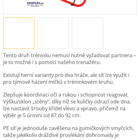
Tento druh tréninku nemusí nutně vyžadovat partnera –
je to možné i s pomocí našeho trenažéru.
Existují herní varianty pro dva hráče, ale síť lze využít i
pro týmové házení míčků v tréninkovém kruhu.
Zlepšuje koordinaci očí a rukou i schopnost reagovat.
Výšku/sklon „stěny“, díky níž se kuličky odrazí ode dna,
lze nastavit šrouby křídel vlevo a vpravo, přičemž na
výběr je 5 úrovní od 87 do 92 cm.
PE síť je jednoduše zavěšena na gumičkových smyčcích,
takže jakékoliv dráždivé provlékání dohromady je