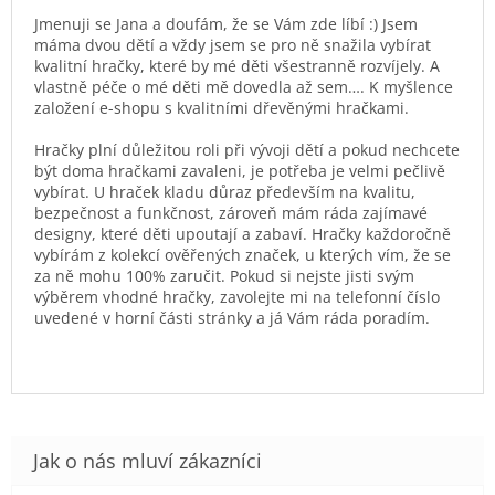
Jmenuji se Jana a doufám, že se Vám zde líbí :) Jsem
máma dvou dětí a vždy jsem se pro ně snažila vybírat
kvalitní hračky, které by mé děti všestranně rozvíjely. A
vlastně péče o mé děti mě dovedla až sem…. K myšlence
založení e-shopu s kvalitními dřevěnými hračkami.
Hračky plní důležitou roli při vývoji dětí a pokud nechcete
být doma hračkami zavaleni, je potřeba je velmi pečlivě
vybírat. U hraček kladu důraz především na kvalitu,
bezpečnost a funkčnost, zároveň mám ráda zajímavé
designy, které děti upoutají a zabaví. Hračky každoročně
vybírám z kolekcí ověřených značek, u kterých vím, že se
za ně mohu 100% zaručit. Pokud si nejste jisti svým
výběrem vhodné hračky, zavolejte mi na telefonní číslo
uvedené v horní části stránky a já Vám ráda poradím.