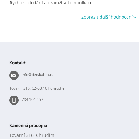
Rychlost dodání a okamžitá komunikace
Zobrazit další hodnocení
Z
á
p
Kontakt
a
t
info
@
detskahra.cz
í
Tovární 316, CZ-537 01 Chrudim
734 104 557
Kamenná prodejna
Tovární 316, Chrudim