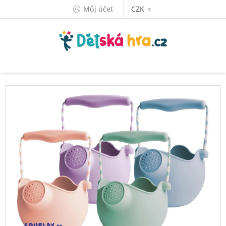
Přejít
Můj účet
CZK
na
obsah