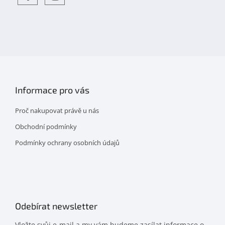
Objevte
detskahra.cz
nás
na
facebooku
Informace pro vás
Proč nakupovat právě u nás
Obchodní podmínky
Podmínky ochrany osobních údajů
Odebírat newsletter
Vložte svůj e-mail a my vám budeme zasílat informace o