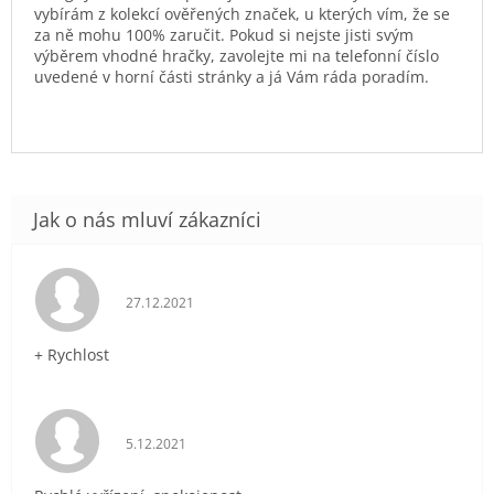
vybírám z kolekcí ověřených značek, u kterých vím, že se
za ně mohu 100% zaručit. Pokud si nejste jisti svým
výběrem vhodné hračky, zavolejte mi na telefonní číslo
uvedené v horní části stránky a já Vám ráda poradím.
Hodnocení obchodu je 5 z 5 hvězdiček.
27.12.2021
+ Rychlost
Hodnocení obchodu je 5 z 5 hvězdiček.
5.12.2021