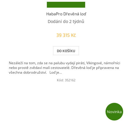
HabaPro Dřevěná loď
Dodání do 2 týdnů
39 315 Kč
DO KOŠÍKU
Nezáleží na tom, zda se na palubu vydají piráti, Vikingové, námořníci
nebo prostě zvědaví malí cestovatelé. Dřevěná loď je připravena na
všechna dobrodružství. Loď je...
Kód:
352162
Novinka