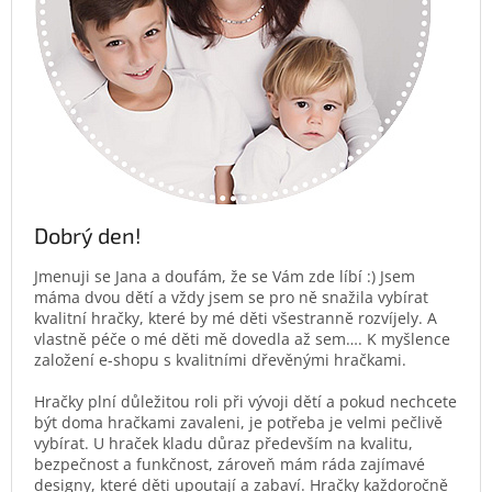
Dobrý den!
Jmenuji se Jana a doufám, že se Vám zde líbí :) Jsem
máma dvou dětí a vždy jsem se pro ně snažila vybírat
kvalitní hračky, které by mé děti všestranně rozvíjely. A
vlastně péče o mé děti mě dovedla až sem…. K myšlence
založení e-shopu s kvalitními dřevěnými hračkami.
Hračky plní důležitou roli při vývoji dětí a pokud nechcete
být doma hračkami zavaleni, je potřeba je velmi pečlivě
vybírat. U hraček kladu důraz především na kvalitu,
bezpečnost a funkčnost, zároveň mám ráda zajímavé
designy, které děti upoutají a zabaví. Hračky každoročně