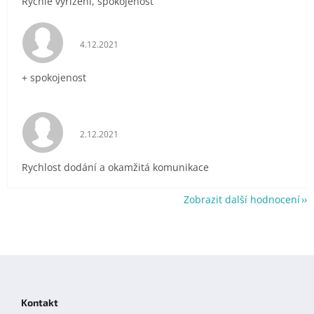
Rychlé vyřízení, spokojenost
Hodnocení obchodu je 5 z 5 hvězdiček.
4.12.2021
+ spokojenost
Hodnocení obchodu je 5 z 5 hvězdiček.
2.12.2021
Rychlost dodání a okamžitá komunikace
Zobrazit další hodnocení
Z
á
p
Kontakt
a