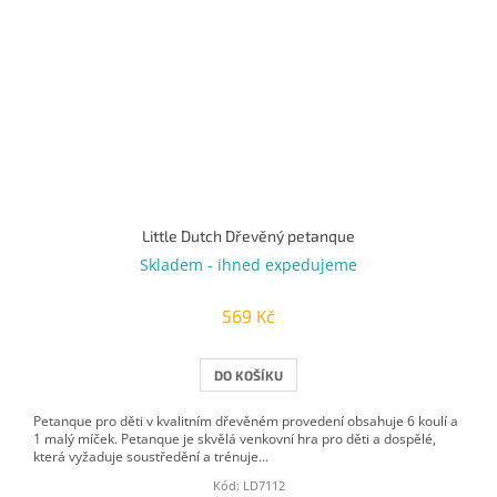
Little Dutch Dřevěný petanque
Skladem - ihned expedujeme
569 Kč
DO KOŠÍKU
Petanque pro děti v kvalitním dřevěném provedení obsahuje 6 koulí a
1 malý míček. Petanque je skvělá venkovní hra pro děti a dospělé,
která vyžaduje soustředění a trénuje...
Kód:
LD7112