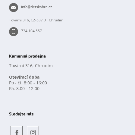
t
info
@
detskahra.cz
í
Tovární 316, CZ-537 01 Chrudim
734 104 557
Kamenná prodejna
Tovární 316, Chrudim
Otevírací doba
Po - čt: 8:00 - 16:00
Pá: 8:00 - 12:00
Sledujte nás: