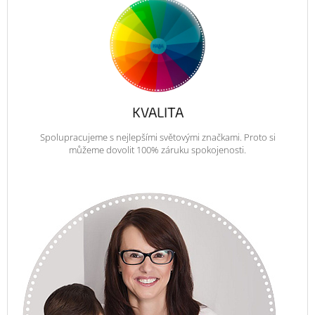
KVALITA
Spolupracujeme s nejlepšími světovými značkami. Proto si
můžeme dovolit 100% záruku spokojenosti.