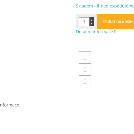
Měrná
Skladem - ihned expedujem
cena:
PŘIDAT DO KOŠÍK
Detailní informace
informace