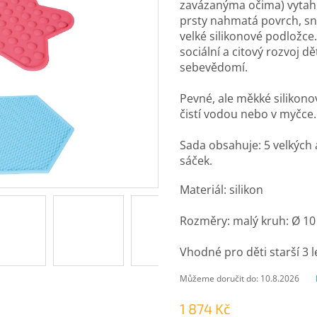
zavázanýma očima) vytahu
prsty nahmatá povrch, sn
velké silikonové podložc
sociální a citový rozvoj dě
sebevědomí.
Pevné, ale měkké silikono
čistí vodou nebo v myčce.
Sada obsahuje: 5 velkých 
sáček.
Materiál: silikon
Rozměry: malý kruh: Ø 10 
Vhodné pro děti starší 3 l
Můžeme doručit do:
10.8.2026
1 874 Kč