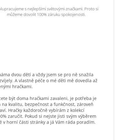
lupracujeme s nejlepšími světovými značkami. Proto si
můžeme dovolit 100% záruku spokojenosti.
máma dvou dětí a vždy jsem se pro ně snažila
ozvíjely. A vlastně péče o mé děti mě dovedla až
ěnými hračkami.
hcete být doma hračkami zavaleni, je potřeba je
 na kvalitu, bezpečnost a funkčnost, zároveň
aví. Hračky každoročně vybírám z kolekcí
0% zaručit. Pokud si nejste jisti svým výběrem
é v horní části stránky a já Vám ráda poradím.