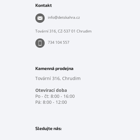
p
Kontakt
a
t
info
@
detskahra.cz
í
Tovární 316, CZ-537 01 Chrudim
734 104 557
Kamenná prodejna
Tovární 316, Chrudim
Otevírací doba
Po - čt: 8:00 - 16:00
Pá: 8:00 - 12:00
Sledujte nás: