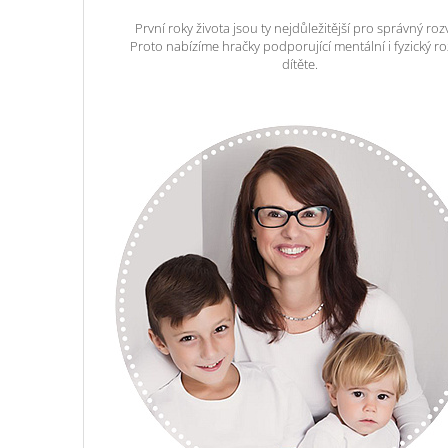
První roky života jsou ty nejdůležitější pro správný roz
Proto nabízíme hračky podporující mentální i fyzický ro
dítěte.