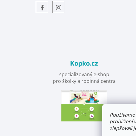
Objevte
detskahra.cz
nás
na
facebooku
Kopko.cz
specializovaný e-shop
pro školky a rodinná centra
Používáme 
prohlížení 
zlepšovali 