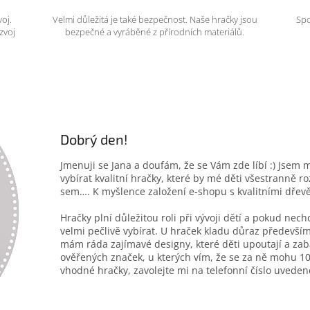
voj.
Velmi důležitá je také bezpečnost. Naše hračky jsou
Spo
zvoj
bezpečné a vyráběné z přírodních materiálů.
Dobrý den!
Jmenuji se Jana a doufám, že se Vám zde líbí :) Jsem 
vybírat kvalitní hračky, které by mé děti všestranně r
sem…. K myšlence založení e-shopu s kvalitními dřev
Hračky plní důležitou roli při vývoji dětí a pokud nec
velmi pečlivě vybírat. U hraček kladu důraz především
mám ráda zajímavé designy, které děti upoutají a zab
ověřených značek, u kterých vím, že se za ně mohu 10
vhodné hračky, zavolejte mi na telefonní číslo uveden