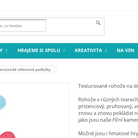
Y
HRAJEME SI SPOLU
KREATIVITA
NA VEN
enzorické silikonové podložky
Texturované rohože na d
Rohože v různých tvarech 
prstencový, pruhovaný, vr
znovu a znovu pokládat no
jako jsou naše říční kame
Možné jsou i hmatové hry