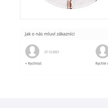
Hodnocení obchodu je 5 z 5 hvězdiček.
27.12.2021
+ Rychlost
Rychlé 
Z
á