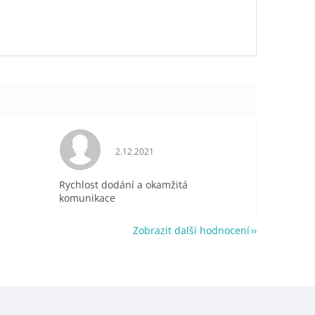
je 5 z 5 hvězdiček.
Hodnocení obchodu je 5 z 5 hvězdiček.
2.12.2021
Rychlost dodání a okamžitá
komunikace
Zobrazit další hodnocení