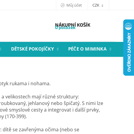
Můj účet
CZK
NÁKUPNÍ KOŠÍK
0 položek
DĚTSKÉ POKOJÍČKY
PÉČE O MIMINKA
STYL
otyk rukama i nohama.
a velikostech mají různé struktury:
oubkovaný, jehlanový nebo špičatý. S nimi lze
vé smyslové cesty a integrovat i další prvky,
ny (170-399).
: dítě se zavřenýma očima (nebo se