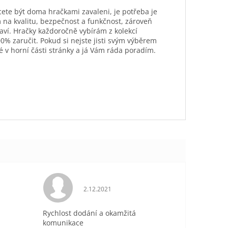
hcete být doma hračkami zavaleni, je potřeba je
 na kvalitu, bezpečnost a funkčnost, zároveň
aví. Hračky každoročně vybírám z kolekcí
0% zaručit. Pokud si nejste jisti svým výběrem
é v horní části stránky a já Vám ráda poradím.
je 5 z 5 hvězdiček.
Hodnocení obchodu je 5 z 5 hvězdiček.
2.12.2021
Rychlost dodání a okamžitá
komunikace