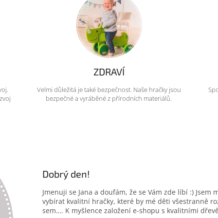
ZDRAVÍ
voj.
Velmi důležitá je také bezpečnost. Naše hračky jsou
Spo
zvoj
bezpečné a vyráběné z přírodních materiálů.
Dobrý den!
Jmenuji se Jana a doufám, že se Vám zde líbí :) Jsem 
vybírat kvalitní hračky, které by mé děti všestranně r
sem…. K myšlence založení e-shopu s kvalitními dřev