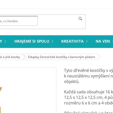
Y
HRAJEME SI SPOLU
KREATIVITA
NA VEN
 a jiné kostky
Eduplay Senzorické kostičky s barevným pískem
Tyto dřevěné kostičky s v
k neustálému vymýšlení n
objektů.
Každá sada obsahuje 16 ko
12,5 x 12,5 x 12,5 cm, 4 p
rozměru 6 x 6 cm a 4 obd