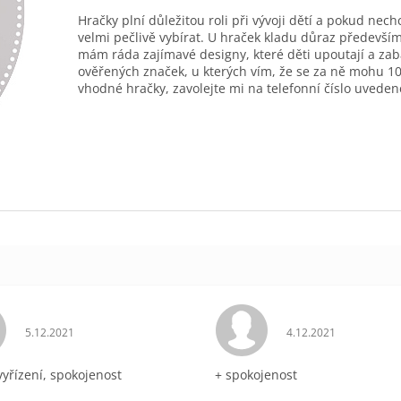
Hračky plní důležitou roli při vývoji dětí a pokud nec
velmi pečlivě vybírat. U hraček kladu důraz především
mám ráda zajímavé designy, které děti upoutají a zab
ověřených značek, u kterých vím, že se za ně mohu 10
vhodné hračky, zavolejte mi na telefonní číslo uveden
Hodnocení obchodu je 5 z 5 hvězdiček.
Hodnocení obchodu 
5.12.2021
4.12.2021
vyřízení, spokojenost
+ spokojenost