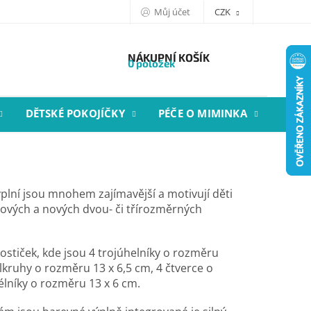
Můj účet
CZK
NÁKUPNÍ KOŠÍK
0 položek
DĚTSKÉ POKOJÍČKY
PÉČE O MIMINKA
STYL
ýplní jsou mnohem zajímavější a motivují děti
ových a nových dvou- či třírozměrných
stiček, kde jsou 4 trojúhelníky o rozměru
ůlkruhy o rozměru 13 x 6,5 cm, 4 čtverce o
élníky o rozměru 13 x 6 cm.