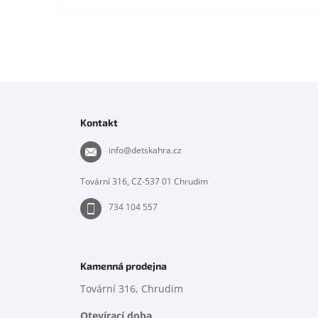
Z
á
p
Kontakt
a
t
info
@
detskahra.cz
í
Tovární 316, CZ-537 01 Chrudim
734 104 557
Kamenná prodejna
Tovární 316, Chrudim
Otevírací doba