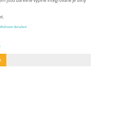
ém jsou barevné výplně integrované je silný
et.
Možnosti doručení
e
U