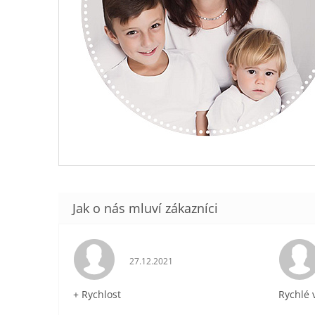
Hodnocení obchodu je 5 z 5 hvězdiček.
27.12.2021
+ Rychlost
Rychlé 