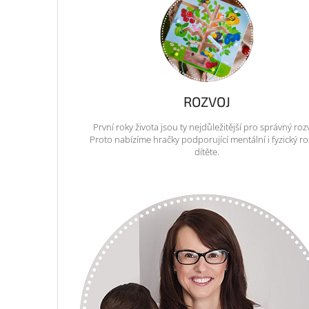
ROZVOJ
První roky života jsou ty nejdůležitější pro správný roz
Proto nabízíme hračky podporující mentální i fyzický ro
dítěte.