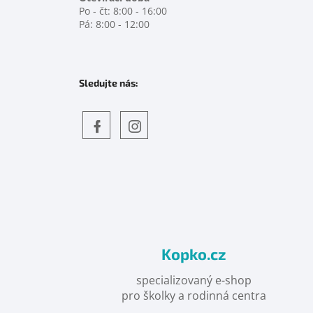
Po - čt: 8:00 - 16:00
Pá: 8:00 - 12:00
Sledujte nás:
Objevte
detskahra.cz
nás
na
facebooku
Kopko.cz
specializovaný e-shop
pro školky a rodinná centra