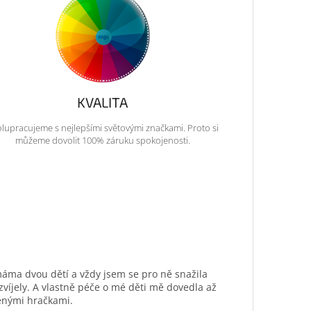
KVALITA
lupracujeme s nejlepšími světovými značkami. Proto si
můžeme dovolit 100% záruku spokojenosti.
máma dvou dětí a vždy jsem se pro ně snažila
ozvíjely. A vlastně péče o mé děti mě dovedla až
ěnými hračkami.