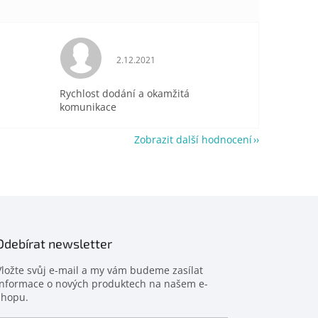
je 5 z 5 hvězdiček.
Hodnocení obchodu je 5 z 5 hvězdiček.
2.12.2021
Rychlost dodání a okamžitá
komunikace
Zobrazit další hodnocení
Odebírat newsletter
Vložte svůj e-mail a my vám budeme zasílat
informace o nových produktech na našem e-
shopu.