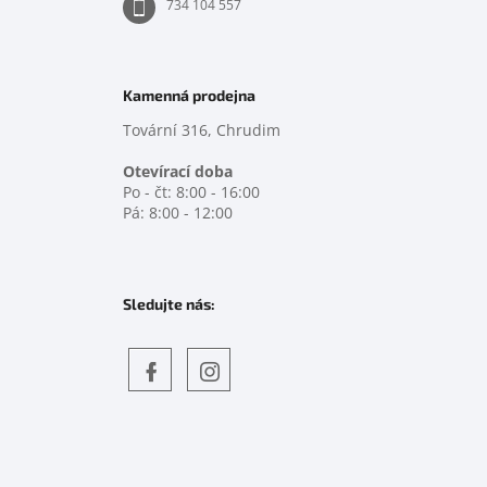
734 104 557
Kamenná prodejna
Tovární 316, Chrudim
Otevírací doba
Po - čt: 8:00 - 16:00
Pá: 8:00 - 12:00
Sledujte nás:
Objevte
detskahra.cz
nás
na
facebooku