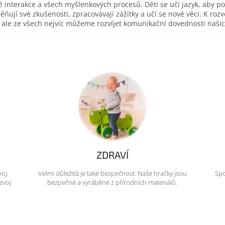
é interakce a všech myšlenkových procesů. Děti se učí jazyk, aby p
ěňují své zkušenosti, zpracovávají zážitky a učí se nové věci. K r
ce, ale ze všech nejvíc můžeme rozvíjet komunikační dovednosti naš
ZDRAVÍ
voj.
Velmi důležitá je také bezpečnost. Naše hračky jsou
Spo
zvoj
bezpečné a vyráběné z přírodních materiálů.