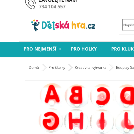
Přejít
734 104 557
na
obsah
PRO NEJMENŠÍ
PRO HOLKY
PRO KLUK
Domů
Pro školky
Kreativita, výtvarka
Eduplay Sa