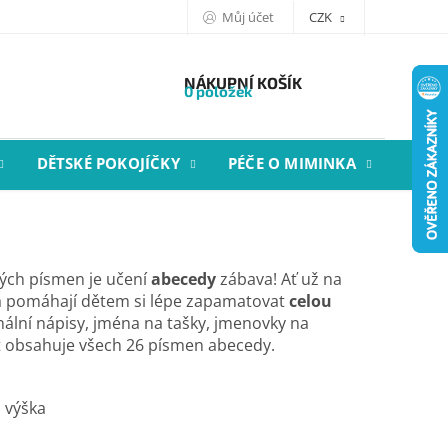
Můj účet
CZK
NÁKUPNÍ KOŠÍK
0 položek
DĚTSKÉ POKOJÍČKY
PÉČE O MIMINKA
STYL
kých písmen je učení
abecedy
zábava! Ať už na
ka pomáhají dětem si lépe zapamatovat
celou
inální nápisy, jména na tašky, jmenovky na
t obsahuje všech 26 písmen abecedy.
m výška