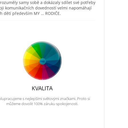
orozuměly samy sobě a dokázaly sdílet své potřeby
ozvoji komunikačních dovedností velmi napomáhají
ich dětí především MY … RODIČE.
KVALITA
lupracujeme s nejlepšími světovými značkami. Proto si
můžeme dovolit 100% záruku spokojenosti.