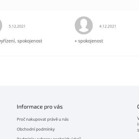
Hodnocení obchodu je 5 z 5 hvězdiček.
Hodnocení obchodu 
5.12.2021
4.12.2021
vyřízení, spokojenost
+ spokojenost
Informace pro vás
Proč nakupovat právě u nás
Obchodní podmínky
Podmínky ochrany osobních údajů