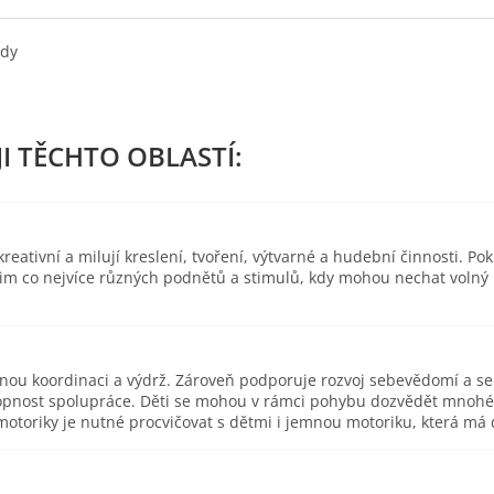
edy
eativní a milují kreslení, tvoření, výtvarné a hudební činnosti. Pok
 jim co nejvíce různých podnětů a stimulů, kdy mohou nechat volný
esnou koordinaci a výdrž. Zároveň podporuje rozvoj sebevědomí a s
pnost spolupráce. Děti se mohou v rámci pohybu dozvědět mnohé o 
toriky je nutné procvičovat s dětmi i jemnou motoriku, která má d