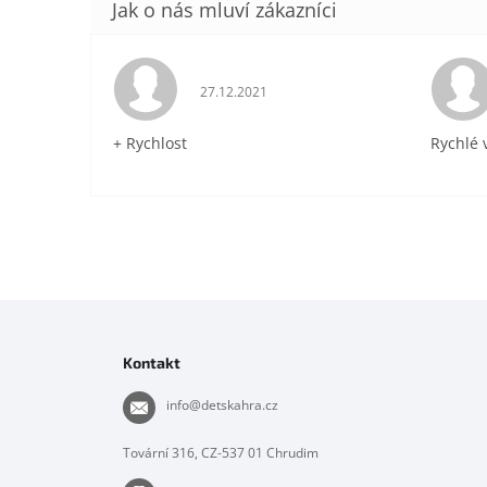
Hodnocení obchodu je 5 z 5 hvězdiček.
27.12.2021
+ Rychlost
Rychlé 
Z
á
p
Kontakt
a
t
info
@
detskahra.cz
í
Tovární 316, CZ-537 01 Chrudim