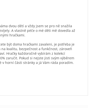
máma dvou dětí a vždy jsem se pro ně snažila
ozvíjely. A vlastně péče o mé děti mě dovedla až
ěnými hračkami.
hcete být doma hračkami zavaleni, je potřeba je
 na kvalitu, bezpečnost a funkčnost, zároveň
aví. Hračky každoročně vybírám z kolekcí
0% zaručit. Pokud si nejste jisti svým výběrem
é v horní části stránky a já Vám ráda poradím.