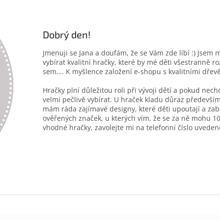
Dobrý den!
Jmenuji se Jana a doufám, že se Vám zde líbí :) Jsem 
vybírat kvalitní hračky, které by mé děti všestranně r
sem…. K myšlence založení e-shopu s kvalitními dřev
Hračky plní důležitou roli při vývoji dětí a pokud nec
velmi pečlivě vybírat. U hraček kladu důraz především
mám ráda zajímavé designy, které děti upoutají a zab
ověřených značek, u kterých vím, že se za ně mohu 10
vhodné hračky, zavolejte mi na telefonní číslo uveden