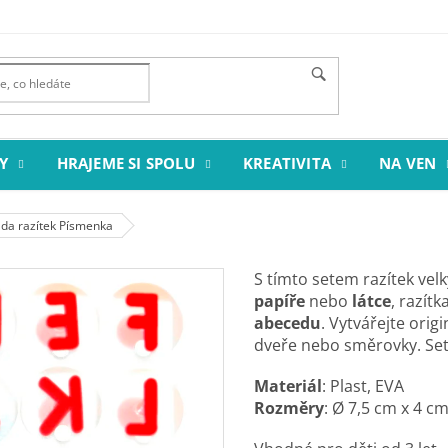
Y
HRAJEME SI SPOLU
KREATIVITA
NA VEN
da razítek Písmenka
S tímto setem razítek vel
papíře
nebo
látce
, razít
abecedu
. Vytvářejte orig
dveře nebo směrovky. Se
Materiál
: Plast, EVA
Rozměry
: Ø 7,5 cm x 4 c