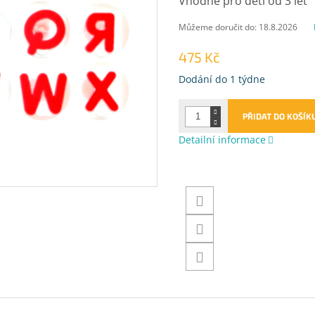
Vhodné pro děti od 3 let
Můžeme doručit do:
18.8.2026
475 Kč
Měrná
Dodání do 1 týdne
cena:
PŘIDAT DO KOŠÍK
Detailní informace