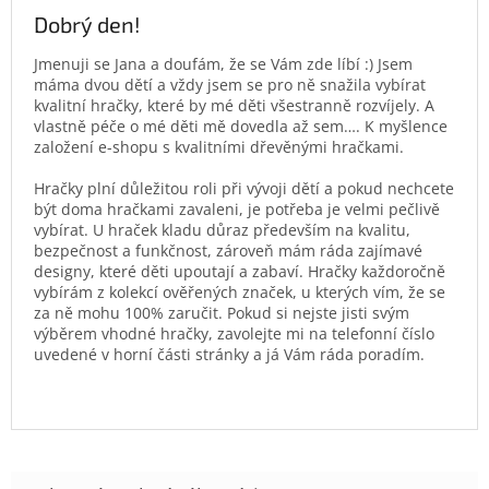
Dobrý den!
Jmenuji se Jana a doufám, že se Vám zde líbí :) Jsem
máma dvou dětí a vždy jsem se pro ně snažila vybírat
kvalitní hračky, které by mé děti všestranně rozvíjely. A
vlastně péče o mé děti mě dovedla až sem…. K myšlence
založení e-shopu s kvalitními dřevěnými hračkami.
Hračky plní důležitou roli při vývoji dětí a pokud nechcete
být doma hračkami zavaleni, je potřeba je velmi pečlivě
vybírat. U hraček kladu důraz především na kvalitu,
bezpečnost a funkčnost, zároveň mám ráda zajímavé
designy, které děti upoutají a zabaví. Hračky každoročně
vybírám z kolekcí ověřených značek, u kterých vím, že se
za ně mohu 100% zaručit. Pokud si nejste jisti svým
výběrem vhodné hračky, zavolejte mi na telefonní číslo
uvedené v horní části stránky a já Vám ráda poradím.