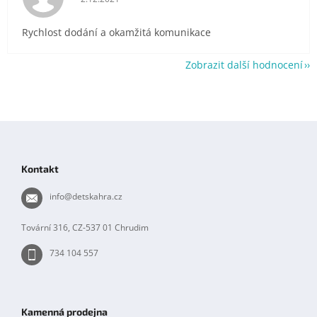
Rychlost dodání a okamžitá komunikace
Zobrazit další hodnocení
Z
á
p
Kontakt
a
t
info
@
detskahra.cz
í
Tovární 316, CZ-537 01 Chrudim
734 104 557
Kamenná prodejna