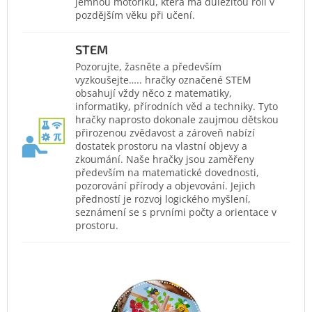
jemnou motoriku, která má důležitou roli v
pozdějším věku při učení.
STEM
Pozorujte, žasněte a především
vyzkoušejte….. hračky označené STEM
obsahují vždy něco z matematiky,
informatiky, přírodních věd a techniky. Tyto
hračky naprosto dokonale zaujmou dětskou
přirozenou zvědavost a zároveň nabízí
dostatek prostoru na vlastní objevy a
zkoumání. Naše hračky jsou zaměřeny
především na matematické dovednosti,
pozorování přírody a objevování. Jejich
předností je rozvoj logického myšlení,
seznámení se s prvními počty a orientace v
prostoru.