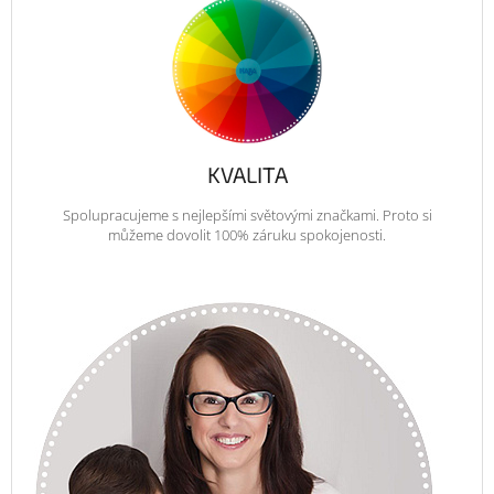
KVALITA
Spolupracujeme s nejlepšími světovými značkami. Proto si
můžeme dovolit 100% záruku spokojenosti.