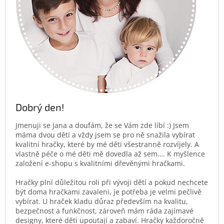
Dobrý den!
Jmenuji se Jana a doufám, že se Vám zde líbí :) Jsem
máma dvou dětí a vždy jsem se pro ně snažila vybírat
kvalitní hračky, které by mé děti všestranně rozvíjely. A
vlastně péče o mé děti mě dovedla až sem…. K myšlence
založení e-shopu s kvalitními dřevěnými hračkami.
Hračky plní důležitou roli při vývoji dětí a pokud nechcete
být doma hračkami zavaleni, je potřeba je velmi pečlivě
vybírat. U hraček kladu důraz především na kvalitu,
bezpečnost a funkčnost, zároveň mám ráda zajímavé
designy, které děti upoutají a zabaví. Hračky každoročně