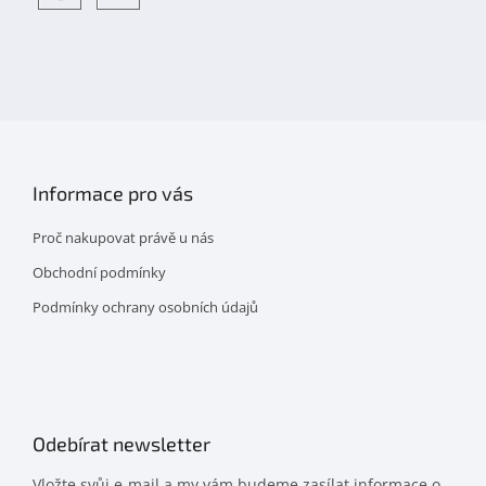
Objevte
detskahra.cz
nás
na
facebooku
Informace pro vás
Proč nakupovat právě u nás
Obchodní podmínky
Podmínky ochrany osobních údajů
Odebírat newsletter
Vložte svůj e-mail a my vám budeme zasílat informace o