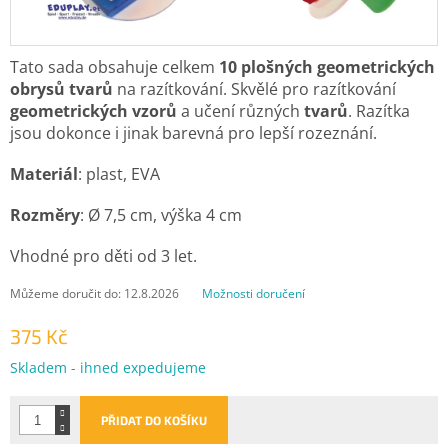
Tato sada obsahuje celkem
10 plošných geometrických
obrysů tvarů
na razítkování. Skvělé pro razítkování
geometrických
vzorů
a učení různých
tvarů
. Razítka
jsou dokonce i jinak barevná pro lepší rozeznání.
Materiál
: plast, EVA
Rozměry
: Ø 7,5 cm, výška 4 cm
Vhodné pro děti od 3 let.
Můžeme doručit do:
12.8.2026
Možnosti doručení
375 Kč
Měrná
Skladem - ihned expedujeme
cena:
PŘIDAT DO KOŠÍKU