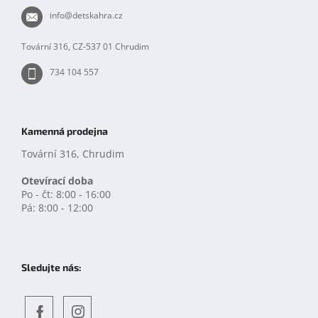
t
info
@
detskahra.cz
í
Tovární 316, CZ-537 01 Chrudim
734 104 557
Kamenná prodejna
Tovární 316, Chrudim
Otevírací doba
Po - čt: 8:00 - 16:00
Pá: 8:00 - 12:00
Sledujte nás: