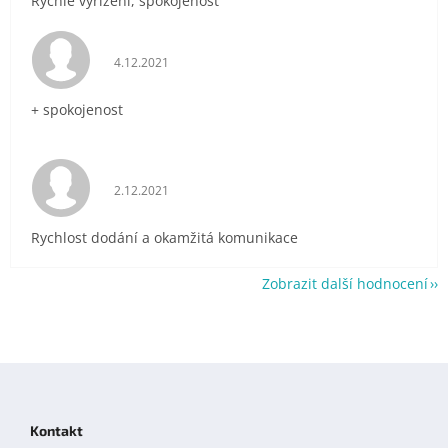
Rychlé vyřízení, spokojenost
Hodnocení obchodu je 5 z 5 hvězdiček.
4.12.2021
+ spokojenost
Hodnocení obchodu je 5 z 5 hvězdiček.
2.12.2021
Rychlost dodání a okamžitá komunikace
Zobrazit další hodnocení
Z
á
p
Kontakt
a