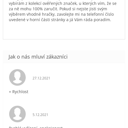
vybírám z kolekcí ověřených značek, u kterých vím, že se
za ně mohu 100% zaručit. Pokud si nejste jisti svým
výběrem vhodné hračky, zavolejte mi na telefonní číslo
uvedené v horní části stránky a já Vám ráda poradím.
Hodnocení obchodu je 5 z 5 hvězdiček.
27.12.2021
+ Rychlost
Hodnocení obchodu je 5 z 5 hvězdiček.
5.12.2021