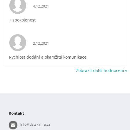
Hodnocení obchodu je 5 z 5 hvězdiček.
4.12.2021
+ spokojenost
Hodnocení obchodu je 5 z 5 hvězdiček.
2.12.2021
Rychlost dodání a okamžitá komunikace
Zobrazit další hodnocení
Z
á
p
Kontakt
a
t
info
@
detskahra.cz
í