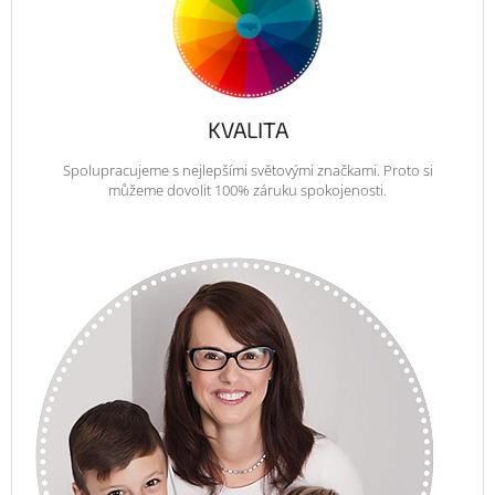
KVALITA
Spolupracujeme s nejlepšími světovými značkami. Proto si
můžeme dovolit 100% záruku spokojenosti.