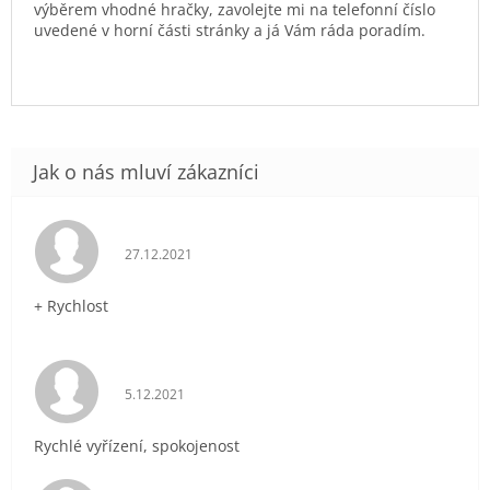
výběrem vhodné hračky, zavolejte mi na telefonní číslo
uvedené v horní části stránky a já Vám ráda poradím.
Hodnocení obchodu je 5 z 5 hvězdiček.
27.12.2021
+ Rychlost
Hodnocení obchodu je 5 z 5 hvězdiček.
5.12.2021
Rychlé vyřízení, spokojenost