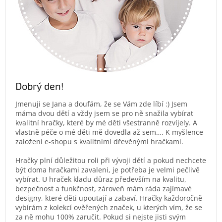
Dobrý den!
Jmenuji se Jana a doufám, že se Vám zde líbí :) Jsem
máma dvou dětí a vždy jsem se pro ně snažila vybírat
kvalitní hračky, které by mé děti všestranně rozvíjely. A
vlastně péče o mé děti mě dovedla až sem…. K myšlence
založení e-shopu s kvalitními dřevěnými hračkami.
Hračky plní důležitou roli při vývoji dětí a pokud nechcete
být doma hračkami zavaleni, je potřeba je velmi pečlivě
vybírat. U hraček kladu důraz především na kvalitu,
bezpečnost a funkčnost, zároveň mám ráda zajímavé
designy, které děti upoutají a zabaví. Hračky každoročně
vybírám z kolekcí ověřených značek, u kterých vím, že se
za ně mohu 100% zaručit. Pokud si nejste jisti svým