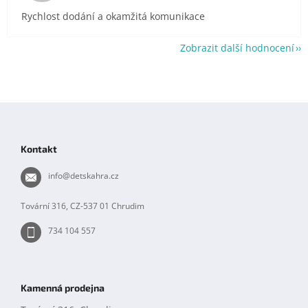
Rychlost dodání a okamžitá komunikace
Zobrazit další hodnocení
Z
á
p
Kontakt
a
t
info
@
detskahra.cz
í
Tovární 316, CZ-537 01 Chrudim
734 104 557
Kamenná prodejna