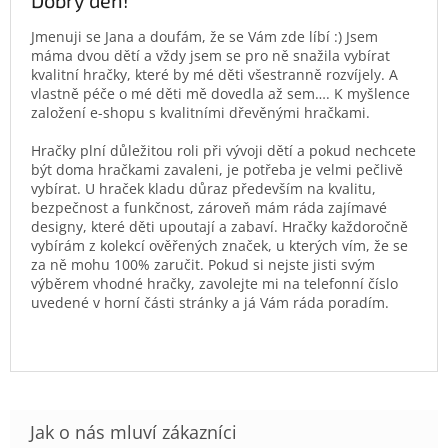
Jmenuji se Jana a doufám, že se Vám zde líbí :) Jsem
máma dvou dětí a vždy jsem se pro ně snažila vybírat
kvalitní hračky, které by mé děti všestranně rozvíjely. A
vlastně péče o mé děti mě dovedla až sem…. K myšlence
založení e-shopu s kvalitními dřevěnými hračkami.
Hračky plní důležitou roli při vývoji dětí a pokud nechcete
být doma hračkami zavaleni, je potřeba je velmi pečlivě
vybírat. U hraček kladu důraz především na kvalitu,
bezpečnost a funkčnost, zároveň mám ráda zajímavé
designy, které děti upoutají a zabaví. Hračky každoročně
vybírám z kolekcí ověřených značek, u kterých vím, že se
za ně mohu 100% zaručit. Pokud si nejste jisti svým
výběrem vhodné hračky, zavolejte mi na telefonní číslo
uvedené v horní části stránky a já Vám ráda poradím.