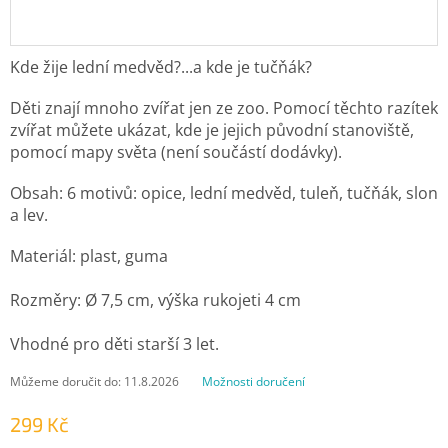
Kde žije lední medvěd?...a kde je tučňák?
Děti znají mnoho zvířat jen ze zoo. Pomocí těchto razítek
zvířat můžete ukázat, kde je jejich původní stanoviště,
pomocí mapy světa (není součástí dodávky).
Obsah: 6 motivů: opice, lední medvěd, tuleň, tučňák, slon
a lev.
Materiál: plast, guma
Rozměry: Ø 7,5 cm, výška rukojeti 4 cm
Vhodné pro děti starší 3 let.
Můžeme doručit do:
11.8.2026
Možnosti doručení
299 Kč