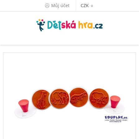
Přejít
Můj účet
CZK
na
obsah