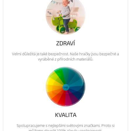
ZDRAVÍ
Velmi důležitá je také bezpečnost. Naše hračky jsou bezpečné a
vyráběné z přírodních materiálů.
KVALITA
Spolupracujeme s nejlepšími světovými značkami. Proto si
můžeme dovolit 100% záruku spokojenosti.