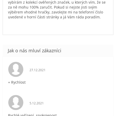
vybírám z kolekcí ověřených značek, u kterých vím, že se
za ně mohu 100% zaručit. Pokud si nejste jisti svým
výběrem vhodné hračky, zavolejte mi na telefonní číslo
uvedené v horní části stránky a já Vám ráda poradím.
Hodnocení obchodu je 5 z 5 hvězdiček.
27.12.2021
+ Rychlost
Hodnocení obchodu je 5 z 5 hvězdiček.
5.12.2021
Rychlé vyřízení, spokojenost