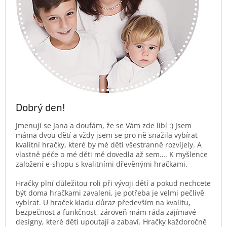
Dobrý den!
Jmenuji se Jana a doufám, že se Vám zde líbí :) Jsem
máma dvou dětí a vždy jsem se pro ně snažila vybírat
kvalitní hračky, které by mé děti všestranně rozvíjely. A
vlastně péče o mé děti mě dovedla až sem…. K myšlence
založení e-shopu s kvalitními dřevěnými hračkami.
Hračky plní důležitou roli při vývoji dětí a pokud nechcete
být doma hračkami zavaleni, je potřeba je velmi pečlivě
vybírat. U hraček kladu důraz především na kvalitu,
bezpečnost a funkčnost, zároveň mám ráda zajímavé
designy, které děti upoutají a zabaví. Hračky každoročně