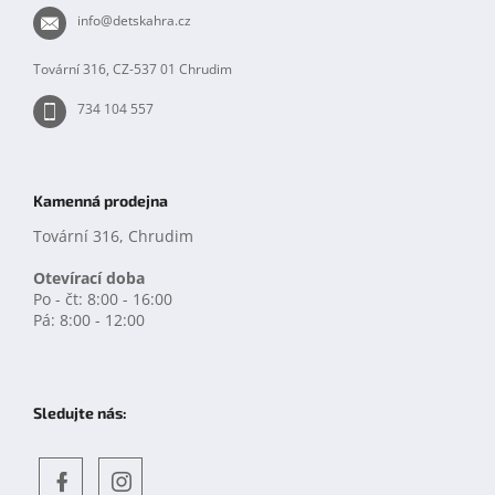
t
info
@
detskahra.cz
í
Tovární 316, CZ-537 01 Chrudim
734 104 557
Kamenná prodejna
Tovární 316, Chrudim
Otevírací doba
Po - čt: 8:00 - 16:00
Pá: 8:00 - 12:00
Sledujte nás: