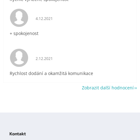
Hodnocení obchodu je 5 z 5 hvězdiček.
4.12.2021
+ spokojenost
Hodnocení obchodu je 5 z 5 hvězdiček.
2.12.2021
Rychlost dodání a okamžitá komunikace
Zobrazit další hodnocení
Z
á
p
Kontakt
a