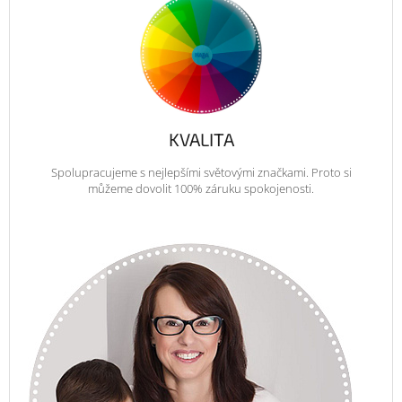
KVALITA
Spolupracujeme s nejlepšími světovými značkami. Proto si
můžeme dovolit 100% záruku spokojenosti.