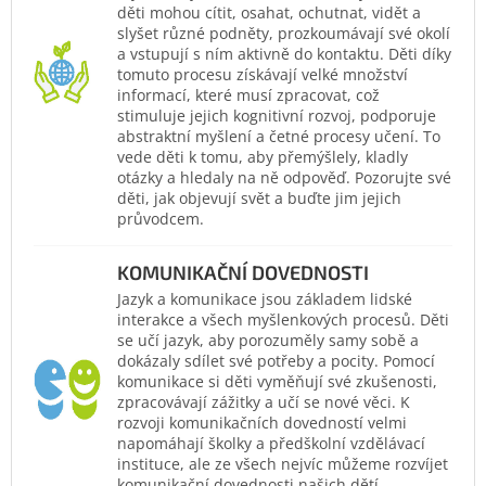
děti mohou cítit, osahat, ochutnat, vidět a
slyšet různé podněty, prozkoumávají své okolí
a vstupují s ním aktivně do kontaktu. Děti díky
tomuto procesu získávají velké množství
informací, které musí zpracovat, což
stimuluje jejich kognitivní rozvoj, podporuje
abstraktní myšlení a četné procesy učení. To
vede děti k tomu, aby přemýšlely, kladly
otázky a hledaly na ně odpověď. Pozorujte své
děti, jak objevují svět a buďte jim jejich
průvodcem.
KOMUNIKAČNÍ DOVEDNOSTI
Jazyk a komunikace jsou základem lidské
interakce a všech myšlenkových procesů. Děti
se učí jazyk, aby porozuměly samy sobě a
dokázaly sdílet své potřeby a pocity. Pomocí
komunikace si děti vyměňují své zkušenosti,
zpracovávají zážitky a učí se nové věci. K
rozvoji komunikačních dovedností velmi
napomáhají školky a předškolní vzdělávací
instituce, ale ze všech nejvíc můžeme rozvíjet
komunikační dovednosti našich dětí