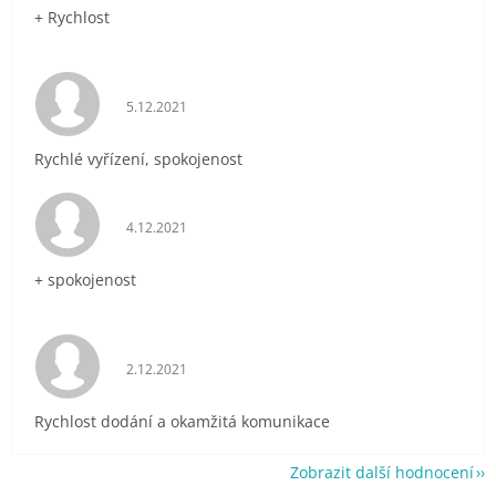
+ Rychlost
Hodnocení obchodu je 5 z 5 hvězdiček.
5.12.2021
Rychlé vyřízení, spokojenost
Hodnocení obchodu je 5 z 5 hvězdiček.
4.12.2021
+ spokojenost
Hodnocení obchodu je 5 z 5 hvězdiček.
2.12.2021
Rychlost dodání a okamžitá komunikace
Zobrazit další hodnocení