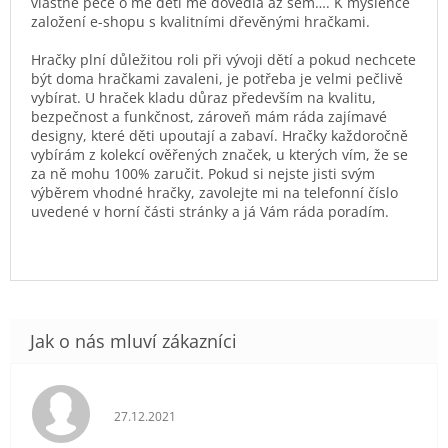
vlastně péče o mé děti mě dovedla až sem…. K myšlence
založení e-shopu s kvalitními dřevěnými hračkami.
Hračky plní důležitou roli při vývoji dětí a pokud nechcete
být doma hračkami zavaleni, je potřeba je velmi pečlivě
vybírat. U hraček kladu důraz především na kvalitu,
bezpečnost a funkčnost, zároveň mám ráda zajímavé
designy, které děti upoutají a zabaví. Hračky každoročně
vybírám z kolekcí ověřených značek, u kterých vím, že se
za ně mohu 100% zaručit. Pokud si nejste jisti svým
výběrem vhodné hračky, zavolejte mi na telefonní číslo
uvedené v horní části stránky a já Vám ráda poradím.
Hodnocení obchodu je 5 z 5 hvězdiček.
27.12.2021