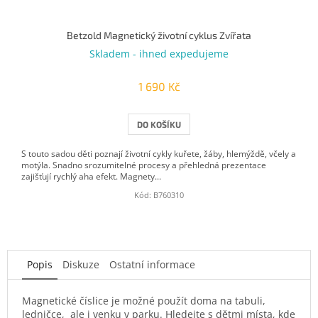
Betzold Magnetický životní cyklus Zvířata
Skladem - ihned expedujeme
1 690 Kč
DO KOŠÍKU
S touto sadou děti poznají životní cykly kuřete, žáby, hlemýždě, včely a
motýla. Snadno srozumitelné procesy a přehledná prezentace
zajišťují rychlý aha efekt. Magnety...
Kód:
B760310
Popis
Diskuze
Ostatní informace
Magnetické číslice je možné použít doma na tabuli,
ledničce, ale i venku v parku. Hledejte s dětmi místa, kde