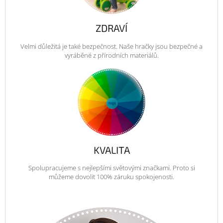
ZDRAVÍ
Velmi důležitá je také bezpečnost. Naše hračky jsou bezpečné a
vyráběné z přírodních materiálů.
KVALITA
Spolupracujeme s nejlepšími světovými značkami. Proto si
můžeme dovolit 100% záruku spokojenosti.