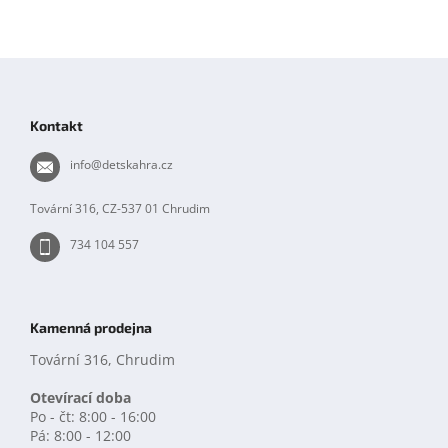
Z
á
p
Kontakt
a
t
info
@
detskahra.cz
í
Tovární 316, CZ-537 01 Chrudim
734 104 557
Kamenná prodejna
Tovární 316, Chrudim
Otevírací doba
Po - čt: 8:00 - 16:00
Pá: 8:00 - 12:00