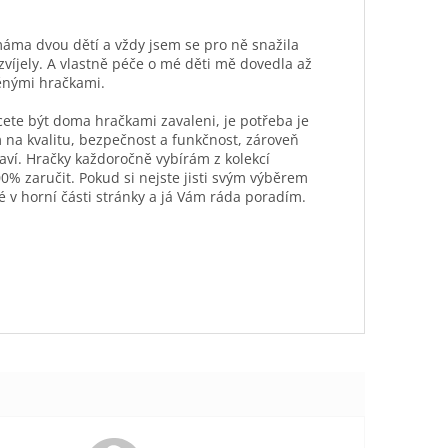
máma dvou dětí a vždy jsem se pro ně snažila
ozvíjely. A vlastně péče o mé děti mě dovedla až
ěnými hračkami.
hcete být doma hračkami zavaleni, je potřeba je
 na kvalitu, bezpečnost a funkčnost, zároveň
aví. Hračky každoročně vybírám z kolekcí
0% zaručit. Pokud si nejste jisti svým výběrem
é v horní části stránky a já Vám ráda poradím.