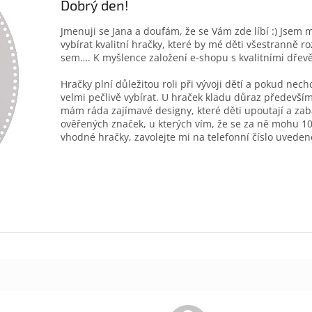
Dobrý den!
Jmenuji se Jana a doufám, že se Vám zde líbí :) Jsem 
vybírat kvalitní hračky, které by mé děti všestranně r
sem…. K myšlence založení e-shopu s kvalitními dřev
Hračky plní důležitou roli při vývoji dětí a pokud nec
velmi pečlivě vybírat. U hraček kladu důraz především
mám ráda zajímavé designy, které děti upoutají a zab
ověřených značek, u kterých vím, že se za ně mohu 10
vhodné hračky, zavolejte mi na telefonní číslo uveden