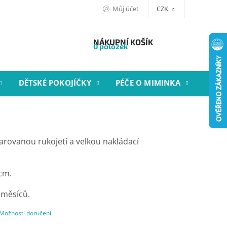
Můj účet
CZK
NÁKUPNÍ KOŠÍK
0 položek
DĚTSKÉ POKOJÍČKY
PÉČE O MIMINKA
STYL
arovanou rukojetí a velkou nakládací
 cm.
 měsíců.
Možnosti doručení