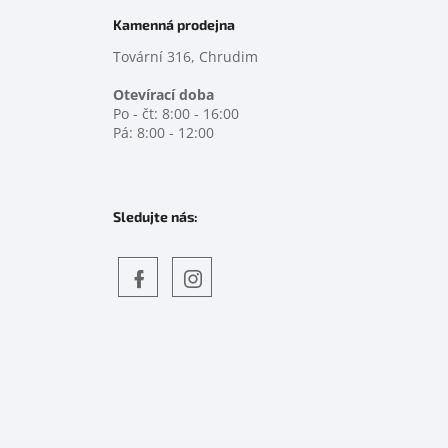
Kamenná prodejna
Tovární 316, Chrudim
Otevírací doba
Po - čt: 8:00 - 16:00
Pá: 8:00 - 12:00
Sledujte nás:
Objevte
detskahra.cz
nás
na
facebooku