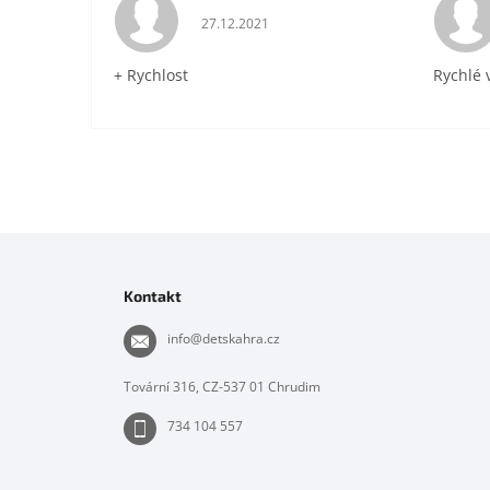
Hodnocení obchodu je 5 z 5 hvězdiček.
27.12.2021
+ Rychlost
Rychlé 
Z
á
p
Kontakt
a
t
info
@
detskahra.cz
í
Tovární 316, CZ-537 01 Chrudim
734 104 557