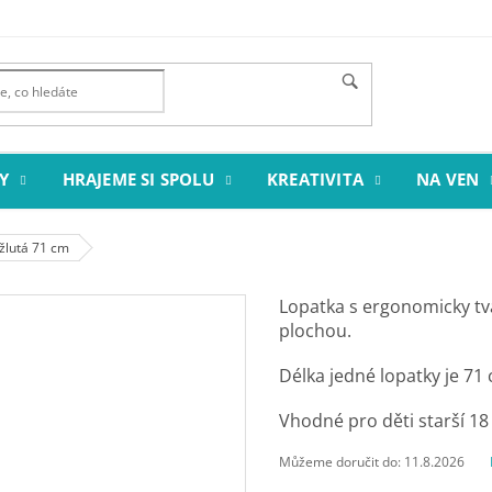
Y
HRAJEME SI SPOLU
KREATIVITA
NA VEN
žlutá 71 cm
Lopatka s ergonomicky tv
plochou.
Délka jedné lopatky je 71
Vhodné pro děti starší 18
Můžeme doručit do:
11.8.2026