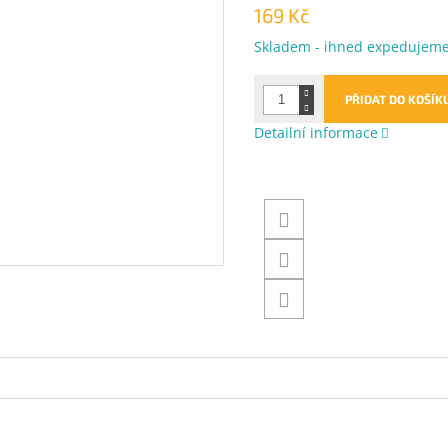
169 Kč
Měrná
Skladem - ihned expedujem
cena:
PŘIDAT DO KOŠÍK
Detailní informace