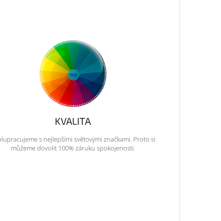
KVALITA
lupracujeme s nejlepšími světovými značkami. Proto si
můžeme dovolit 100% záruku spokojenosti.