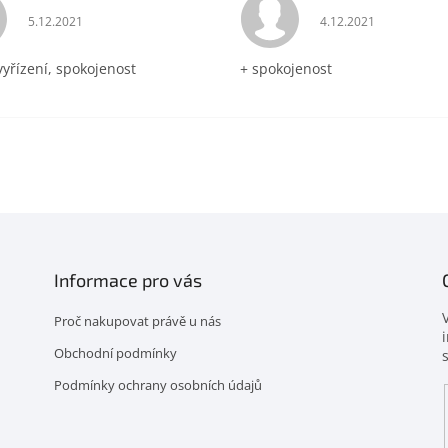
Hodnocení obchodu je 5 z 5 hvězdiček.
Hodnocení obchodu 
5.12.2021
4.12.2021
vyřízení, spokojenost
+ spokojenost
Informace pro vás
Proč nakupovat právě u nás
Obchodní podmínky
Podmínky ochrany osobních údajů