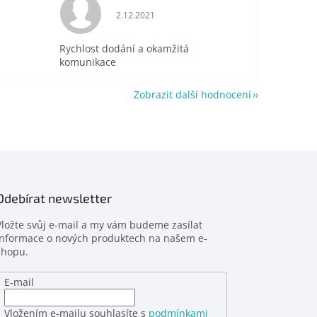
je 5 z 5 hvězdiček.
Hodnocení obchodu je 5 z 5 hvězdiček.
2.12.2021
Rychlost dodání a okamžitá
komunikace
Zobrazit další hodnocení
Odebírat newsletter
Vložte svůj e-mail a my vám budeme zasílat
informace o nových produktech na našem e-
shopu.
E-mail
Vložením e-mailu souhlasíte s
podmínkami