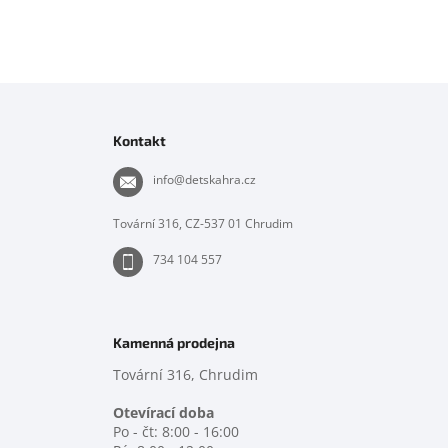
Z
á
p
Kontakt
a
t
info
@
detskahra.cz
í
Tovární 316, CZ-537 01 Chrudim
734 104 557
Kamenná prodejna
Tovární 316, Chrudim
Otevírací doba
Po - čt: 8:00 - 16:00