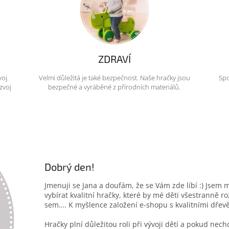
ZDRAVÍ
voj.
Velmi důležitá je také bezpečnost. Naše hračky jsou
Spo
zvoj
bezpečné a vyráběné z přírodních materiálů.
Dobrý den!
Jmenuji se Jana a doufám, že se Vám zde líbí :) Jsem 
vybírat kvalitní hračky, které by mé děti všestranně r
sem…. K myšlence založení e-shopu s kvalitními dřev
Hračky plní důležitou roli při vývoji dětí a pokud nec