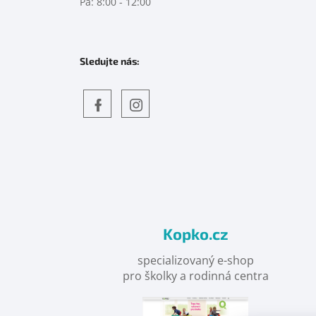
Pá: 8:00 - 12:00
Sledujte nás:
Objevte
detskahra.cz
nás
na
facebooku
Kopko.cz
specializovaný e-shop
pro školky a rodinná centra