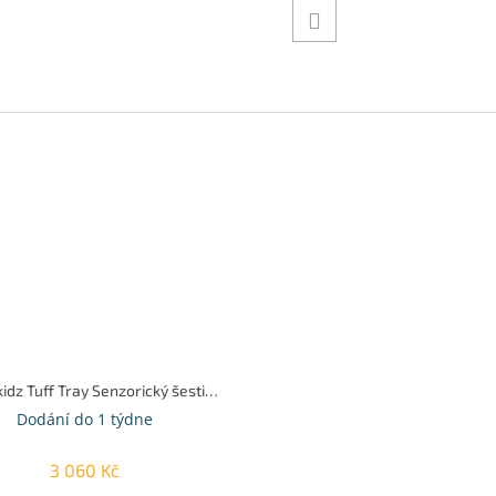
Masterkidz Tuff Tray Senzorický šestihran se 3 přihrádkami
Dodání do 1 týdne
3 060 Kč