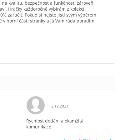
 na kvalitu, bezpečnost a funkčnost, zároveň
aví. Hračky každoročně vybírám z kolekcí
0% zaručit. Pokud si nejste jisti svým výběrem
é v horní části stránky a já Vám ráda poradím.
je 5 z 5 hvězdiček.
Hodnocení obchodu je 5 z 5 hvězdiček.
2.12.2021
Rychlost dodání a okamžitá
komunikace