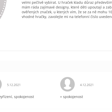
velmi pečlivě vybírat. U hraček kladu důraz především
mám ráda zajímavé designy, které děti upoutají a zab
ověřených značek, u kterých vím, že se za ně mohu 10
vhodné hračky, zavolejte mi na telefonní číslo uveden
Hodnocení obchodu je 5 z 5 hvězdiček.
Hodnocení obchodu 
5.12.2021
4.12.2021
vyřízení, spokojenost
+ spokojenost