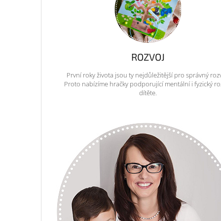
ROZVOJ
První roky života jsou ty nejdůležitější pro správný roz
Proto nabízíme hračky podporující mentální i fyzický ro
dítěte.