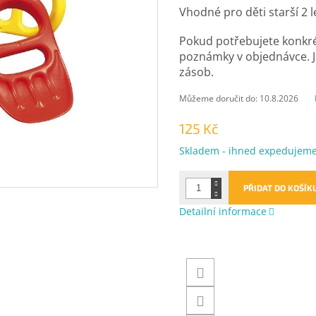
Vhodné pro děti starší 2 
Pokud potřebujete konkré
poznámky v objednávce. J
zásob.
Můžeme doručit do:
10.8.2026
125 Kč
Měrná
Skladem - ihned expedujem
cena:
PŘIDAT DO KOŠÍK
Detailní informace