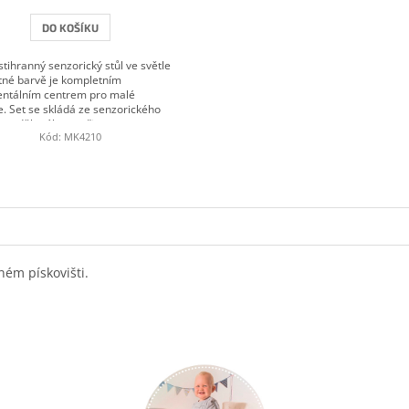
DO KOŠÍKU
tihranný senzorický stůl ve světle
né barvě je kompletním
ntálním centrem pro malé
e. Set se skládá ze senzorického
ozděleného na tři...
Kód:
MK4210
ém pískovišti.