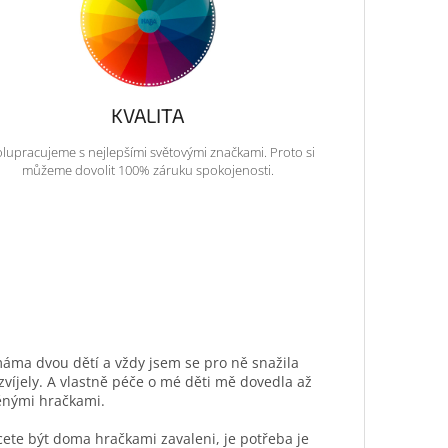
KVALITA
lupracujeme s nejlepšími světovými značkami. Proto si
můžeme dovolit 100% záruku spokojenosti.
máma dvou dětí a vždy jsem se pro ně snažila
ozvíjely. A vlastně péče o mé děti mě dovedla až
ěnými hračkami.
hcete být doma hračkami zavaleni, je potřeba je