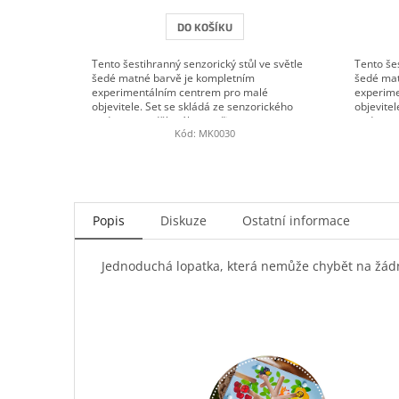
DO KOŠÍKU
Tento šestihranný senzorický stůl ve světle
Tento šes
šedé matné barvě je kompletním
šedé mat
experimentálním centrem pro malé
experime
objevitele. Set se skládá ze senzorického
objevitel
podnosu rozděleného na tři...
podnosu r
Kód:
MK0030
Popis
Diskuze
Ostatní informace
Jednoduchá lopatka, která nemůže chybět na žádn