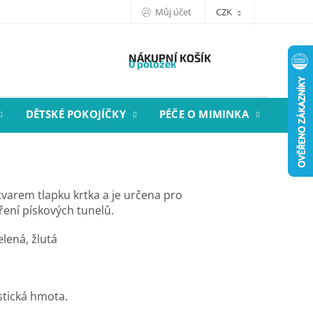
Můj účet
CZK
NÁKUPNÍ KOŠÍK
0 položek
DĚTSKÉ POKOJÍČKY
PÉČE O MIMINKA
STYL
varem tlapku krtka a je určena pro
ření pískových tunelů.
lená, žlutá
stická hmota.