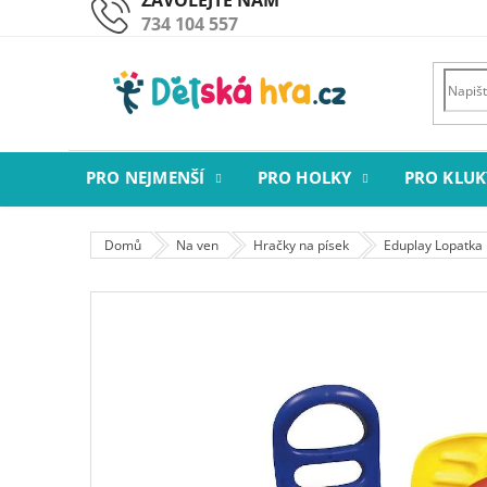
Přejít
734 104 557
na
obsah
PRO NEJMENŠÍ
PRO HOLKY
PRO KLUK
Domů
Na ven
Hračky na písek
Eduplay Lopatka 