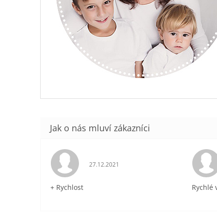
Hodnocení obchodu je 5 z 5 hvězdiček.
27.12.2021
+ Rychlost
Rychlé 