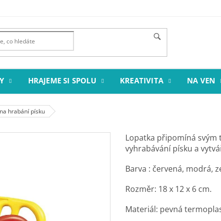
Y
HRAJEME SI SPOLU
KREATIVITA
NA VEN
na hrabání písku
Lopatka připomíná svým t
vyhrabávání písku a vytvá
Barva : červená, modrá, ze
Rozměr:
18 x 12 x 6 cm.
Materiál: pevná termopla