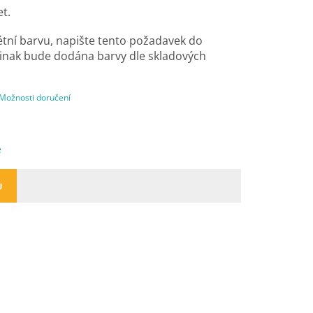
let.
tní barvu, napište tento požadavek do
inak bude dodána barvy dle skladových
Možnosti doručení
e
U