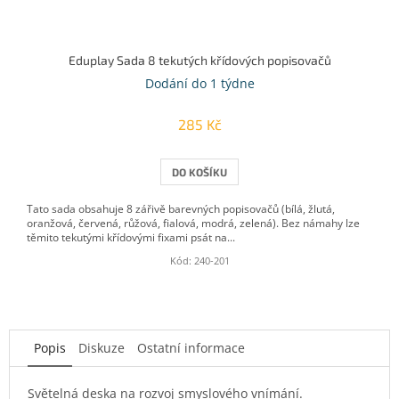
Eduplay Sada 8 tekutých křídových popisovačů
Dodání do 1 týdne
285 Kč
DO KOŠÍKU
Tato sada obsahuje 8 zářivě barevných popisovačů (bílá, žlutá,
oranžová, červená, růžová, fialová, modrá, zelená). Bez námahy lze
těmito tekutými křídovými fixami psát na...
Kód:
240-201
Popis
Diskuze
Ostatní informace
Světelná deska na rozvoj smyslového vnímání.