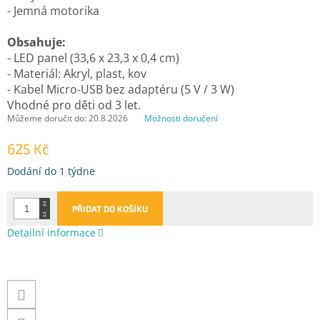
- Jemná motorika
Obsahuje:
- LED panel (33,6 x 23,3 x 0,4 cm)
- Materiál: Akryl, plast, kov
- Kabel Micro-USB bez adaptéru (5 V / 3 W)
Vhodné pro děti od 3 let.
Můžeme doručit do:
20.8.2026
Možnosti doručení
625 Kč
Měrná
Dodání do 1 týdne
cena:
PŘIDAT DO KOŠÍKU
Detailní informace