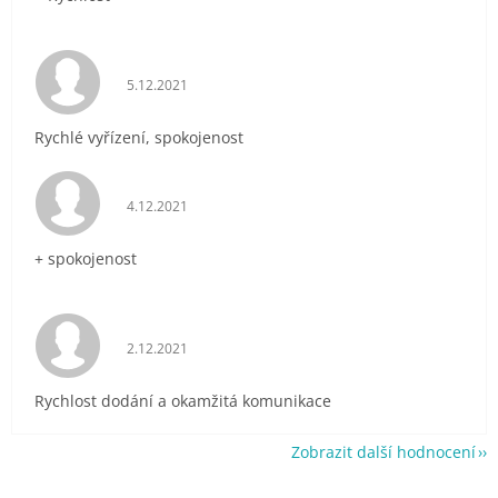
Hodnocení obchodu je 5 z 5 hvězdiček.
5.12.2021
Rychlé vyřízení, spokojenost
Hodnocení obchodu je 5 z 5 hvězdiček.
4.12.2021
+ spokojenost
Hodnocení obchodu je 5 z 5 hvězdiček.
2.12.2021
Rychlost dodání a okamžitá komunikace
Zobrazit další hodnocení