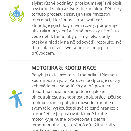
slyšet různé podněty, prozkoumávají své okolí
a vstupují s ním aktivně do kontaktu. Děti díky
tomuto procesu získávají velké množství
informací, které musí zpracovat, což
stimuluje jejich kognitivní rozvoj, podporuje
abstraktní myšlení a četné procesy učení. To
vede děti k tomu, aby přemýšlely, kladly
otázky a hledaly na ně odpověď. Pozorujte své
děti, jak objevují svět a buďte jim jejich
průvodcem.
MOTORIKA & KOORDINACE
Pohyb jako takový rozvíjí motoriku, tělesnou
koordinaci a výdrž. Zároveň podporuje rozvoj
sebevědomí a sebedůvěry a má pozitivní
dopad na sociální kompetence jako je
ohleduplnost a schopnost spolupráce. Děti se
mohou v rámci pohybu dozvědět mnohé o
svém těle, vyzkoušet si své tělesné hranice a
pokoušet se je posouvat. Kromě hrubé
motoriky je nutné procvičovat s dětmi i
jemnou motoriku, která má důležitou roli v
pozdějším věku při učení.