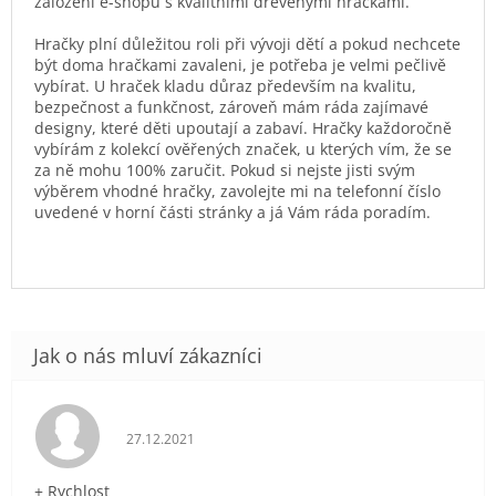
založení e-shopu s kvalitními dřevěnými hračkami.
Hračky plní důležitou roli při vývoji dětí a pokud nechcete
být doma hračkami zavaleni, je potřeba je velmi pečlivě
vybírat. U hraček kladu důraz především na kvalitu,
bezpečnost a funkčnost, zároveň mám ráda zajímavé
designy, které děti upoutají a zabaví. Hračky každoročně
vybírám z kolekcí ověřených značek, u kterých vím, že se
za ně mohu 100% zaručit. Pokud si nejste jisti svým
výběrem vhodné hračky, zavolejte mi na telefonní číslo
uvedené v horní části stránky a já Vám ráda poradím.
Hodnocení obchodu je 5 z 5 hvězdiček.
27.12.2021
+ Rychlost