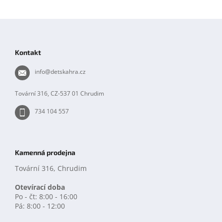
Z
á
p
Kontakt
a
t
info
@
detskahra.cz
í
Tovární 316, CZ-537 01 Chrudim
734 104 557
Kamenná prodejna
Tovární 316, Chrudim
Otevírací doba
Po - čt: 8:00 - 16:00
Pá: 8:00 - 12:00