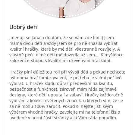
Dobrý den!
Jmenuji se Jana a doufám, že se Vám zde líbí :) Jsem
máma dvou dětí a vždy jsem se pro ně snažila vybírat
kvalitní hračky, které by mé děti všestranně rozvíjely. A
vlastně péče o mé děti mě dovedla až sem…. K myšlence
založení e-shopu s kvalitními dřevěnými hračkami.
Hračky plní důležitou roli při vývoji dětí a pokud nechcete
být doma hračkami zavaleni, je potřeba je velmi pečlivě
vybírat. U hraček kladu důraz především na kvalitu,
bezpečnost a funkčnost, zároveň mám ráda zajímavé
designy, které děti upoutají a zabaví. Hračky každoročně
vybírám z kolekcí ověřených značek, u kterých vím, že se
za ně mohu 100% zaručit. Pokud si nejste jisti svým
výběrem vhodné hračky, zavolejte mi na telefonní číslo
uvedené v horní části stránky a já Vám ráda poradím.