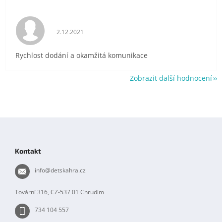
Hodnocení obchodu je 5 z 5 hvězdiček.
2.12.2021
Rychlost dodání a okamžitá komunikace
Zobrazit další hodnocení
Z
á
p
Kontakt
a
t
info
@
detskahra.cz
í
Tovární 316, CZ-537 01 Chrudim
734 104 557