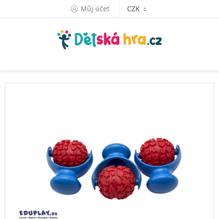
Přejít
Můj účet
CZK
na
obsah