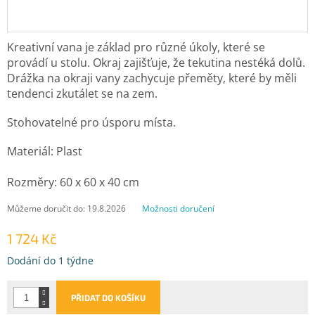
Kreativní vana je základ pro různé úkoly, které se
provádí u stolu. Okraj zajišťuje, že tekutina nestéká dolů.
Drážka na okraji vany zachycuje přeměty, které by měli
tendenci zkutálet se na zem.
Stohovatelné pro úsporu místa.
Materiál: Plast
Rozměry: 60 x 60 x 40 cm
Můžeme doručit do:
19.8.2026
Možnosti doručení
1 724 Kč
Měrná
Dodání do 1 týdne
cena:
PŘIDAT DO KOŠÍKU