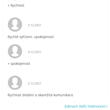
+ Rychlost
Hodnocení obchodu je 5 z 5 hvězdiček.
5.12.2021
Rychlé vyřízení, spokojenost
Hodnocení obchodu je 5 z 5 hvězdiček.
4.12.2021
+ spokojenost
Hodnocení obchodu je 5 z 5 hvězdiček.
2.12.2021
Rychlost dodání a okamžitá komunikace
Zobrazit další hodnocení