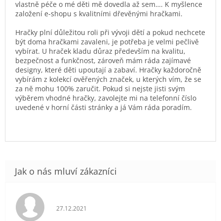
vlastně péče o mé děti mě dovedla až sem…. K myšlence
založení e-shopu s kvalitními dřevěnými hračkami.
Hračky plní důležitou roli při vývoji dětí a pokud nechcete
být doma hračkami zavaleni, je potřeba je velmi pečlivě
vybírat. U hraček kladu důraz především na kvalitu,
bezpečnost a funkčnost, zároveň mám ráda zajímavé
designy, které děti upoutají a zabaví. Hračky každoročně
vybírám z kolekcí ověřených značek, u kterých vím, že se
za ně mohu 100% zaručit. Pokud si nejste jisti svým
výběrem vhodné hračky, zavolejte mi na telefonní číslo
uvedené v horní části stránky a já Vám ráda poradím.
Hodnocení obchodu je 5 z 5 hvězdiček.
27.12.2021