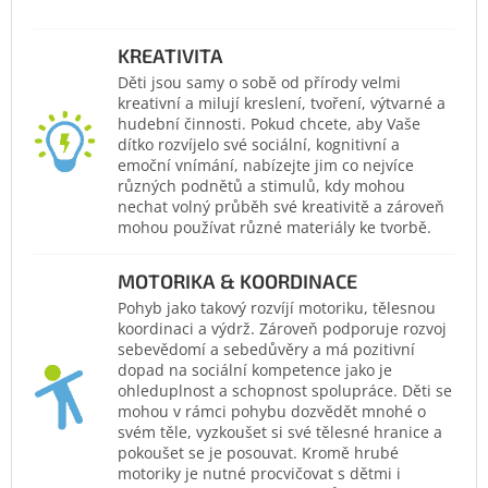
KREATIVITA
Děti jsou samy o sobě od přírody velmi
kreativní a milují kreslení, tvoření, výtvarné a
hudební činnosti. Pokud chcete, aby Vaše
dítko rozvíjelo své sociální, kognitivní a
emoční vnímání, nabízejte jim co nejvíce
různých podnětů a stimulů, kdy mohou
nechat volný průběh své kreativitě a zároveň
mohou používat různé materiály ke tvorbě.
MOTORIKA & KOORDINACE
Pohyb jako takový rozvíjí motoriku, tělesnou
koordinaci a výdrž. Zároveň podporuje rozvoj
sebevědomí a sebedůvěry a má pozitivní
dopad na sociální kompetence jako je
ohleduplnost a schopnost spolupráce. Děti se
mohou v rámci pohybu dozvědět mnohé o
svém těle, vyzkoušet si své tělesné hranice a
pokoušet se je posouvat. Kromě hrubé
motoriky je nutné procvičovat s dětmi i