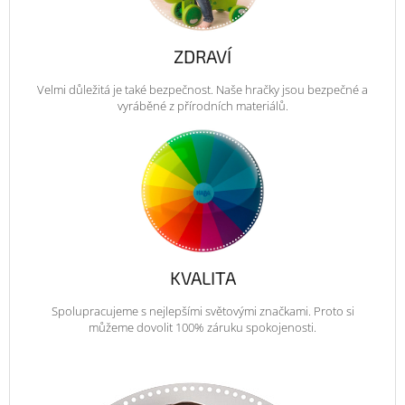
ZDRAVÍ
Velmi důležitá je také bezpečnost. Naše hračky jsou bezpečné a
vyráběné z přírodních materiálů.
KVALITA
Spolupracujeme s nejlepšími světovými značkami. Proto si
můžeme dovolit 100% záruku spokojenosti.