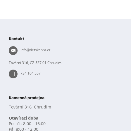
Z
á
p
Kontakt
a
t
info
@
detskahra.cz
í
Tovární 316, CZ-537 01 Chrudim
734 104 557
Kamenná prodejna
Tovární 316, Chrudim
Otevírací doba
Po - čt: 8:00 - 16:00
Pá: 8:00 - 12:00