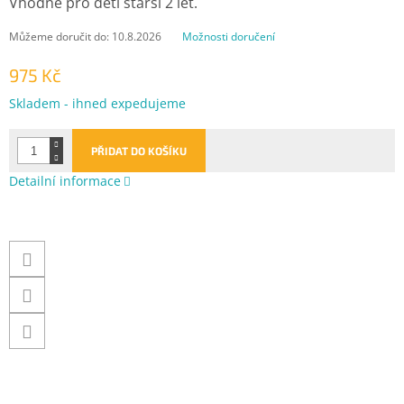
Vhodné pro děti starší 2 let.
Můžeme doručit do:
10.8.2026
Možnosti doručení
975 Kč
Měrná
Skladem - ihned expedujeme
cena:
PŘIDAT DO KOŠÍKU
Detailní informace