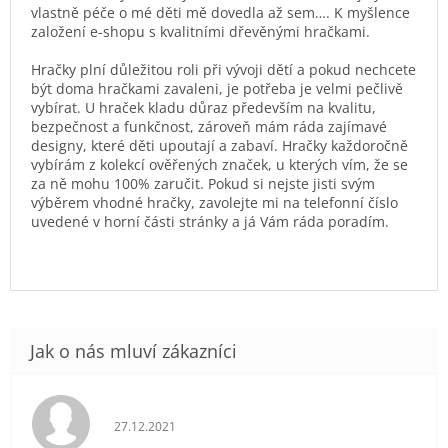
vlastně péče o mé děti mě dovedla až sem…. K myšlence
založení e-shopu s kvalitními dřevěnými hračkami.
Hračky plní důležitou roli při vývoji dětí a pokud nechcete
být doma hračkami zavaleni, je potřeba je velmi pečlivě
vybírat. U hraček kladu důraz především na kvalitu,
bezpečnost a funkčnost, zároveň mám ráda zajímavé
designy, které děti upoutají a zabaví. Hračky každoročně
vybírám z kolekcí ověřených značek, u kterých vím, že se
za ně mohu 100% zaručit. Pokud si nejste jisti svým
výběrem vhodné hračky, zavolejte mi na telefonní číslo
uvedené v horní části stránky a já Vám ráda poradím.
Hodnocení obchodu je 5 z 5 hvězdiček.
27.12.2021