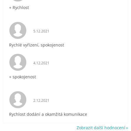
+ Rychlost
Hodnocení obchodu je 5 z 5 hvězdiček.
5.12.2021
Rychlé vyřízení, spokojenost
Hodnocení obchodu je 5 z 5 hvězdiček.
4.12.2021
+ spokojenost
Hodnocení obchodu je 5 z 5 hvězdiček.
2.12.2021
Rychlost dodání a okamžitá komunikace
Zobrazit další hodnocení