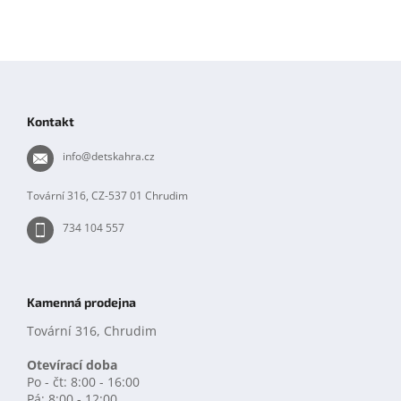
Z
á
p
Kontakt
a
t
info
@
detskahra.cz
í
Tovární 316, CZ-537 01 Chrudim
734 104 557
Kamenná prodejna
Tovární 316, Chrudim
Otevírací doba
Po - čt: 8:00 - 16:00
Pá: 8:00 - 12:00