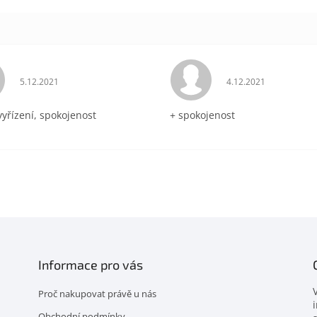
Hodnocení obchodu je 5 z 5 hvězdiček.
Hodnocení obchodu 
5.12.2021
4.12.2021
vyřízení, spokojenost
+ spokojenost
Informace pro vás
Proč nakupovat právě u nás
Obchodní podmínky