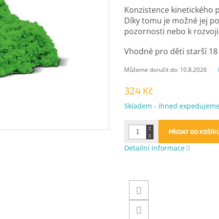
Konzistence kinetického p
Díky tomu je možné jej pou
pozornosti nebo k rozvoj
Vhodné pro děti starší 18
Můžeme doručit do:
10.8.2026
324 Kč
Měrná
Skladem - ihned expedujem
cena:
PŘIDAT DO KOŠÍK
Detailní informace