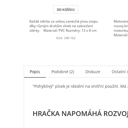
DO KOŠÍKU
Každá stěrka za sebou zanechá jinou stopu
Malování
díky různým druhům vlnek na zakončení
rozvoj kr
stěrky. Materiál: PVC Rozměry: 13 x 8 cm
motoriku
Materiál:
Kód:
240-162
Popis
Podobné (2)
Diskuze
Ostatní 
"Pohyblivý" písek je ideální na vnitřní použití. Má 