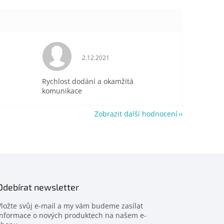
je 5 z 5 hvězdiček.
Hodnocení obchodu je 5 z 5 hvězdiček.
2.12.2021
Rychlost dodání a okamžitá
komunikace
Zobrazit další hodnocení
Odebírat newsletter
Vložte svůj e-mail a my vám budeme zasílat
informace o nových produktech na našem e-