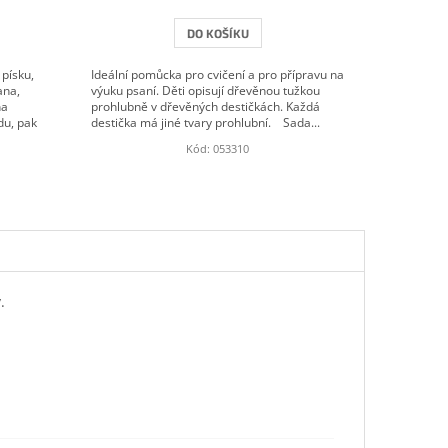
DO KOŠÍKU
písku,
Ideální pomůcka pro cvičení a pro přípravu na
ana,
výuku psaní. Děti opisují dřevěnou tužkou
na
prohlubně v dřevěných destičkách. Každá
du, pak
destička má jiné tvary prohlubní. Sada...
Kód:
053310
.