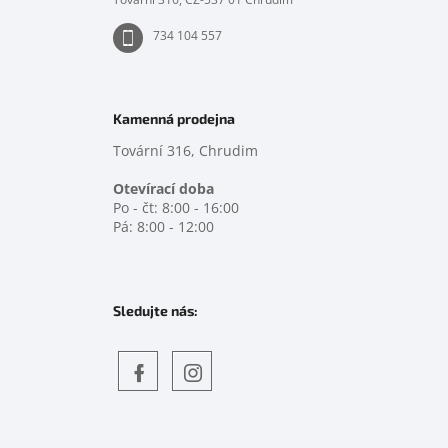
734 104 557
Kamenná prodejna
Tovární 316, Chrudim
Otevírací doba
Po - čt: 8:00 - 16:00
Pá: 8:00 - 12:00
Sledujte nás:
Objevte
detskahra.cz
nás
na