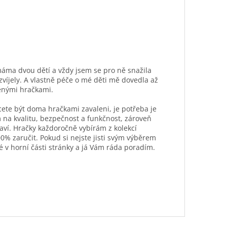
máma dvou dětí a vždy jsem se pro ně snažila
ozvíjely. A vlastně péče o mé děti mě dovedla až
ěnými hračkami.
hcete být doma hračkami zavaleni, je potřeba je
 na kvalitu, bezpečnost a funkčnost, zároveň
aví. Hračky každoročně vybírám z kolekcí
0% zaručit. Pokud si nejste jisti svým výběrem
é v horní části stránky a já Vám ráda poradím.