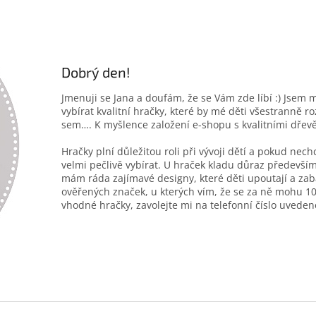
Dobrý den!
Jmenuji se Jana a doufám, že se Vám zde líbí :) Jsem 
vybírat kvalitní hračky, které by mé děti všestranně r
sem…. K myšlence založení e-shopu s kvalitními dřev
Hračky plní důležitou roli při vývoji dětí a pokud nec
velmi pečlivě vybírat. U hraček kladu důraz především
mám ráda zajímavé designy, které děti upoutají a zab
ověřených značek, u kterých vím, že se za ně mohu 10
vhodné hračky, zavolejte mi na telefonní číslo uveden