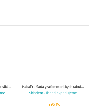
HabaPro Pískovnička s akrylovou základnou
HabaPro Sada grafomotorických tabulek
eme
Skladem - ihned expedujeme
1 995 Kč