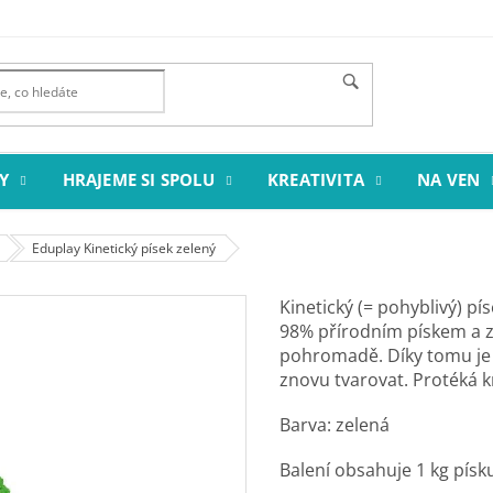
Y
HRAJEME SI SPOLU
KREATIVITA
NA VEN
Eduplay Kinetický písek zelený
Kinetický (= pohyblivý) pís
98% přírodním pískem a ze
pohromadě. Díky tomu je 
znovu tvarovat. Protéká k
Barva: zelená
Balení obsahuje 1 kg písk