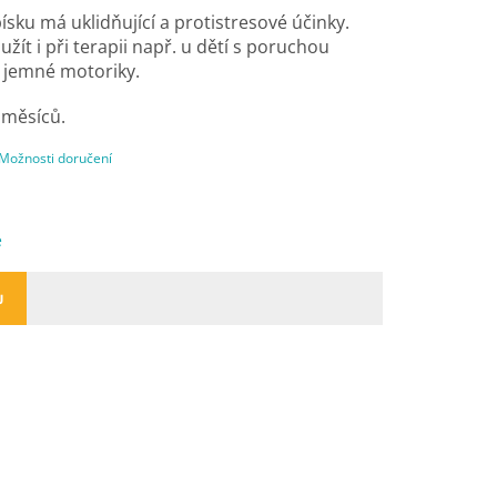
ísku má uklidňující a protistresové účinky.
žít i při terapii např. u dětí s poruchou
i jemné motoriky.
 měsíců.
Možnosti doručení
e
U