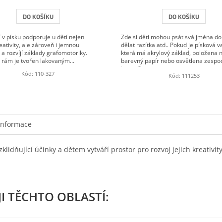
DO KOŠÍKU
DO KOŠÍKU
 v písku podporuje u dětí nejen
Zde si děti mohou psát svá jména do 
eativity, ale zároveň i jemnou
dělat razítka atd.. Pokud je písková v
 a rozvíjí základy grafomotoriky.
která má akrylový základ, položena 
 rám je tvořen lakovaným...
barevný papír nebo osvětlena zespo
jsou při...
Kód:
110-327
Kód:
111253
informace
zklidňující účinky a dětem vytváří prostor pro rozvoj jejich kreativity