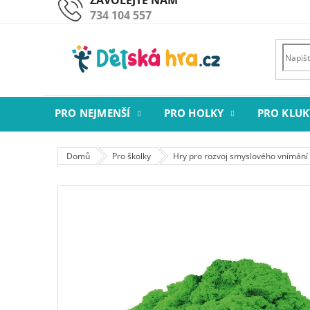
Přejít
734 104 557
na
obsah
PRO NEJMENŠÍ
PRO HOLKY
PRO KLUK
Domů
Pro školky
Hry pro rozvoj smyslového vnímání