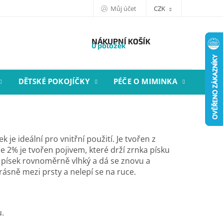
Můj účet
CZK
NÁKUPNÍ KOŠÍK
0 položek
DĚTSKÉ POKOJÍČKY
PÉČE O MIMINKA
STYL
ek je ideální pro vnitřní použití. Je tvořen z
 2% je tvořen pojivem, které drží zrnka písku
písek rovnoměrně vlhký a dá se znovu a
rásně mezi prsty a nelepí se na ruce.
u.