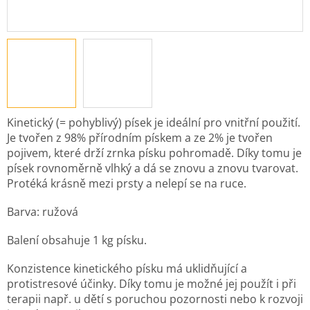
Kinetický (= pohyblivý) písek je ideální pro vnitřní použití.
Je tvořen z 98% přírodním pískem a ze 2% je tvořen
pojivem, které drží zrnka písku pohromadě. Díky tomu je
písek rovnoměrně vlhký a dá se znovu a znovu tvarovat.
Protéká krásně mezi prsty a nelepí se na ruce.
Barva: ružová
Balení obsahuje 1 kg písku.
Konzistence kinetického písku má uklidňující a
protistresové účinky. Díky tomu je možné jej použít i při
terapii např. u dětí s poruchou pozornosti nebo k rozvoji