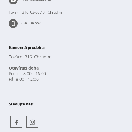
í
Tovární 316, CZ-537 01 Chrudim
734 104 557
Kamenná prodejna
Tovární 316, Chrudim
Otevírací doba
Po - čt: 8:00 - 16:00
Pá: 8:00 - 12:00
Sledujte nás:
Objevte
detskahra.cz