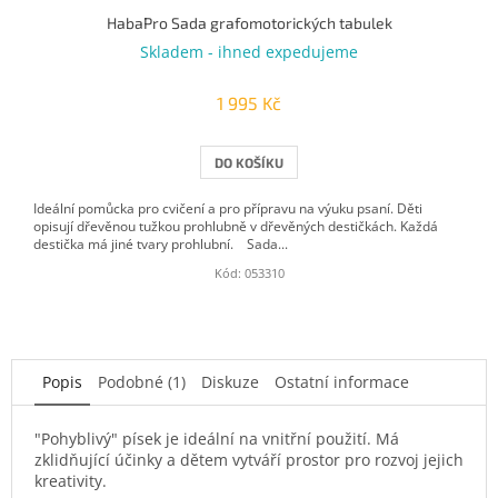
HabaPro Sada grafomotorických tabulek
Skladem - ihned expedujeme
1 995 Kč
DO KOŠÍKU
Ideální pomůcka pro cvičení a pro přípravu na výuku psaní. Děti
opisují dřevěnou tužkou prohlubně v dřevěných destičkách. Každá
destička má jiné tvary prohlubní. Sada...
Kód:
053310
Popis
Podobné (1)
Diskuze
Ostatní informace
"Pohyblivý" písek je ideální na vnitřní použití. Má
zklidňující účinky a dětem vytváří prostor pro rozvoj jejich
kreativity.