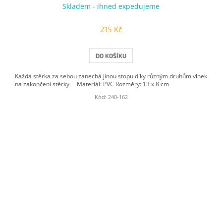
Skladem - ihned expedujeme
215 Kč
DO KOŠÍKU
Každá stěrka za sebou zanechá jinou stopu díky různým druhům vlnek
na zakončení stěrky. Materiál: PVC Rozměry: 13 x 8 cm
Kód:
240-162