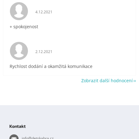
Hodnocení obchodu je 5 z 5 hvězdiček.
4.12.2021
+ spokojenost
Hodnocení obchodu je 5 z 5 hvězdiček.
2.12.2021
Rychlost dodání a okamžitá komunikace
Zobrazit další hodnocení
Z
á
p
Kontakt
a
t
info
@
detskahra.cz