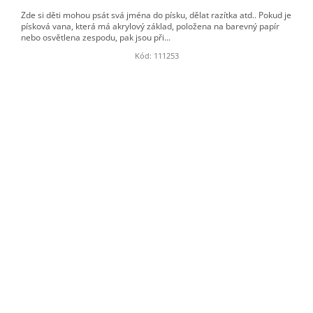
Zde si děti mohou psát svá jména do písku, dělat razítka atd.. Pokud je
písková vana, která má akrylový základ, položena na barevný papír
nebo osvětlena zespodu, pak jsou při...
Kód:
111253