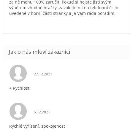
za ně mohu 100% zaručit. Pokud si nejste jisti svým
výběrem vhodné hračky, zavolejte mi na telefonní číslo
uvedené v horní části stránky a já Vám ráda poradím.
Hodnocení obchodu je 5 z 5 hvězdiček.
27.12.2021
+ Rychlost
Hodnocení obchodu je 5 z 5 hvězdiček.
5.12.2021
Rychlé vyřízení, spokojenost