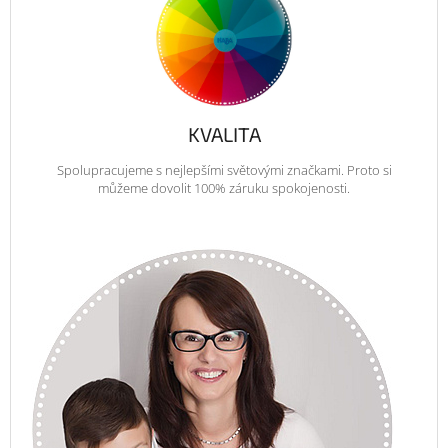
KVALITA
Spolupracujeme s nejlepšími světovými značkami. Proto si
můžeme dovolit 100% záruku spokojenosti.