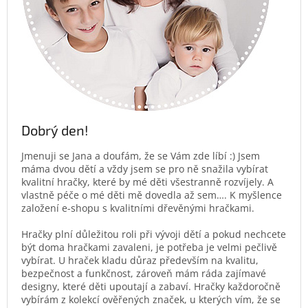
Dobrý den!
Jmenuji se Jana a doufám, že se Vám zde líbí :) Jsem
máma dvou dětí a vždy jsem se pro ně snažila vybírat
kvalitní hračky, které by mé děti všestranně rozvíjely. A
vlastně péče o mé děti mě dovedla až sem…. K myšlence
založení e-shopu s kvalitními dřevěnými hračkami.
Hračky plní důležitou roli při vývoji dětí a pokud nechcete
být doma hračkami zavaleni, je potřeba je velmi pečlivě
vybírat. U hraček kladu důraz především na kvalitu,
bezpečnost a funkčnost, zároveň mám ráda zajímavé
designy, které děti upoutají a zabaví. Hračky každoročně
vybírám z kolekcí ověřených značek, u kterých vím, že se