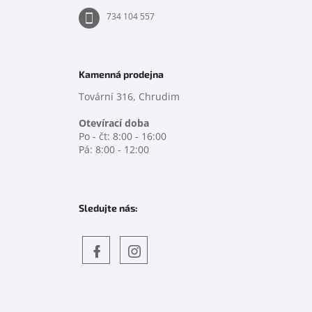
734 104 557
Kamenná prodejna
Tovární 316, Chrudim
Otevírací doba
Po - čt: 8:00 - 16:00
Pá: 8:00 - 12:00
Sledujte nás:
Objevte
detskahra.cz
nás
na
facebooku