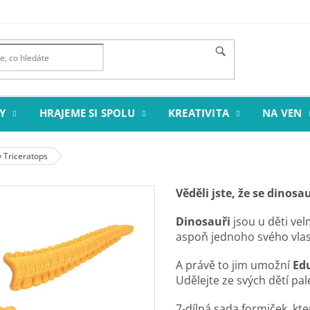
Y
HRAJEME SI SPOLU
KREATIVITA
NA VEN
 Triceratops
Věděli jste, že se dinos
Dinosauři
jsou u děti ve
aspoň jednoho svého vla
A právě to jim umožní
Ed
Udělejte ze svých dětí pal
7-dílná sada formiček, kte