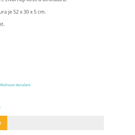
ra je 52 x 30 x 5 cm.
et.
Možnosti doručení
e
U