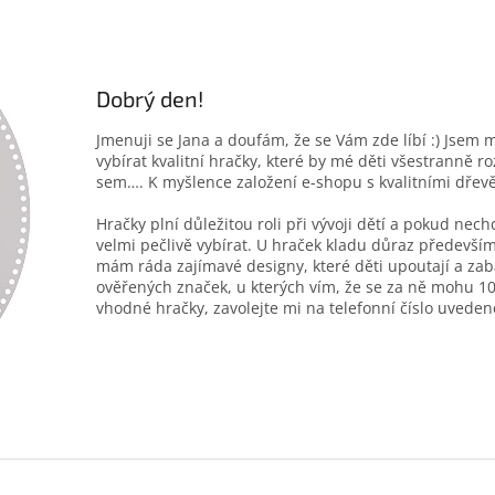
Dobrý den!
Jmenuji se Jana a doufám, že se Vám zde líbí :) Jsem 
vybírat kvalitní hračky, které by mé děti všestranně r
sem…. K myšlence založení e-shopu s kvalitními dřev
Hračky plní důležitou roli při vývoji dětí a pokud nec
velmi pečlivě vybírat. U hraček kladu důraz především
mám ráda zajímavé designy, které děti upoutají a zab
ověřených značek, u kterých vím, že se za ně mohu 10
vhodné hračky, zavolejte mi na telefonní číslo uveden