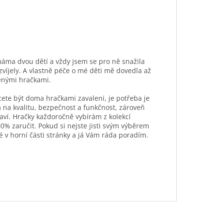
máma dvou dětí a vždy jsem se pro ně snažila
ozvíjely. A vlastně péče o mé děti mě dovedla až
ěnými hračkami.
hcete být doma hračkami zavaleni, je potřeba je
 na kvalitu, bezpečnost a funkčnost, zároveň
aví. Hračky každoročně vybírám z kolekcí
0% zaručit. Pokud si nejste jisti svým výběrem
é v horní části stránky a já Vám ráda poradím.