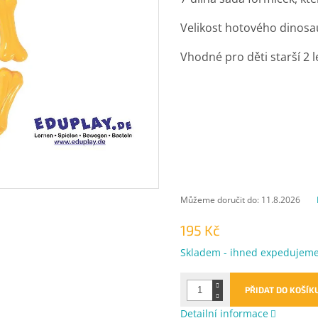
Velikost hotového dinosau
Vhodné pro děti starší 2 l
Můžeme doručit do:
11.8.2026
195 Kč
Měrná
Skladem - ihned expedujem
cena:
PŘIDAT DO KOŠÍK
Detailní informace