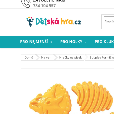
Přejít
734 104 557
na
obsah
PRO NEJMENŠÍ
PRO HOLKY
PRO KLUK
Domů
Na ven
Hračky na písek
Eduplay Formičky