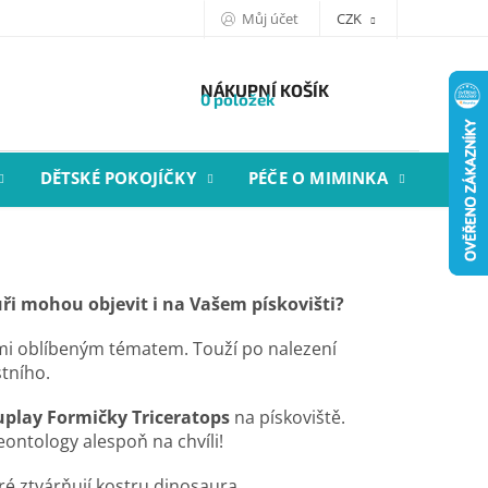
Můj účet
CZK
NÁKUPNÍ KOŠÍK
0 položek
DĚTSKÉ POKOJÍČKY
PÉČE O MIMINKA
STYL
auři mohou objevit i na Vašem pískovišti?
lmi oblíbeným tématem. Touží po nalezení
stního.
uplay Formičky Triceratops
na pískoviště.
eontology alespoň na chvíli!
ré ztvárňují kostru dinosaura.