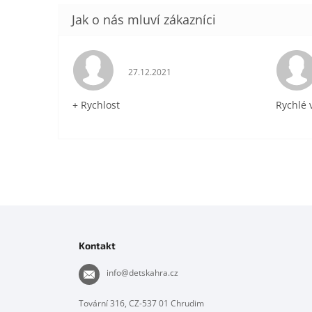
Hodnocení obchodu je 5 z 5 hvězdiček.
27.12.2021
+ Rychlost
Rychlé 
Z
á
p
Kontakt
a
t
info
@
detskahra.cz
í
Tovární 316, CZ-537 01 Chrudim