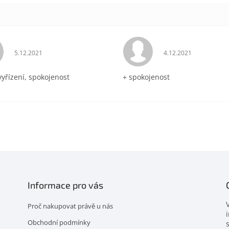
Hodnocení obchodu je 5 z 5 hvězdiček.
Hodnocení obchodu 
5.12.2021
4.12.2021
vyřízení, spokojenost
+ spokojenost
Informace pro vás
Proč nakupovat právě u nás
Obchodní podmínky