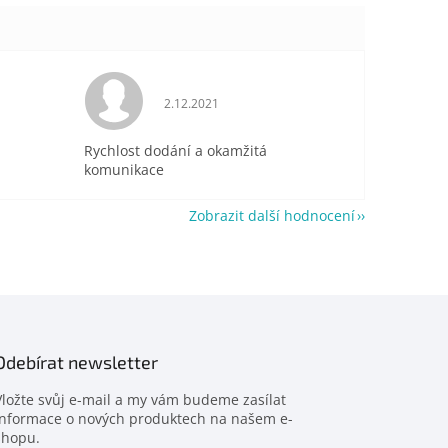
je 5 z 5 hvězdiček.
Hodnocení obchodu je 5 z 5 hvězdiček.
2.12.2021
Rychlost dodání a okamžitá
komunikace
Zobrazit další hodnocení
Odebírat newsletter
Vložte svůj e-mail a my vám budeme zasílat
informace o nových produktech na našem e-
shopu.