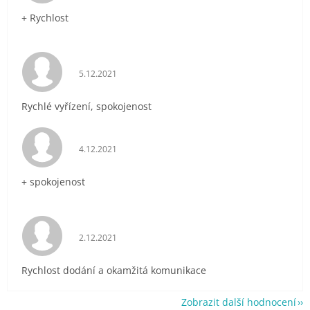
+ Rychlost
Hodnocení obchodu je 5 z 5 hvězdiček.
5.12.2021
Rychlé vyřízení, spokojenost
Hodnocení obchodu je 5 z 5 hvězdiček.
4.12.2021
+ spokojenost
Hodnocení obchodu je 5 z 5 hvězdiček.
2.12.2021
Rychlost dodání a okamžitá komunikace
Zobrazit další hodnocení