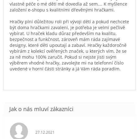
vlastně péče o mé děti mě dovedla až sem…. K myšlence
založení e-shopu s kvalitními dřevěnými hračkami.
Hračky plní důležitou roli při vývoji dětí a pokud nechcete
být doma hračkami zavaleni, je potřeba je velmi pečlivě
vybírat. U hraček kladu důraz především na kvalitu,
bezpečnost a funkčnost, zároveň mám ráda zajímavé
designy, které děti upoutají a zabaví. Hračky každoročně
vybírám z kolekcí ověřených značek, u kterých vím, že se
za ně mohu 100% zaručit. Pokud si nejste jisti svým
výběrem vhodné hračky, zavolejte mi na telefonní číslo
uvedené v horní části stránky a já Vám ráda poradím.
Hodnocení obchodu je 5 z 5 hvězdiček.
27.12.2021