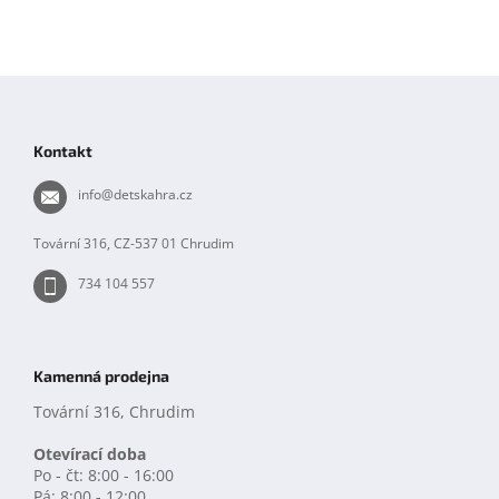
Z
á
p
Kontakt
a
t
info
@
detskahra.cz
í
Tovární 316, CZ-537 01 Chrudim
734 104 557
Kamenná prodejna
Tovární 316, Chrudim
Otevírací doba
Po - čt: 8:00 - 16:00
Pá: 8:00 - 12:00