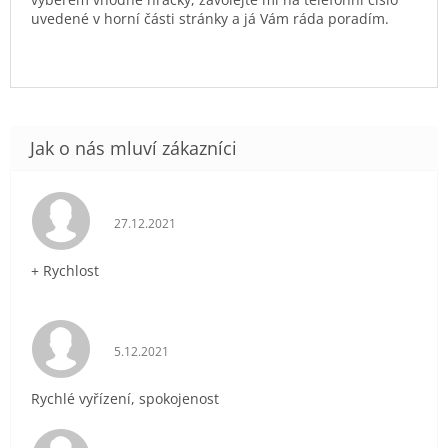
uvedené v horní části stránky a já Vám ráda poradím.
Hodnocení obchodu je 5 z 5 hvězdiček.
27.12.2021
+ Rychlost
Hodnocení obchodu je 5 z 5 hvězdiček.
5.12.2021
Rychlé vyřízení, spokojenost