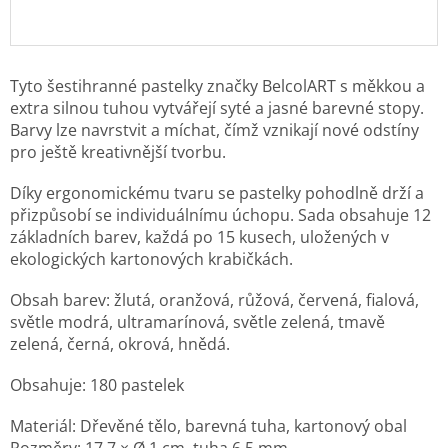
Tyto šestihranné pastelky značky BelcolART s měkkou a
extra silnou tuhou vytvářejí syté a jasné barevné stopy.
Barvy lze navrstvit a míchat, čímž vznikají nové odstíny
pro ještě kreativnější tvorbu.
Díky ergonomickému tvaru se pastelky pohodlně drží a
přizpůsobí se individuálnímu úchopu. Sada obsahuje 12
základních barev, každá po 15 kusech, uložených v
ekologických kartonových krabičkách.
Obsah barev: žlutá, oranžová, růžová, červená, fialová,
světle modrá, ultramarínová, světle zelená, tmavě
zelená, černá, okrová, hnědá.
Obsahuje: 180 pastelek
Materiál: Dřevěné tělo, barevná tuha, kartonový obal
Rozměry: 17,7 × Ø 1 cm, tuha 6,5 mm