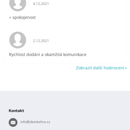
Hodnocení obchodu je 5 z 5 hvězdiček.
4.12.2021
+ spokojenost
Hodnocení obchodu je 5 z 5 hvězdiček.
2.12.2021
Rychlost dodání a okamžitá komunikace
Zobrazit další hodnocení
Z
á
p
Kontakt
a
t
info
@
detskahra.cz
í