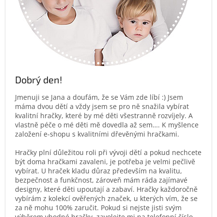
Dobrý den!
Jmenuji se Jana a doufám, že se Vám zde líbí :) Jsem
máma dvou dětí a vždy jsem se pro ně snažila vybírat
kvalitní hračky, které by mé děti všestranně rozvíjely. A
vlastně péče o mé děti mě dovedla až sem…. K myšlence
založení e-shopu s kvalitními dřevěnými hračkami.
Hračky plní důležitou roli při vývoji dětí a pokud nechcete
být doma hračkami zavaleni, je potřeba je velmi pečlivě
vybírat. U hraček kladu důraz především na kvalitu,
bezpečnost a funkčnost, zároveň mám ráda zajímavé
designy, které děti upoutají a zabaví. Hračky každoročně
vybírám z kolekcí ověřených značek, u kterých vím, že se
za ně mohu 100% zaručit. Pokud si nejste jisti svým
výběrem vhodné hračky, zavolejte mi na telefonní číslo