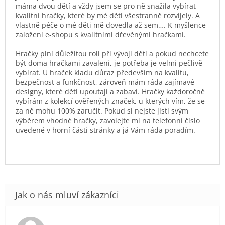
máma dvou dětí a vždy jsem se pro ně snažila vybírat
kvalitní hračky, které by mé děti všestranně rozvíjely. A
vlastně péče o mé děti mě dovedla až sem…. K myšlence
založení e-shopu s kvalitními dřevěnými hračkami.
Hračky plní důležitou roli při vývoji dětí a pokud nechcete
být doma hračkami zavaleni, je potřeba je velmi pečlivě
vybírat. U hraček kladu důraz především na kvalitu,
bezpečnost a funkčnost, zároveň mám ráda zajímavé
designy, které děti upoutají a zabaví. Hračky každoročně
vybírám z kolekcí ověřených značek, u kterých vím, že se
za ně mohu 100% zaručit. Pokud si nejste jisti svým
výběrem vhodné hračky, zavolejte mi na telefonní číslo
uvedené v horní části stránky a já Vám ráda poradím.