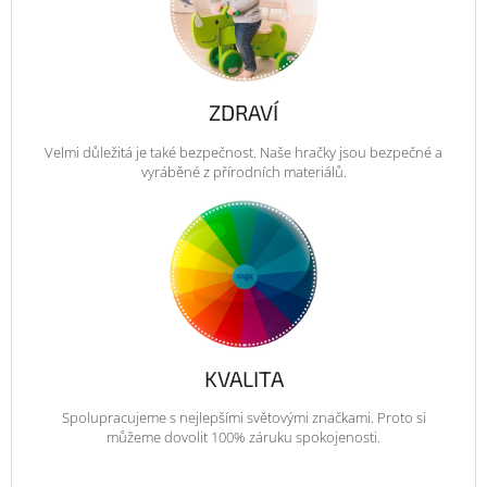
ZDRAVÍ
Velmi důležitá je také bezpečnost. Naše hračky jsou bezpečné a
vyráběné z přírodních materiálů.
KVALITA
Spolupracujeme s nejlepšími světovými značkami. Proto si
můžeme dovolit 100% záruku spokojenosti.