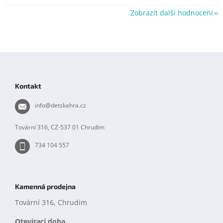
Zobrazit další hodnocení
Z
á
p
Kontakt
a
t
info
@
detskahra.cz
í
Tovární 316, CZ-537 01 Chrudim
734 104 557
Kamenná prodejna
Tovární 316, Chrudim
Otevírací doba