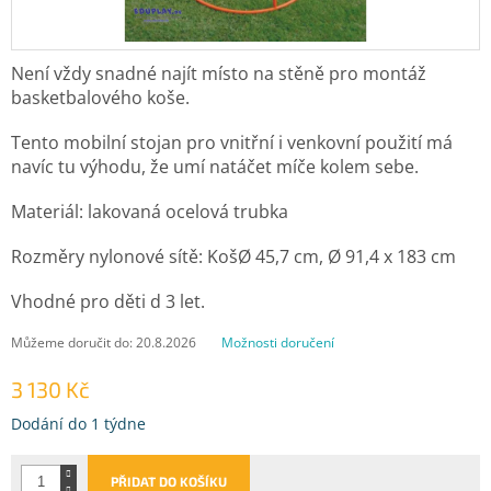
Není vždy snadné najít místo na stěně pro montáž
basketbalového koše.
Tento mobilní stojan pro vnitřní i venkovní použití má
navíc tu výhodu, že umí natáčet míče kolem sebe.
Materiál: lakovaná ocelová trubka
Rozměry nylonové sítě: KošØ 45,7 cm, Ø 91,4 x 183 cm
Vhodné pro děti d 3 let.
Můžeme doručit do:
20.8.2026
Možnosti doručení
3 130 Kč
Měrná
Dodání do 1 týdne
cena:
PŘIDAT DO KOŠÍKU