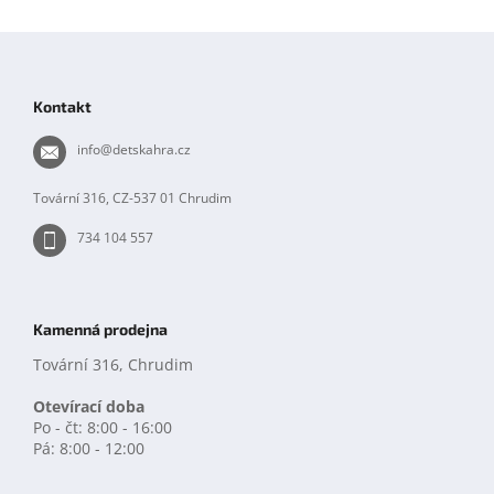
Z
á
p
Kontakt
a
t
info
@
detskahra.cz
í
Tovární 316, CZ-537 01 Chrudim
734 104 557
Kamenná prodejna
Tovární 316, Chrudim
Otevírací doba
Po - čt: 8:00 - 16:00
Pá: 8:00 - 12:00