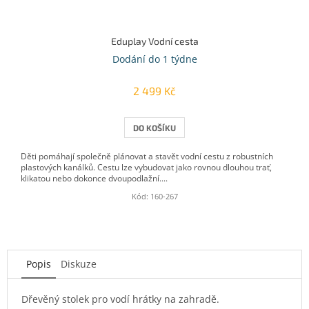
Eduplay Vodní cesta
Dodání do 1 týdne
2 499 Kč
DO KOŠÍKU
Děti pomáhají společně plánovat a stavět vodní cestu z robustních
plastových kanálků. Cestu lze vybudovat jako rovnou dlouhou trať,
klikatou nebo dokonce dvoupodlažní....
Kód:
160-267
Popis
Diskuze
Dřevěný stolek pro vodí hrátky na zahradě.