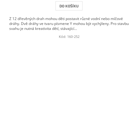
DO KOŠÍKU
Z 12 dřevěných drah mohou děti postavit různé vodní nebo míčové
dráhy. Dvě dráhy ve tvaru písmene Y mohou být vychýleny. Pro stavbu
svahu je nutná kreativita dětí, stávající...
Kód:
160-252