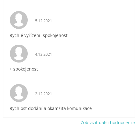
Hodnocení obchodu je 5 z 5 hvězdiček.
5.12.2021
Rychlé vyřízení, spokojenost
Hodnocení obchodu je 5 z 5 hvězdiček.
4.12.2021
+ spokojenost
Hodnocení obchodu je 5 z 5 hvězdiček.
2.12.2021
Rychlost dodání a okamžitá komunikace
Zobrazit další hodnocení