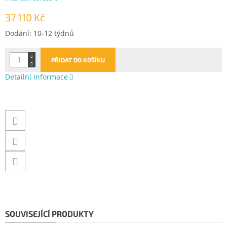
37 110 Kč
Měrná
Dodání: 10-12 týdnů
cena:
PŘIDAT DO KOŠÍKU
Detailní informace
SOUVISEJÍCÍ PRODUKTY