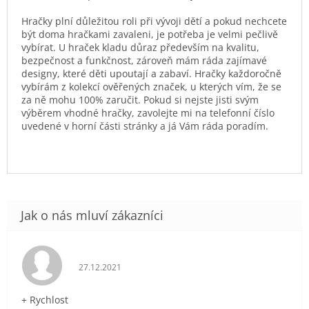
Hračky plní důležitou roli při vývoji dětí a pokud nechcete
být doma hračkami zavaleni, je potřeba je velmi pečlivě
vybírat. U hraček kladu důraz především na kvalitu,
bezpečnost a funkčnost, zároveň mám ráda zajímavé
designy, které děti upoutají a zabaví. Hračky každoročně
vybírám z kolekcí ověřených značek, u kterých vím, že se
za ně mohu 100% zaručit. Pokud si nejste jisti svým
výběrem vhodné hračky, zavolejte mi na telefonní číslo
uvedené v horní části stránky a já Vám ráda poradím.
Hodnocení obchodu je 5 z 5 hvězdiček.
27.12.2021
+ Rychlost