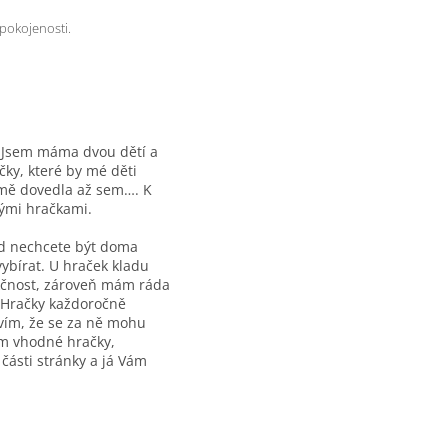
pokojenosti.
)
Jsem máma dvou dětí a
čky, které by mé děti
i mě dovedla až sem…. K
nými hračkami.
kud nechcete být doma
vybírat. U hraček kladu
kčnost, zároveň mám ráda
. Hračky každoročně
 vím, že se za ně mohu
em vhodné hračky,
 části stránky a já Vám