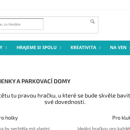
HLEDAT
Y
HRAJEME SI SPOLU
KREATIVITA
NA VEN
ENKY A PARKOVACÍ DOMY
tu tu pravou hračku, u které se bude skvěle bavit
své dovednosti.
ro holky
Pro klu
ka by nechtěla mít vlastní
Ideální hračkou pro každé