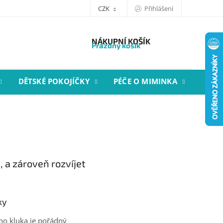
CZK
Přihlášení
NÁKUPNÍ KOŠÍK
Prázdný košík
DĚTSKÉ POKOJÍČKY
PÉČE O MIMINKA
STYL
, a zároveň rozvíjet
ky
ho kluka je pořádný