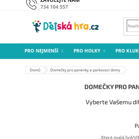
Přejít
734 104 557
na
obsah
PRO NEJMENŠÍ
PRO HOLKY
PRO KLUK
Domů
Domečky pro panenky a parkovací domy
DOMEČKY PRO PAN
Vyberte Vašemu dítě
P
Která malá holčič