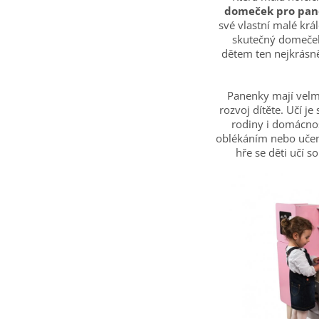
domeček pro pan
své vlastní malé krá
skutečný domeček
dětem ten nejkrásněj
Panenky mají velmi
rozvoj dítěte. Učí je
rodiny i domácnos
oblékáním nebo učením
hře se děti učí s