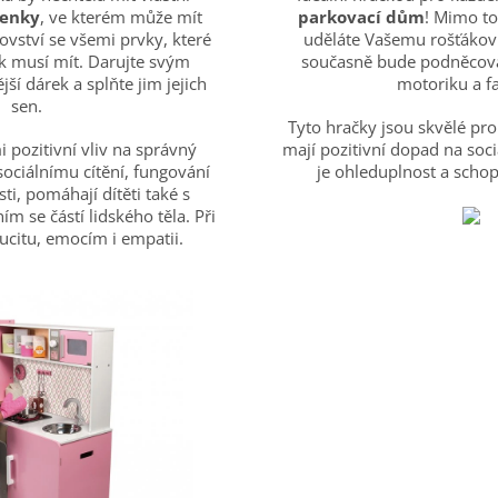
enky
, ve kterém může mít
parkovací dům
! Mimo to
lovství se všemi prvky, které
uděláte Vašemu rošťákov
 musí mít. Darujte svým
současně bude podněcován
ší dárek a splňte jim jejich
motoriku a fa
sen.
Tyto hračky jsou skvělé pr
 pozitivní vliv na správný
mají pozitivní dopad na soc
 sociálnímu cítění, fungování
je ohleduplnost a scho
ti, pomáhají dítěti také s
 se částí lidského těla. Při
oucitu, emocím i empatii.