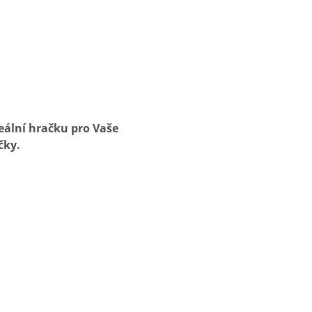
eální hračku pro Vaše
čky.