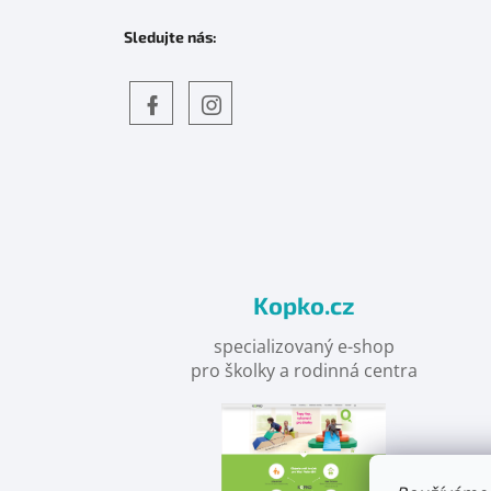
Sledujte nás:
Objevte
detskahra.cz
nás
na
facebooku
Kopko.cz
specializovaný e-shop
pro školky a rodinná centra