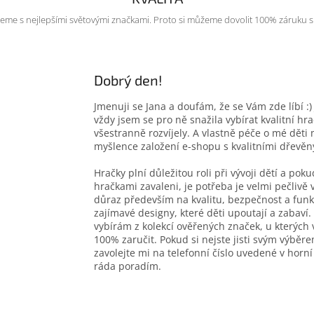
eme s nejlepšími světovými značkami. Proto si můžeme dovolit 100% záruku s
Dobrý den!
Jmenuji se Jana a doufám, že se Vám zde líbí :
vždy jsem se pro ně snažila vybírat kvalitní hra
všestranně rozvíjely. A vlastně péče o mé dět
myšlence založení e-shopu s kvalitními dřevě
Hračky plní důležitou roli při vývoji dětí a po
hračkami zavaleni, je potřeba je velmi pečlivě 
důraz především na kvalitu, bezpečnost a fun
zajímavé designy, které děti upoutají a zabaví
vybírám z kolekcí ověřených značek, u kterých
100% zaručit. Pokud si nejste jisti svým výběr
zavolejte mi na telefonní číslo uvedené v horní
ráda poradím.