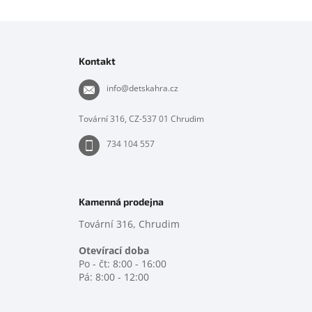
Z
á
p
Kontakt
a
t
info
@
detskahra.cz
í
Tovární 316, CZ-537 01 Chrudim
734 104 557
Kamenná prodejna
Tovární 316, Chrudim
Otevírací doba
Po - čt: 8:00 - 16:00
Pá: 8:00 - 12:00