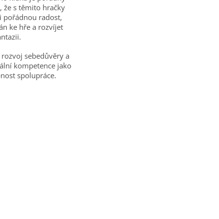
, že s těmito hračky
i pořádnou radost,
 ke hře a rozvíjet
ntazii.
o rozvoj sebedůvěry a
iální kompetence jako
pnost spolupráce.