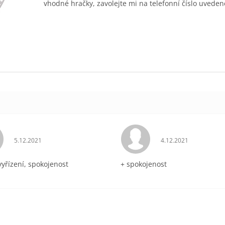
vhodné hračky, zavolejte mi na telefonní číslo uveden
Hodnocení obchodu je 5 z 5 hvězdiček.
Hodnocení obchodu 
5.12.2021
4.12.2021
vyřízení, spokojenost
+ spokojenost