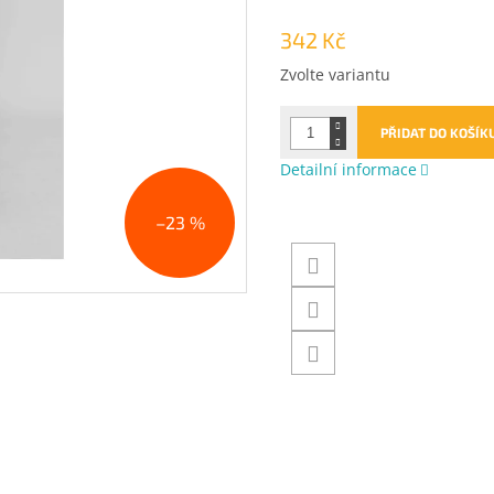
342 Kč
Měrná
Zvolte variantu
cena:
PŘIDAT DO KOŠÍK
Detailní informace
–23 %