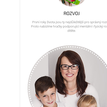
ROZVOJ
První roky života jsou ty nejdůležitější pro správný roz
Proto nabízíme hračky podporující mentální i fyzický ro
dítěte.