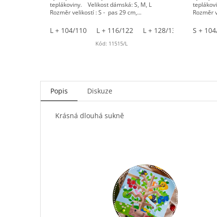
teplákoviny. Velikost dámská: S, M, L
teplákov
Rozměr velikostí : S - pas 29 cm,...
Rozměr ve
L + 104/110
L + 116/122
L + 128/134
S + 104
Kód:
11515/L
Popis
Diskuze
Krásná dlouhá sukně