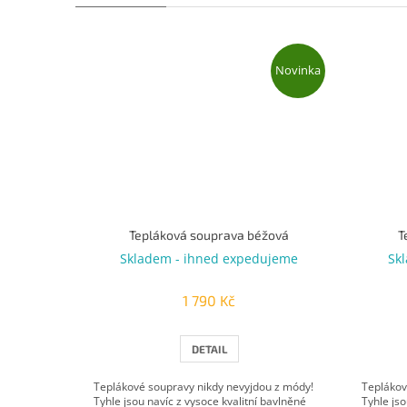
Novinka
Tepláková souprava béžová
T
Skladem - ihned expedujeme
Sk
1 790 Kč
DETAIL
Teplákové soupravy nikdy nevyjdou z módy!
Teplákov
Tyhle jsou navíc z vysoce kvalitní bavlněné
Tyhle jso