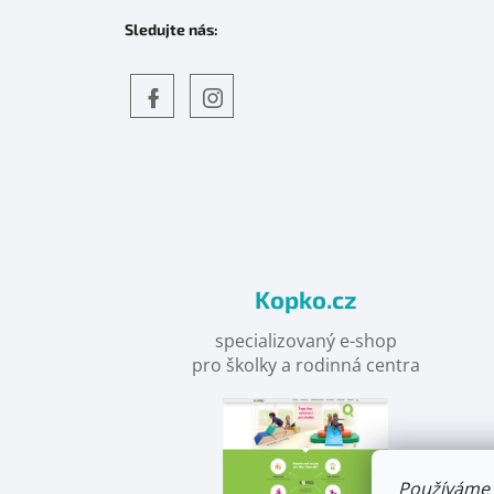
Sledujte nás:
Objevte
detskahra.cz
nás
na
facebooku
Kopko.cz
specializovaný e-shop
pro školky a rodinná centra
Používáme 