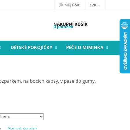
Můj účet
CZK
NÁKUPNÍ KOŠÍK
0 položek
DĚTSKÉ POKOJÍČKY
PÉČE O MIMINKA
STYL
zparkem, na bocích kapsy, v pase do gumy.
u
Možnosti doručení