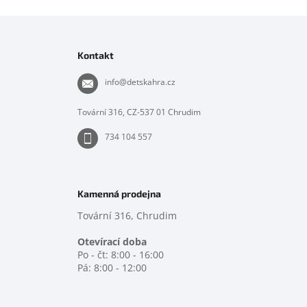
Z
á
p
Kontakt
a
t
info
@
detskahra.cz
í
Tovární 316, CZ-537 01 Chrudim
734 104 557
Kamenná prodejna
Tovární 316, Chrudim
Otevírací doba
Po - čt: 8:00 - 16:00
Pá: 8:00 - 12:00