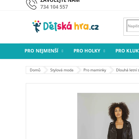
Přejít
734 104 557
na
obsah
PRO NEJMENŠÍ
PRO HOLKY
PRO KLUK
Domů
Stylová moda
Pro maminky
Dlouhá letní