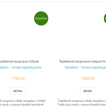
Novinka
epláková souprava růžová
Tepláková souprava s kapucí h
ladem - ihned expedujeme
Skladem - ihned expeduj
1 790 Kč
1 869 Kč
DETAIL
DETAIL
é soupravy nikdy nevyjdou z módy!
Teplákové soupravy nikdy nevyjdou 
u navíc z vysoce kvalitní bavlněné
Tyhle jsou navíc z vysoce kvalitní ba