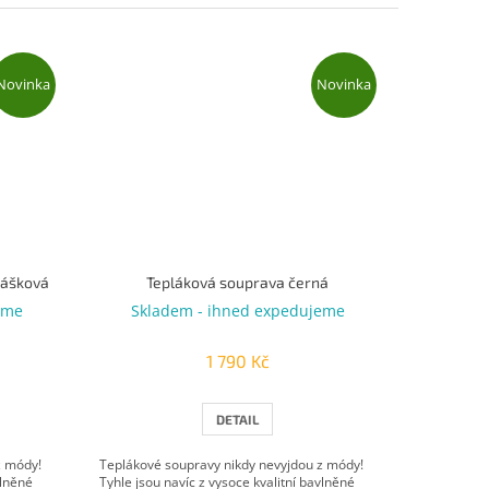
Novinka
Novinka
rášková
Tepláková souprava černá
eme
Skladem - ihned expedujeme
1 790 Kč
DETAIL
z módy!
Teplákové soupravy nikdy nevyjdou z módy!
vlněné
Tyhle jsou navíc z vysoce kvalitní bavlněné