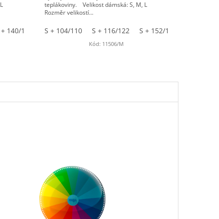
, L
teplákoviny. Velikost dámská: S, M, L
Rozměr velikostí...
 + 140/146
 + 116/122
M + 104/110
S + 104/110
M + 128/134
S + 116/122
M + 116/122
M + 140/146
S + 152/158
M + 140/146
L + 104/110
M + 104/
L + 104
L + 116
Kód:
11506/M