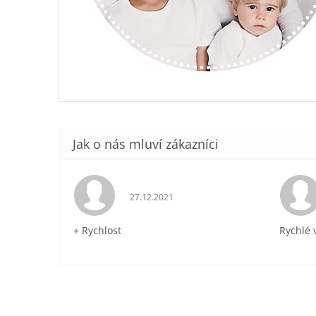
Hodnocení obchodu je 5 z 5 hvězdiček.
27.12.2021
+ Rychlost
Rychlé 