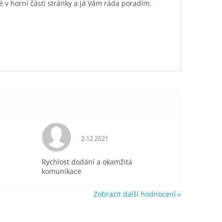
é v horní části stránky a já Vám ráda poradím.
je 5 z 5 hvězdiček.
Hodnocení obchodu je 5 z 5 hvězdiček.
2.12.2021
Rychlost dodání a okamžitá
komunikace
Zobrazit další hodnocení