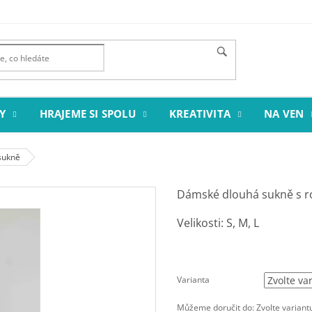
Y
HRAJEME SI SPOLU
KREATIVITA
NA VEN
 sukně
Dámské dlouhá sukně s ro
Velikosti: S, M, L
Varianta
Můžeme doručit do:
Zvolte variant