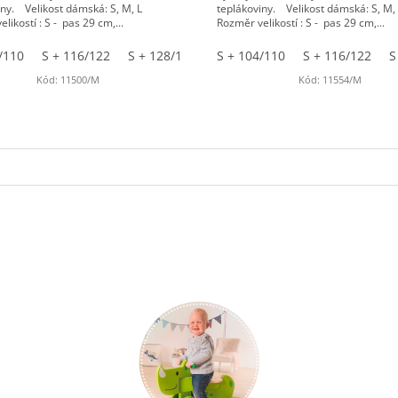
iny. Velikost dámská: S, M, L
teplákoviny. Velikost dámská: S, M
likostí : S - pas 29 cm,...
Rozměr velikostí : S - pas 29 cm,...
/110
S + 116/122
S + 128/134
S + 140/146
S + 104/110
M + 104/110
S + 116/122
S
M
Kód:
11500/M
Kód:
11554/M