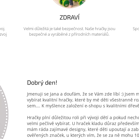
ZDRAVÍ
voj.
Velmi důležitá je také bezpečnost. Naše hračky jsou
Spo
zvoj
bezpečné a vyráběné z přírodních materiálů.
Dobrý den!
Jmenuji se Jana a doufám, že se Vám zde líbí :) Jsem 
vybírat kvalitní hračky, které by mé děti všestranně r
sem…. K myšlence založení e-shopu s kvalitními dřev
Hračky plní důležitou roli při vývoji dětí a pokud nec
velmi pečlivě vybírat. U hraček kladu důraz především
mám ráda zajímavé designy, které děti upoutají a zab
ověřených značek, u kterých vím, že se za ně mohu 10