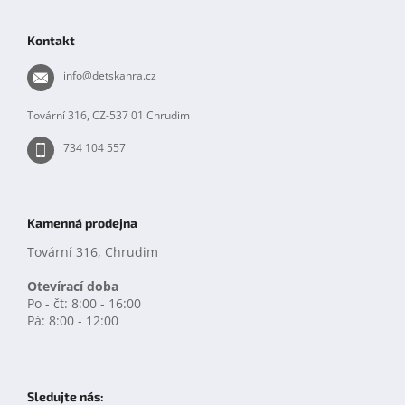
á
p
Kontakt
a
t
info
@
detskahra.cz
í
Tovární 316, CZ-537 01 Chrudim
734 104 557
Kamenná prodejna
Tovární 316, Chrudim
Otevírací doba
Po - čt: 8:00 - 16:00
Pá: 8:00 - 12:00
Sledujte nás: