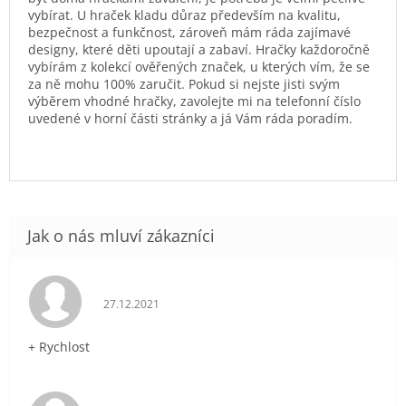
vybírat. U hraček kladu důraz především na kvalitu,
bezpečnost a funkčnost, zároveň mám ráda zajímavé
designy, které děti upoutají a zabaví. Hračky každoročně
vybírám z kolekcí ověřených značek, u kterých vím, že se
za ně mohu 100% zaručit. Pokud si nejste jisti svým
výběrem vhodné hračky, zavolejte mi na telefonní číslo
uvedené v horní části stránky a já Vám ráda poradím.
Hodnocení obchodu je 5 z 5 hvězdiček.
27.12.2021
+ Rychlost