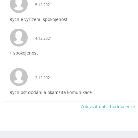
Hodnocení obchodu je 5 z 5 hvězdiček.
5.12.2021
Rychlé vyřízení, spokojenost
Hodnocení obchodu je 5 z 5 hvězdiček.
4.12.2021
+ spokojenost
Hodnocení obchodu je 5 z 5 hvězdiček.
2.12.2021
Rychlost dodání a okamžitá komunikace
Zobrazit další hodnocení
Z