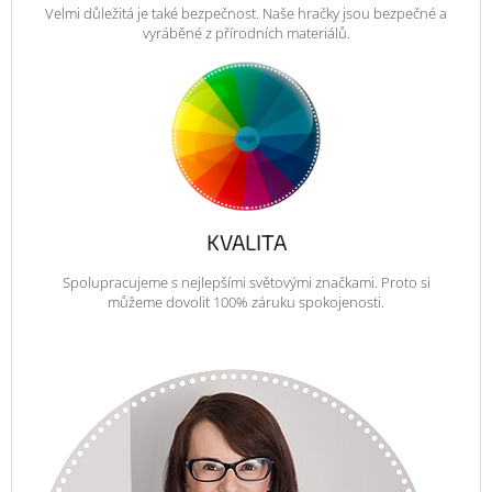
Velmi důležitá je také bezpečnost. Naše hračky jsou bezpečné a
vyráběné z přírodních materiálů.
KVALITA
Spolupracujeme s nejlepšími světovými značkami. Proto si
můžeme dovolit 100% záruku spokojenosti.