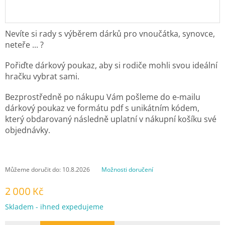
Nevíte si rady s výběrem dárků pro vnoučátka, synovce,
neteře ... ?
Pořiďte dárkový poukaz, aby si rodiče mohli svou ideální
hračku vybrat sami.
Bezprostředně po nákupu Vám pošleme do e-mailu
dárkový poukaz ve formátu pdf s unikátním kódem,
který obdarovaný následně uplatní v nákupní košíku své
objednávky.
Můžeme doručit do:
10.8.2026
Možnosti doručení
2 000 Kč
Měrná
Skladem - ihned expedujeme
cena: