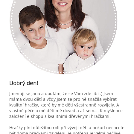
Dobrý den!
Jmenuji se Jana a doufám, že se Vám zde líbí :) Jsem
máma dvou dětí a vždy jsem se pro ně snažila vybírat
kvalitní hračky, které by mé děti všestranně rozvíjely. A
vlastně péče o mé děti mě dovedla až sem…. K myšlence
založení e-shopu s kvalitními dřevěnými hračkami.
Hračky plní důležitou roli při vývoji dětí a pokud nechcete
být doma hračkami zavaleni, je potřeba je velmi pečlivě