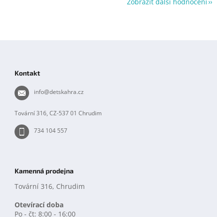
Zobrazit další hodnocení
Z
á
p
Kontakt
a
t
info
@
detskahra.cz
í
Tovární 316, CZ-537 01 Chrudim
734 104 557
Kamenná prodejna
Tovární 316, Chrudim
Otevírací doba
Po - čt: 8:00 - 16:00