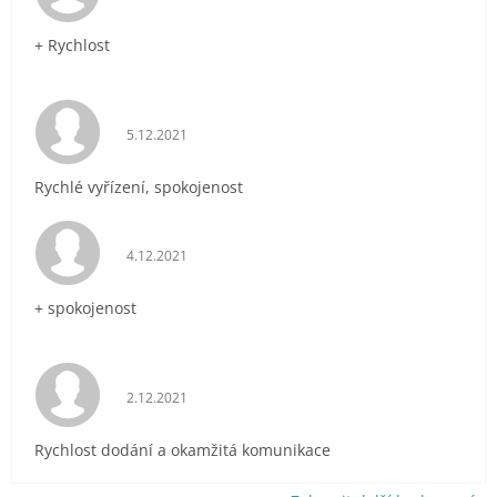
+ Rychlost
Hodnocení obchodu je 5 z 5 hvězdiček.
5.12.2021
Rychlé vyřízení, spokojenost
Hodnocení obchodu je 5 z 5 hvězdiček.
4.12.2021
+ spokojenost
Hodnocení obchodu je 5 z 5 hvězdiček.
2.12.2021
Rychlost dodání a okamžitá komunikace