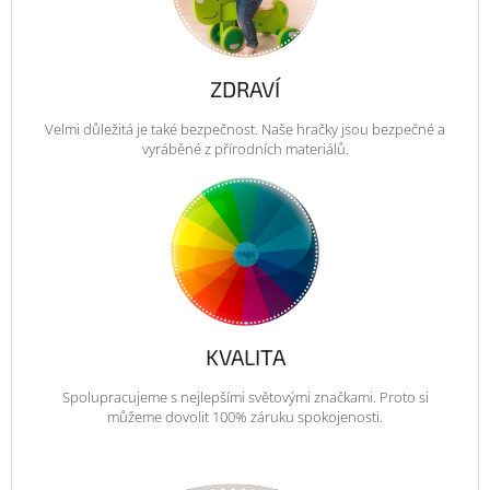
ZDRAVÍ
Velmi důležitá je také bezpečnost. Naše hračky jsou bezpečné a
vyráběné z přírodních materiálů.
KVALITA
Spolupracujeme s nejlepšími světovými značkami. Proto si
můžeme dovolit 100% záruku spokojenosti.