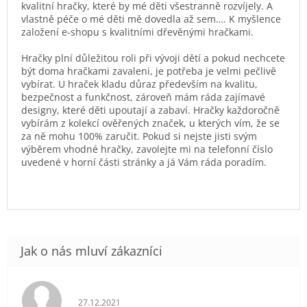
kvalitní hračky, které by mé děti všestranně rozvíjely. A
vlastně péče o mé děti mě dovedla až sem…. K myšlence
založení e-shopu s kvalitními dřevěnými hračkami.
Hračky plní důležitou roli při vývoji dětí a pokud nechcete
být doma hračkami zavaleni, je potřeba je velmi pečlivě
vybírat. U hraček kladu důraz především na kvalitu,
bezpečnost a funkčnost, zároveň mám ráda zajímavé
designy, které děti upoutají a zabaví. Hračky každoročně
vybírám z kolekcí ověřených značek, u kterých vím, že se
za ně mohu 100% zaručit. Pokud si nejste jisti svým
výběrem vhodné hračky, zavolejte mi na telefonní číslo
uvedené v horní části stránky a já Vám ráda poradím.
Hodnocení obchodu je 5 z 5 hvězdiček.
27.12.2021