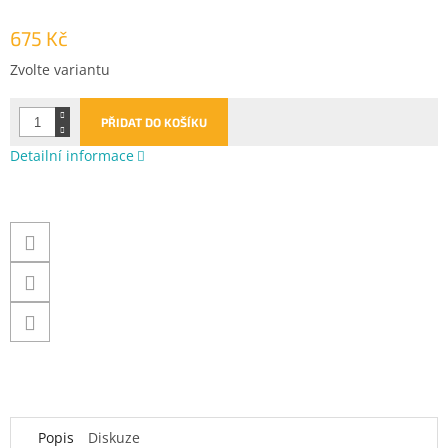
675 Kč
Měrná
Zvolte variantu
cena:
PŘIDAT DO KOŠÍKU
Detailní informace
Popis
Diskuze