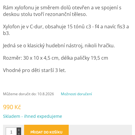
Rám xylofonu je směrem dolů otevřen a ve spojení s
deskou stolu tvoří rezonanční těleso.
Xylofon je v C-dur, obsahuje 15 tónů c3 - f4 a navíc fis3 a
b3.
Jedná se o klasický hudební nástroj, nikoli hračku.
Rozměr: 30 x 10 x 4,5 cm, délka paličky 19,5 cm
Vhodné pro děti starší 3 let.
Můžeme doručit do:
10.8.2026
Možnosti doručení
990 Kč
Měrná
Skladem - ihned expedujeme
cena:
PŘIDAT DO KOŠÍKU