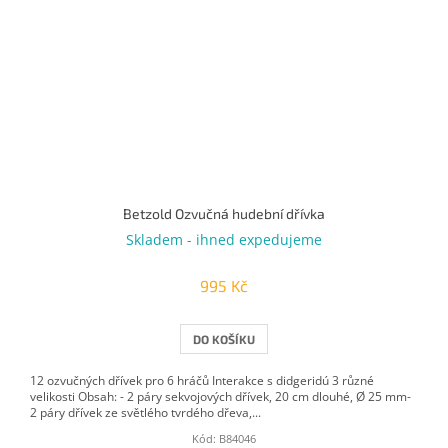
Betzold Ozvučná hudební dřívka
Skladem - ihned expedujeme
995 Kč
DO KOŠÍKU
12 ozvučných dřívek pro 6 hráčů Interakce s didgeridú 3 různé
velikosti Obsah: - 2 páry sekvojových dřívek, 20 cm dlouhé, Ø 25 mm-
2 páry dřívek ze světlého tvrdého dřeva,...
Kód:
B84046