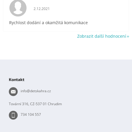
Hodnocení obchodu je 5 z 5 hvězdiček.
2.12.2021
Rychlost dodání a okamžitá komunikace
Zobrazit další hodnocení
Z
á
p
Kontakt
a
t
info
@
detskahra.cz
í
Tovární 316, CZ-537 01 Chrudim
734 104 557