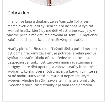
Dobrý den!
Jmenuji se Jana a doufám, že se Vám zde líbí :) Jsem
máma dvou dětí a vždy jsem se pro ně snažila vybírat
kvalitní hračky, které by mé děti všestranně rozvíjely. A
vlastně péče o mé děti mě dovedla až sem…. K myšlence
založení e-shopu s kvalitními dřevěnými hračkami.
Hračky plní důležitou roli při vývoji dětí a pokud nechcete
být doma hračkami zavaleni, je potřeba je velmi pečlivě
vybírat. U hraček kladu důraz především na kvalitu,
bezpečnost a funkčnost, zároveň mám ráda zajímavé
designy, které děti upoutají a zabaví. Hračky každoročně
vybírám z kolekcí ověřených značek, u kterých vím, že se
za ně mohu 100% zaručit. Pokud si nejste jisti svým
výběrem vhodné hračky, zavolejte mi na telefonní číslo
uvedené v horní části stránky a já Vám ráda poradím.