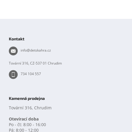
Z
á
p
Kontakt
a
t
info
@
detskahra.cz
í
Tovární 316, CZ-537 01 Chrudim
734 104 557
Kamenná prodejna
Tovární 316, Chrudim
Otevírací doba
Po - čt: 8:00 - 16:00
Pá: 8:00 - 12:00