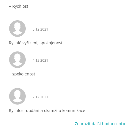
+ Rychlost
Hodnocení obchodu je 5 z 5 hvězdiček.
5.12.2021
Rychlé vyřízení, spokojenost
Hodnocení obchodu je 5 z 5 hvězdiček.
4.12.2021
+ spokojenost
Hodnocení obchodu je 5 z 5 hvězdiček.
2.12.2021
Rychlost dodání a okamžitá komunikace
Zobrazit další hodnocení