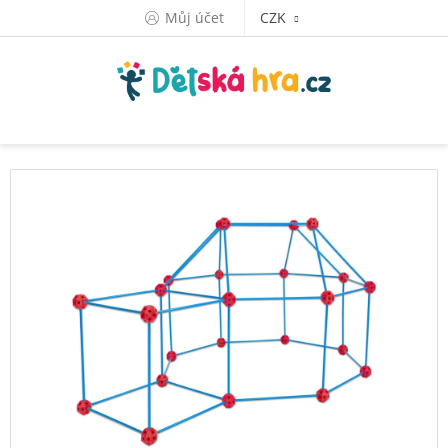
Přejít
Můj účet
CZK
na
obsah