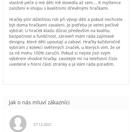
vlastně péče o mé děti mě dovedla až sem…. K myšlence
založení e-shopu s kvalitními dřevěnými hračkami.
Hračky plní důležitou roli při vývoji dětí a pokud nechcete
být doma hračkami zavaleni, je potřeba je velmi pečlivě
vybírat. U hraček kladu důraz především na kvalitu,
bezpečnost a funkčnost, zároveň mám ráda zajímavé
designy, které děti upoutají a zabaví. Hračky každoročně
vybírám z kolekcí ověřených značek, u kterých vím, že se
za ně mohu 100% zaručit. Pokud si nejste jisti svým
výběrem vhodné hračky, zavolejte mi na telefonní číslo
uvedené v horní části stránky a já Vám ráda poradím.
Hodnocení obchodu je 5 z 5 hvězdiček.
27.12.2021