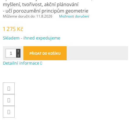
myšlení, tvořivost, akční plánování
- učí porozumění principům geometrie
Můžeme doručit do:
11.8.2026
Možnosti doručení
1 275 Kč
Měrná
Skladem - ihned expedujeme
cena:
PŘIDAT DO KOŠÍKU
Detailní informace