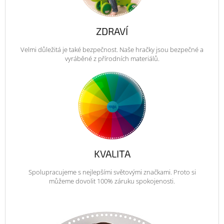
ZDRAVÍ
Velmi důležitá je také bezpečnost. Naše hračky jsou bezpečné a
vyráběné z přírodních materiálů.
KVALITA
Spolupracujeme s nejlepšími světovými značkami. Proto si
můžeme dovolit 100% záruku spokojenosti.