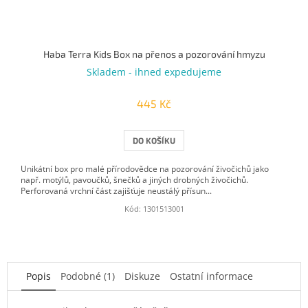
Haba Terra Kids Box na přenos a pozorování hmyzu
Skladem - ihned expedujeme
445 Kč
DO KOŠÍKU
Unikátní box pro malé přírodovědce na pozorování živočichů jako
např. motýlů, pavoučků, šnečků a jiných drobných živočichů.
Perforovaná vrchní část zajišťuje neustálý přísun...
Kód:
1301513001
Popis
Podobné (1)
Diskuze
Ostatní informace