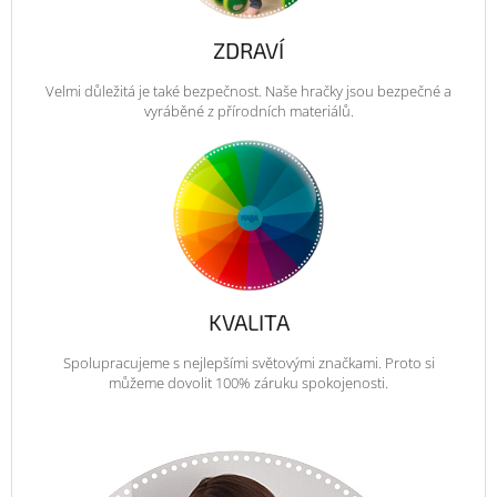
ZDRAVÍ
Velmi důležitá je také bezpečnost. Naše hračky jsou bezpečné a
vyráběné z přírodních materiálů.
KVALITA
Spolupracujeme s nejlepšími světovými značkami. Proto si
můžeme dovolit 100% záruku spokojenosti.