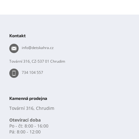
Z
á
p
Kontakt
a
t
info
@
detskahra.cz
í
Tovární 316, CZ-537 01 Chrudim
734 104 557
Kamenná prodejna
Tovární 316, Chrudim
Otevírací doba
Po - čt: 8:00 - 16:00
Pá: 8:00 - 12:00