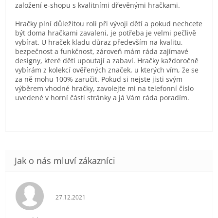
založení e-shopu s kvalitními dřevěnými hračkami.
Hračky plní důležitou roli při vývoji dětí a pokud nechcete
být doma hračkami zavaleni, je potřeba je velmi pečlivě
vybírat. U hraček kladu důraz především na kvalitu,
bezpečnost a funkčnost, zároveň mám ráda zajímavé
designy, které děti upoutají a zabaví. Hračky každoročně
vybírám z kolekcí ověřených značek, u kterých vím, že se
za ně mohu 100% zaručit. Pokud si nejste jisti svým
výběrem vhodné hračky, zavolejte mi na telefonní číslo
uvedené v horní části stránky a já Vám ráda poradím.
Hodnocení obchodu je 5 z 5 hvězdiček.
27.12.2021