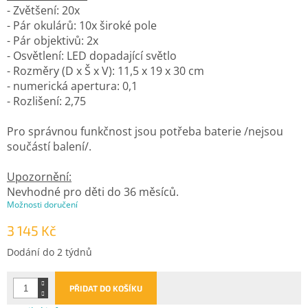
- Zvětšení: 20x
- Pár okulárů: 10x široké pole
- Pár objektivů: 2x
- Osvětlení: LED dopadající světlo
- Rozměry (D x Š x V): 11,5 x 19 x 30 cm
- numerická apertura: 0,1
- Rozlišení: 2,75
Pro správnou funkčnost jsou potřeba baterie /nejsou
součástí balení/.
Upozornění:
Nevhodné pro děti do 36 měsíců.
Možnosti doručení
3 145 Kč
Měrná
Dodání do 2 týdnů
cena:
PŘIDAT DO KOŠÍKU