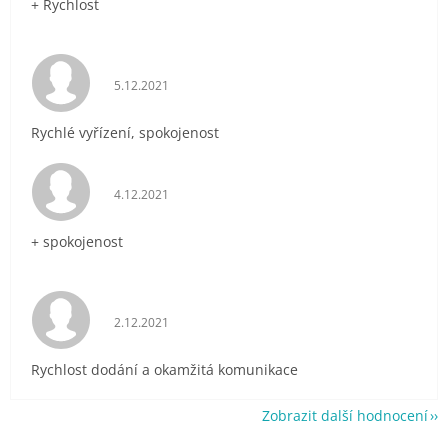
+ Rychlost
Hodnocení obchodu je 5 z 5 hvězdiček.
5.12.2021
Rychlé vyřízení, spokojenost
Hodnocení obchodu je 5 z 5 hvězdiček.
4.12.2021
+ spokojenost
Hodnocení obchodu je 5 z 5 hvězdiček.
2.12.2021
Rychlost dodání a okamžitá komunikace
Zobrazit další hodnocení