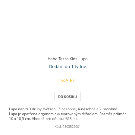
Haba Terra Kids Lupa
Dodání do 1 týdne
545 Kč
DO KOŠÍKU
Lupa nabízí 3 druhy zvětšení: 3-násobné, 4-násobné a 2-násobné.
Lupa je opatřena ergonomicky tvarovaným držadlem. Rozměr:průměr
10 x 18,5 cm. Vhodné pro děti starší 3 let.
Kód:
1303529001