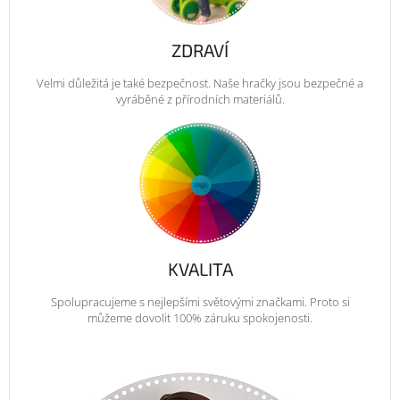
ZDRAVÍ
Velmi důležitá je také bezpečnost. Naše hračky jsou bezpečné a
vyráběné z přírodních materiálů.
KVALITA
Spolupracujeme s nejlepšími světovými značkami. Proto si
můžeme dovolit 100% záruku spokojenosti.