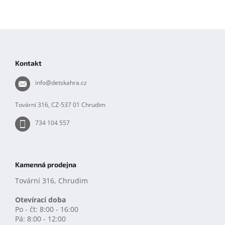
Z
á
p
Kontakt
a
t
info
@
detskahra.cz
í
Tovární 316, CZ-537 01 Chrudim
734 104 557
Kamenná prodejna
Tovární 316, Chrudim
Otevírací doba
Po - čt: 8:00 - 16:00
Pá: 8:00 - 12:00