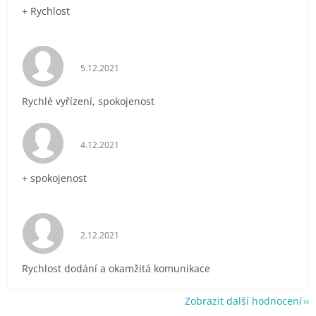
+ Rychlost
Hodnocení obchodu je 5 z 5 hvězdiček.
5.12.2021
Rychlé vyřízení, spokojenost
Hodnocení obchodu je 5 z 5 hvězdiček.
4.12.2021
+ spokojenost
Hodnocení obchodu je 5 z 5 hvězdiček.
2.12.2021
Rychlost dodání a okamžitá komunikace
Zobrazit další hodnocení