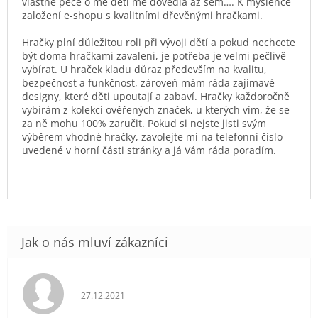
vlastně péče o mé děti mě dovedla až sem…. K myšlence
založení e-shopu s kvalitními dřevěnými hračkami.
Hračky plní důležitou roli při vývoji dětí a pokud nechcete
být doma hračkami zavaleni, je potřeba je velmi pečlivě
vybírat. U hraček kladu důraz především na kvalitu,
bezpečnost a funkčnost, zároveň mám ráda zajímavé
designy, které děti upoutají a zabaví. Hračky každoročně
vybírám z kolekcí ověřených značek, u kterých vím, že se
za ně mohu 100% zaručit. Pokud si nejste jisti svým
výběrem vhodné hračky, zavolejte mi na telefonní číslo
uvedené v horní části stránky a já Vám ráda poradím.
Hodnocení obchodu je 5 z 5 hvězdiček.
27.12.2021