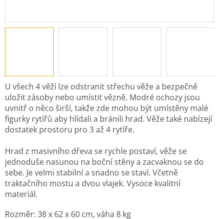
U všech 4 věží lze odstranit střechu věže a bezpečně
uložit zásoby nebo umístit vězně. Modré ochozy jsou
uvnitř o něco širší, takže zde mohou být umístěny malé
figurky rytířů aby hlídali a bránili hrad. Věže také nabízejí
dostatek prostoru pro 3 až 4 rytíře.
Hrad z masivního dřeva se rychle postaví, věže se
jednoduše nasunou na boční stěny a zacvaknou se do
sebe. Je velmi stabilní a snadno se staví. Včetně
traktačního mostu a dvou vlajek. Vysoce kvalitní
materiál.
Rozměr: 38 x 62 x 60 cm, váha 8 kg