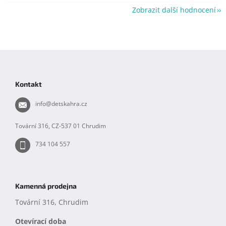
Zobrazit další hodnocení
Z
á
p
Kontakt
a
t
info
@
detskahra.cz
í
Tovární 316, CZ-537 01 Chrudim
734 104 557
Kamenná prodejna
Tovární 316, Chrudim
Otevírací doba