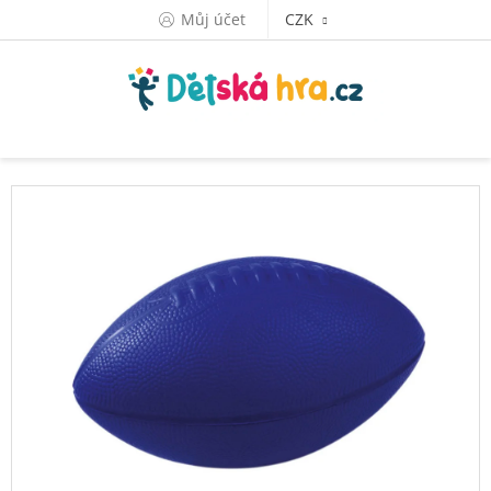
Přejít
Můj účet
CZK
na
obsah