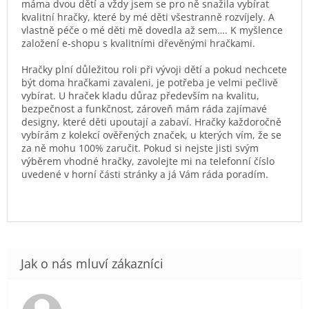
máma dvou dětí a vždy jsem se pro ně snažila vybírat
kvalitní hračky, které by mé děti všestranně rozvíjely. A
vlastně péče o mé děti mě dovedla až sem…. K myšlence
založení e-shopu s kvalitními dřevěnými hračkami.
Hračky plní důležitou roli při vývoji dětí a pokud nechcete
být doma hračkami zavaleni, je potřeba je velmi pečlivě
vybírat. U hraček kladu důraz především na kvalitu,
bezpečnost a funkčnost, zároveň mám ráda zajímavé
designy, které děti upoutají a zabaví. Hračky každoročně
vybírám z kolekcí ověřených značek, u kterých vím, že se
za ně mohu 100% zaručit. Pokud si nejste jisti svým
výběrem vhodné hračky, zavolejte mi na telefonní číslo
uvedené v horní části stránky a já Vám ráda poradím.