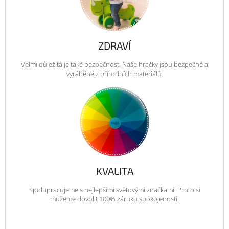
ZDRAVÍ
Velmi důležitá je také bezpečnost. Naše hračky jsou bezpečné a
vyráběné z přírodních materiálů.
KVALITA
Spolupracujeme s nejlepšími světovými značkami. Proto si
můžeme dovolit 100% záruku spokojenosti.