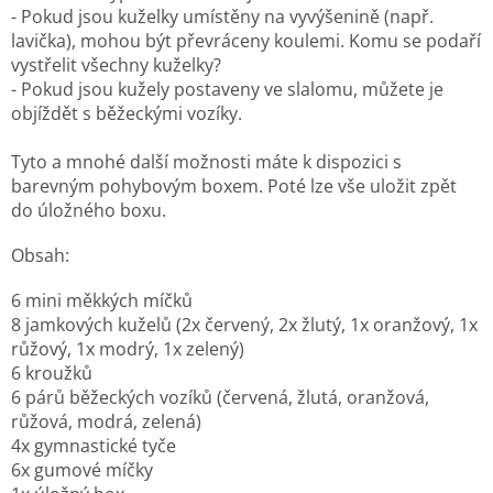
- Pokud jsou kuželky umístěny na vyvýšenině (např.
lavička), mohou být převráceny koulemi. Komu se podaří
vystřelit všechny kuželky?
- Pokud jsou kužely postaveny ve slalomu, můžete je
objíždět s běžeckými vozíky.
Tyto a mnohé další možnosti máte k dispozici s
barevným pohybovým boxem. Poté lze vše uložit zpět
do úložného boxu.
Obsah:
6 mini měkkých míčků
8 jamkových kuželů (2x červený, 2x žlutý, 1x oranžový, 1x
růžový, 1x modrý, 1x zelený)
6 kroužků
6 párů běžeckých vozíků (červená, žlutá, oranžová,
růžová, modrá, zelená)
4x gymnastické tyče
6x gumové míčky