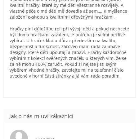
kvalitní hračky, které by mé děti všestranně rozvíjely. A
vlastně péče o mé děti mě dovedla až sem…. K myšlence
založení e-shopu s kvalitními dřevěnými hračkami.
Hračky plní důležitou roli při vývoji dětí a pokud nechcete
být doma hračkami zavaleni, je potřeba je velmi pečlivě
vybírat. U hraček kladu důraz především na kvalitu,
bezpečnost a funkčnost, zároveň mám ráda zajímavé
designy, které děti upoutají a zabaví. Hračky každoročně
vybírám z kolekcí ověřených značek, u kterých vím, že se
za ně mohu 100% zaručit. Pokud si nejste jisti svým
výběrem vhodné hračky, zavolejte mi na telefonní číslo
uvedené v horní části stránky a já Vám ráda poradím.
Hodnocení obchodu je 5 z 5 hvězdiček.