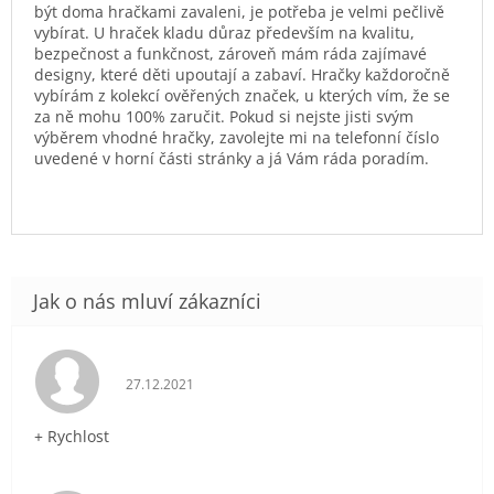
být doma hračkami zavaleni, je potřeba je velmi pečlivě
vybírat. U hraček kladu důraz především na kvalitu,
bezpečnost a funkčnost, zároveň mám ráda zajímavé
designy, které děti upoutají a zabaví. Hračky každoročně
vybírám z kolekcí ověřených značek, u kterých vím, že se
za ně mohu 100% zaručit. Pokud si nejste jisti svým
výběrem vhodné hračky, zavolejte mi na telefonní číslo
uvedené v horní části stránky a já Vám ráda poradím.
Hodnocení obchodu je 5 z 5 hvězdiček.
27.12.2021
+ Rychlost