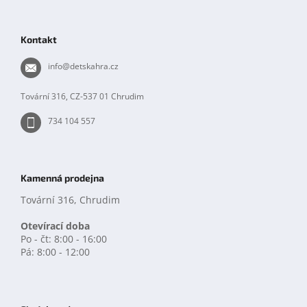
Z
á
p
Kontakt
a
t
info
@
detskahra.cz
í
Tovární 316, CZ-537 01 Chrudim
734 104 557
Kamenná prodejna
Tovární 316, Chrudim
Otevírací doba
Po - čt: 8:00 - 16:00
Pá: 8:00 - 12:00