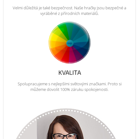
Velmi důležitá je také bezpečnost. Naše hračky jsou bezpečné a
vyráběné z přírodních materiálů.
KVALITA
Spolupracujeme s nejlepšími světovými značkami. Proto si
můžeme dovolit 100% záruku spokojenosti.