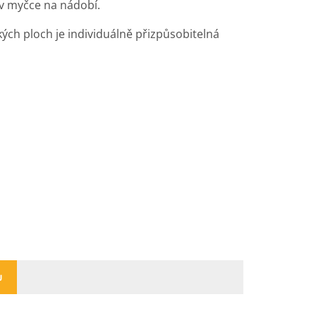
 v myčce na nádobí.
kých ploch je individuálně přizpůsobitelná
U