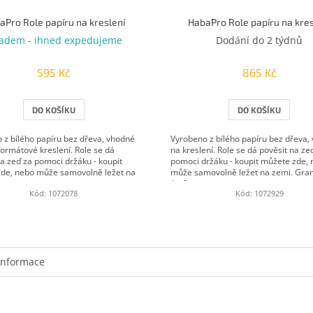
aPro Role papíru na kreslení
HabaPro Role papíru na kres
ladem - ihned expedujeme
Dodání do 2 týdnů
595 Kč
865 Kč
DO KOŠÍKU
DO KOŠÍKU
 z bílého papíru bez dřeva, vhodné
Vyrobeno z bílého papíru bez dřeva,
formátové kreslení. Role se dá
na kreslení. Role se dá pověsit na ze
na zeď za pomoci držáku - koupit
pomoci držáku - koupit můžete zde,
de, nebo může samovolně ležet na
může samovolně ležet na zemi. Gra
/ m2...
Kód:
1072078
Kód:
1072929
informace