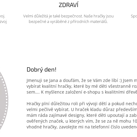
ZDRAVÍ
voj.
Velmi důležitá je také bezpečnost. Naše hračky jsou
Spo
zvoj
bezpečné a vyráběné z přírodních materiálů.
Dobrý den!
Jmenuji se Jana a doufám, že se Vám zde líbí :) Jsem 
vybírat kvalitní hračky, které by mé děti všestranně r
sem…. K myšlence založení e-shopu s kvalitními dřev
Hračky plní důležitou roli při vývoji dětí a pokud nec
velmi pečlivě vybírat. U hraček kladu důraz především
mám ráda zajímavé designy, které děti upoutají a zab
ověřených značek, u kterých vím, že se za ně mohu 10
vhodné hračky, zavolejte mi na telefonní číslo uveden