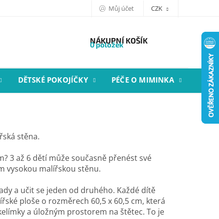
Můj účet
CZK
NÁKUPNÍ KOŠÍK
0 položek
DĚTSKÉ POKOJÍČKY
PÉČE O MIMINKA
STYL
řská stěna.
? 3 až 6 dětí může současně přenést své
m vysokou malířskou stěnu.
dy a učit se jeden od druhého. Každé dítě
lířské ploše o rozměrech 60,5 x 60,5 cm, která
kelímky a úložným prostorem na štětec. To je