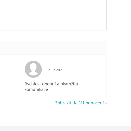
je 5 z 5 hvězdiček.
Hodnocení obchodu je 5 z 5 hvězdiček.
2.12.2021
Rychlost dodání a okamžitá
komunikace
Zobrazit další hodnocení