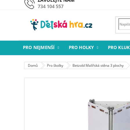
Přejít
734 104 557
na
obsah
PRO NEJMENŠÍ
PRO HOLKY
PRO KLUK
Domů
Pro školky
Betzold Malířská stěna 3 plochy