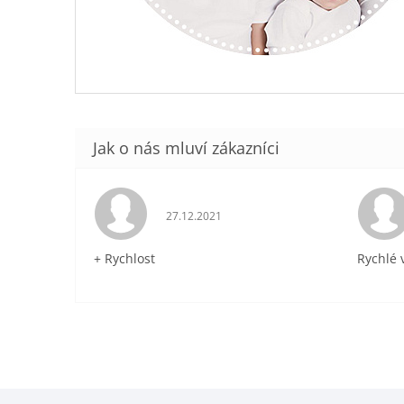
Hodnocení obchodu je 5 z 5 hvězdiček.
27.12.2021
+ Rychlost
Rychlé 
Z