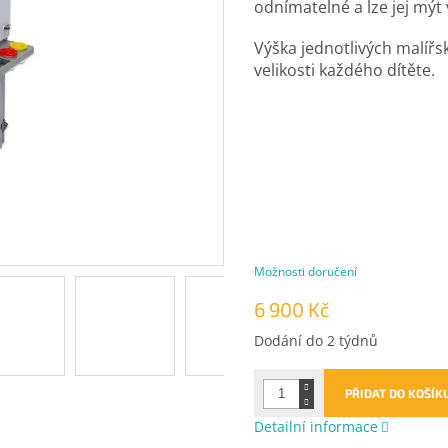
odnímatelné a lze jej mýt
Výška jednotlivých malířs
velikosti každého dítěte.
Možnosti doručení
6 900 Kč
Měrná
Dodání do 2 týdnů
cena:
PŘIDAT DO KOŠÍK
Detailní informace