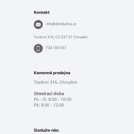
á
p
Kontakt
a
t
info
@
detskahra.cz
í
Tovární 316, CZ-537 01 Chrudim
734 104 557
Kamenná prodejna
Tovární 316, Chrudim
Otevírací doba
Po - čt: 8:00 - 16:00
Pá: 8:00 - 12:00
Sledujte nás: