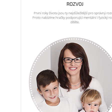
ROZVOJ
První roky života jsou ty nejdůležitější pro správný roz
Proto nabízíme hračky podporující mentální i fyzický ro
dítěte.