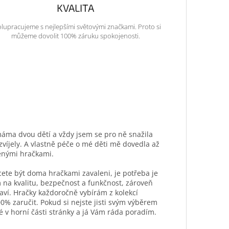
KVALITA
lupracujeme s nejlepšími světovými značkami. Proto si
můžeme dovolit 100% záruku spokojenosti.
máma dvou dětí a vždy jsem se pro ně snažila
ozvíjely. A vlastně péče o mé děti mě dovedla až
ěnými hračkami.
hcete být doma hračkami zavaleni, je potřeba je
 na kvalitu, bezpečnost a funkčnost, zároveň
aví. Hračky každoročně vybírám z kolekcí
0% zaručit. Pokud si nejste jisti svým výběrem
é v horní části stránky a já Vám ráda poradím.