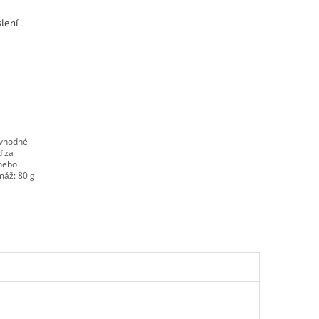
lení
 vhodné
ď za
 nebo
máž: 80 g