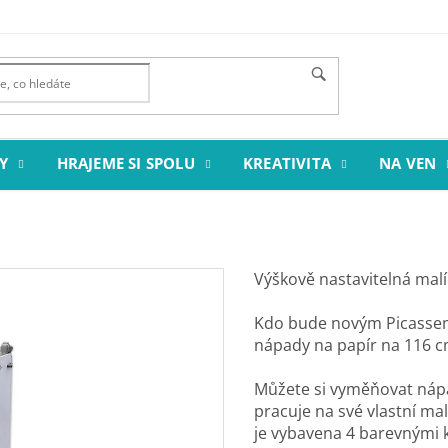
Y
HRAJEME SI SPOLU
KREATIVITA
NA VEN
Výškově nastavitelná malí
Kdo bude novým Picassem
nápady na papír na 116 c
Můžete si vyměňovat nápa
pracuje na své vlastní ma
je vybavena 4 barevnými 