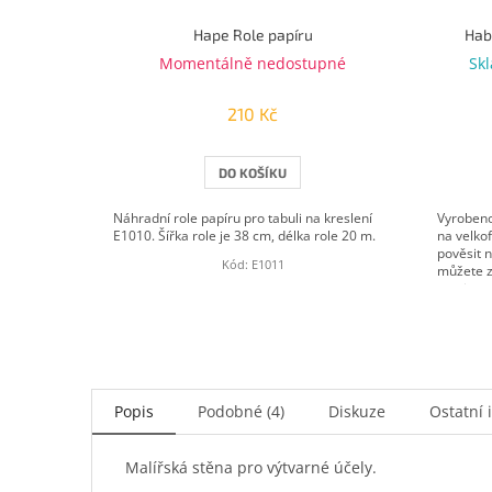
Hape Role papíru
Hab
Momentálně nedostupné
Sk
210 Kč
DO KOŠÍKU
Náhradní role papíru pro tabuli na kreslení
Vyrobeno
E1010. Šířka role je 38 cm, délka role 20 m.
na velko
pověsit 
Kód:
E1011
můžete z
zemi....
Popis
Podobné (4)
Diskuze
Ostatní 
Malířská stěna pro výtvarné účely.