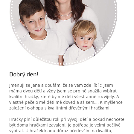
Dobrý den!
Jmenuji se Jana a doufám, že se Vám zde líbí :) Jsem
máma dvou dětí a vždy jsem se pro ně snažila vybírat
kvalitní hračky, které by mé děti všestranně rozvíjely. A
vlastně péče o mé děti mě dovedla až sem…. K myšlence
založení e-shopu s kvalitními dřevěnými hračkami.
Hračky plní důležitou roli při vývoji dětí a pokud nechcete
být doma hračkami zavaleni, je potřeba je velmi pečlivě
vybírat. U hraček kladu důraz především na kvalitu,