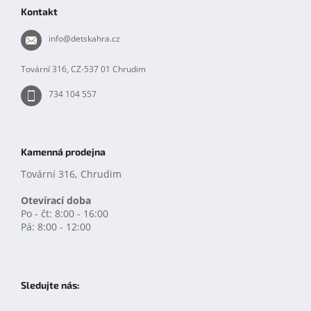
p
Kontakt
a
t
info
@
detskahra.cz
í
Tovární 316, CZ-537 01 Chrudim
734 104 557
Kamenná prodejna
Tovární 316, Chrudim
Otevírací doba
Po - čt: 8:00 - 16:00
Pá: 8:00 - 12:00
Sledujte nás: