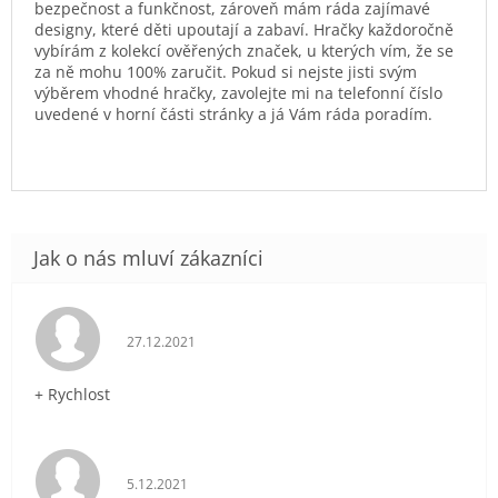
bezpečnost a funkčnost, zároveň mám ráda zajímavé
designy, které děti upoutají a zabaví. Hračky každoročně
vybírám z kolekcí ověřených značek, u kterých vím, že se
za ně mohu 100% zaručit. Pokud si nejste jisti svým
výběrem vhodné hračky, zavolejte mi na telefonní číslo
uvedené v horní části stránky a já Vám ráda poradím.
Hodnocení obchodu je 5 z 5 hvězdiček.
27.12.2021
+ Rychlost
Hodnocení obchodu je 5 z 5 hvězdiček.
5.12.2021