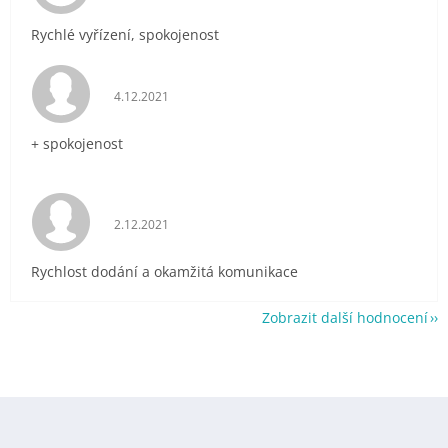
Rychlé vyřízení, spokojenost
Hodnocení obchodu je 5 z 5 hvězdiček.
4.12.2021
+ spokojenost
Hodnocení obchodu je 5 z 5 hvězdiček.
2.12.2021
Rychlost dodání a okamžitá komunikace
Zobrazit další hodnocení
Z
á