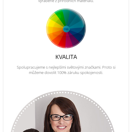
vyráběné z přírodních materiálů.
KVALITA
Spolupracujeme s nejlepšími světovými značkami. Proto si
můžeme dovolit 100% záruku spokojenosti.