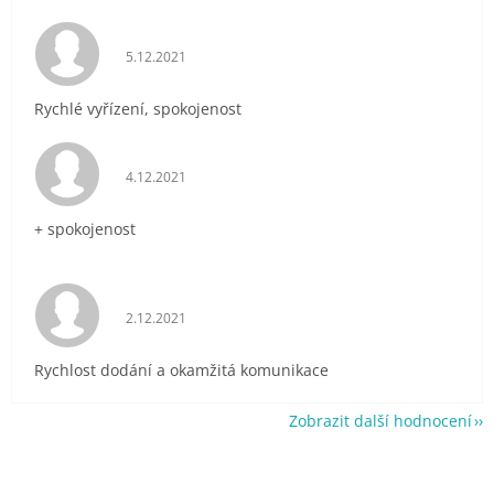
Hodnocení obchodu je 5 z 5 hvězdiček.
5.12.2021
Rychlé vyřízení, spokojenost
Hodnocení obchodu je 5 z 5 hvězdiček.
4.12.2021
+ spokojenost
Hodnocení obchodu je 5 z 5 hvězdiček.
2.12.2021
Rychlost dodání a okamžitá komunikace
Zobrazit další hodnocení