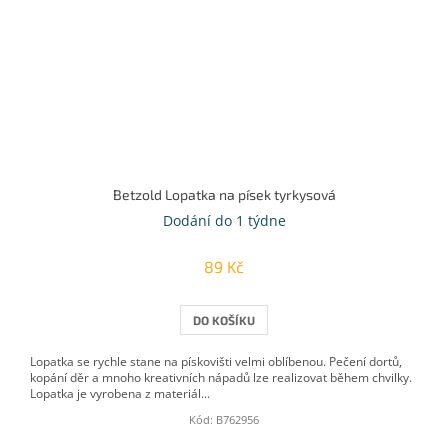
Betzold Lopatka na písek tyrkysová
Dodání do 1 týdne
89 Kč
DO KOŠÍKU
Lopatka se rychle stane na pískovišti velmi oblíbenou. Pečení dortů,
kopání děr a mnoho kreativních nápadů lze realizovat během chvilky.
Lopatka je vyrobena z materiál...
Kód:
B762956