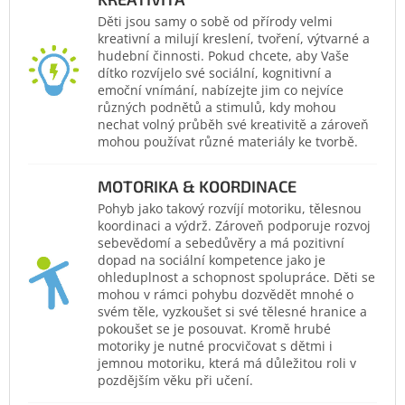
Děti jsou samy o sobě od přírody velmi
kreativní a milují kreslení, tvoření, výtvarné a
hudební činnosti. Pokud chcete, aby Vaše
dítko rozvíjelo své sociální, kognitivní a
emoční vnímání, nabízejte jim co nejvíce
různých podnětů a stimulů, kdy mohou
nechat volný průběh své kreativitě a zároveň
mohou používat různé materiály ke tvorbě.
MOTORIKA & KOORDINACE
Pohyb jako takový rozvíjí motoriku, tělesnou
koordinaci a výdrž. Zároveň podporuje rozvoj
sebevědomí a sebedůvěry a má pozitivní
dopad na sociální kompetence jako je
ohleduplnost a schopnost spolupráce. Děti se
mohou v rámci pohybu dozvědět mnohé o
svém těle, vyzkoušet si své tělesné hranice a
pokoušet se je posouvat. Kromě hrubé
motoriky je nutné procvičovat s dětmi i
jemnou motoriku, která má důležitou roli v
pozdějším věku při učení.