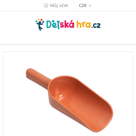
Přejít
Můj účet
CZK
na
obsah