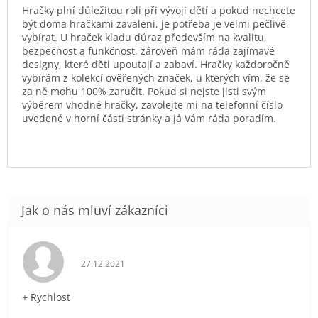
Hračky plní důležitou roli při vývoji dětí a pokud nechcete
být doma hračkami zavaleni, je potřeba je velmi pečlivě
vybírat. U hraček kladu důraz především na kvalitu,
bezpečnost a funkčnost, zároveň mám ráda zajímavé
designy, které děti upoutají a zabaví. Hračky každoročně
vybírám z kolekcí ověřených značek, u kterých vím, že se
za ně mohu 100% zaručit. Pokud si nejste jisti svým
výběrem vhodné hračky, zavolejte mi na telefonní číslo
uvedené v horní části stránky a já Vám ráda poradím.
Hodnocení obchodu je 5 z 5 hvězdiček.
27.12.2021
+ Rychlost