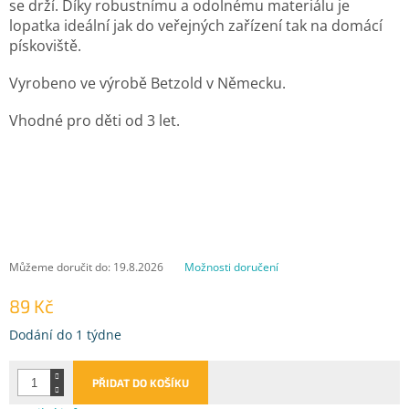
se drží. Díky robustnímu a odolnému materiálu je
lopatka ideální jak do veřejných zařízení tak na domácí
pískoviště.
Vyrobeno ve výrobě Betzold v Německu.
Vhodné pro děti od 3 let.
Můžeme doručit do:
19.8.2026
Možnosti doručení
89 Kč
Měrná
Dodání do 1 týdne
cena:
PŘIDAT DO KOŠÍKU