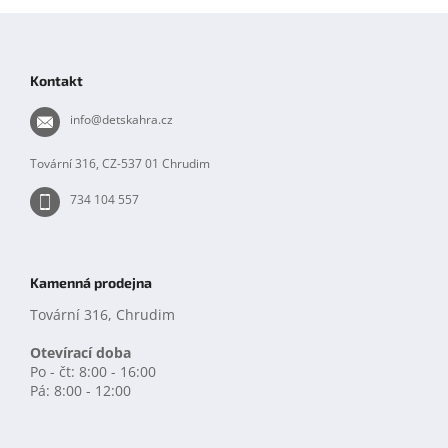
Z
á
p
Kontakt
a
t
info
@
detskahra.cz
í
Tovární 316, CZ-537 01 Chrudim
734 104 557
Kamenná prodejna
Tovární 316, Chrudim
Otevírací doba
Po - čt: 8:00 - 16:00
Pá: 8:00 - 12:00