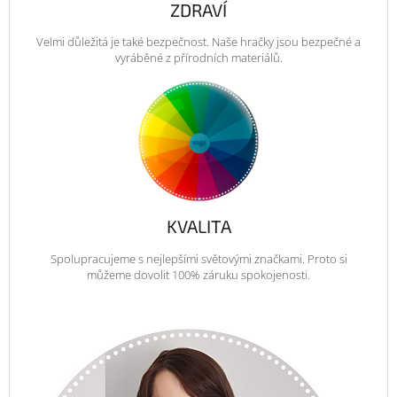
ZDRAVÍ
Velmi důležitá je také bezpečnost. Naše hračky jsou bezpečné a
vyráběné z přírodních materiálů.
KVALITA
Spolupracujeme s nejlepšími světovými značkami. Proto si
můžeme dovolit 100% záruku spokojenosti.