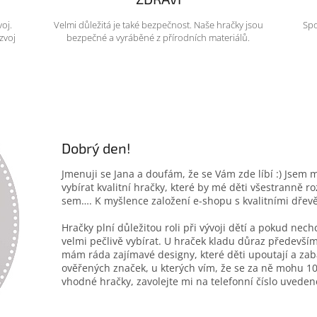
voj.
Velmi důležitá je také bezpečnost. Naše hračky jsou
Spo
zvoj
bezpečné a vyráběné z přírodních materiálů.
Dobrý den!
Jmenuji se Jana a doufám, že se Vám zde líbí :) Jsem 
vybírat kvalitní hračky, které by mé děti všestranně r
sem…. K myšlence založení e-shopu s kvalitními dřev
Hračky plní důležitou roli při vývoji dětí a pokud nec
velmi pečlivě vybírat. U hraček kladu důraz především
mám ráda zajímavé designy, které děti upoutají a zab
ověřených značek, u kterých vím, že se za ně mohu 10
vhodné hračky, zavolejte mi na telefonní číslo uveden