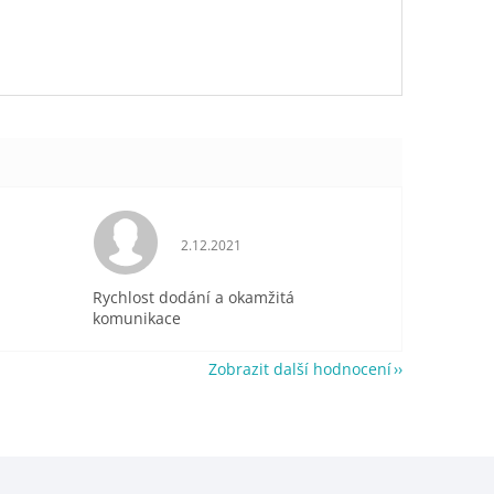
je 5 z 5 hvězdiček.
Hodnocení obchodu je 5 z 5 hvězdiček.
2.12.2021
Rychlost dodání a okamžitá
komunikace
Zobrazit další hodnocení