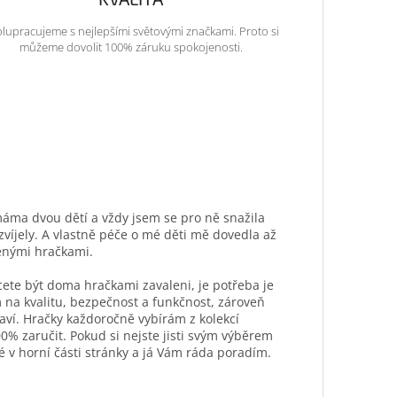
lupracujeme s nejlepšími světovými značkami. Proto si
můžeme dovolit 100% záruku spokojenosti.
máma dvou dětí a vždy jsem se pro ně snažila
ozvíjely. A vlastně péče o mé děti mě dovedla až
ěnými hračkami.
hcete být doma hračkami zavaleni, je potřeba je
 na kvalitu, bezpečnost a funkčnost, zároveň
aví. Hračky každoročně vybírám z kolekcí
0% zaručit. Pokud si nejste jisti svým výběrem
é v horní části stránky a já Vám ráda poradím.