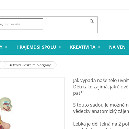
Y
HRAJEME SI SPOLU
KREATIVITA
NA VEN
Betzold Lidské tělo orgány
Jak vypadá naše tělo uvnit
Děti také zajímá, jak člov
patří.
S touto sadou Je možné n
vědecky anatomický záje
Lebka je dělitelná na 2 p