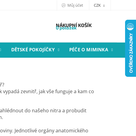
Můj účet
CZK
NÁKUPNÍ KOŠÍK
0 položek
DĚTSKÉ POKOJÍČKY
PÉČE O MIMINKA
STYL
ř?
ěk vypadá zevnitř, jak vše funguje a kam co
ahlédnout do našeho nitra a probudit
m.
oloviny. Jednotlivé orgány anatomického