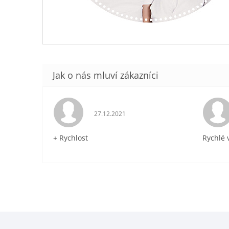
Hodnocení obchodu je 5 z 5 hvězdiček.
27.12.2021
+ Rychlost
Rychlé 
Z
á