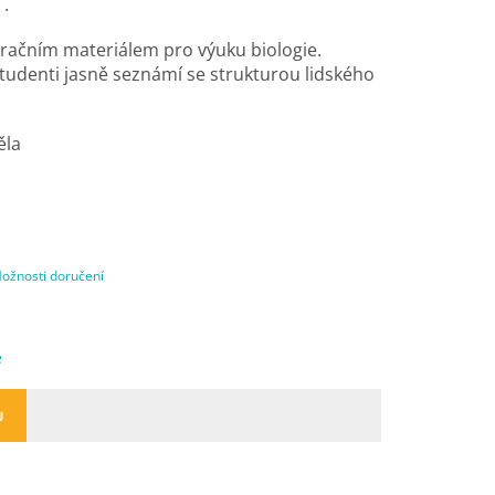
 .
račním materiálem pro výuku biologie.
tudenti jasně seznámí se strukturou lidského
ěla
ožnosti doručení
e
U