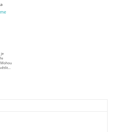
la
eme
 je
tře
. Mohou
tlit...