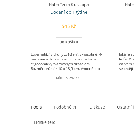
Haba Terra Kids Lupa
Haba
Dodání do 1 týdne
545 Kč
DO KOŠÍKU
Lupa nabízí 3 druhy zvětšení: 3-násobné, 4-
Jaká je s
násobné a 2-násobné. Lupa je opatřena
listů? M
ergonomicky tvarovaným držadlem.
dárkem p
Rozměr:průměr 10 x 18,5 cm. Vhodné pro
se chtějí
děti starší 3 let.
Kód:
1303529001
Popis
Podobné (4)
Diskuze
Ostatní 
Lidské tělo.