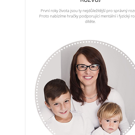
První roky života jsou ty nejdůležitější pro správný roz
Proto nabízíme hračky podporující mentální i fyzický ro
dítěte.