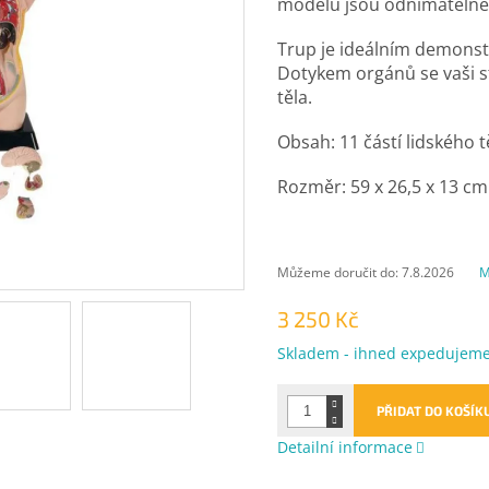
modelu jsou odnímatelné
Trup je ideálním demonst
Dotykem orgánů se vaši s
těla.
Obsah: 11 částí lidského t
Rozměr: 59 x 26,5 x 13 cm
Můžeme doručit do:
7.8.2026
M
3 250 Kč
Měrná
Skladem - ihned expedujem
cena:
PŘIDAT DO KOŠÍK
Detailní informace