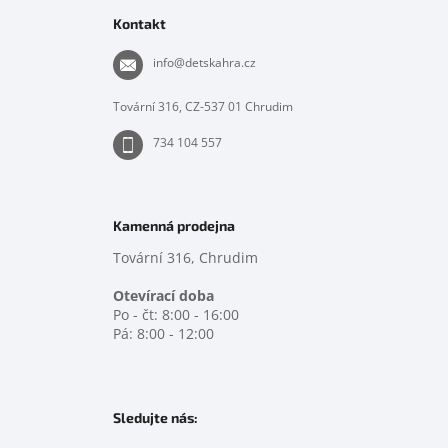
p
Kontakt
a
t
info
@
detskahra.cz
í
Tovární 316, CZ-537 01 Chrudim
734 104 557
Kamenná prodejna
Tovární 316, Chrudim
Otevírací doba
Po - čt: 8:00 - 16:00
Pá: 8:00 - 12:00
Sledujte nás: