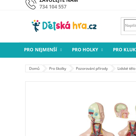
Přejít
734 104 557
na
obsah
PRO NEJMENŠÍ
PRO HOLKY
PRO KLUK
Domů
Pro školky
Pozorování přírody
Lidské tělo