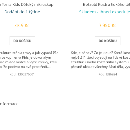
 Terra Kids Dětský mikroskop
Betzold Kostra lidkého tě
Dodání do 1 týdne
Skladem - ihned expeduj
449 Kč
7 950 Kč
DO KOŠÍKU
DO KOŠÍKU
truktura stébla trávy a jak vypadá žíla
Kde je pánev? Co je kloub? Která kost
ikroskop Terra Kids je dokonalým
největší? žáci objevují na lidské kos
ro mladé vědce a výzkumníky, kteří
strukturu svého kosterního systému
 blíže podívat na své prostředí....
přesně ukázat všechny části těla, vysvě
Kód:
1305376001
Kód:
B86924
informace