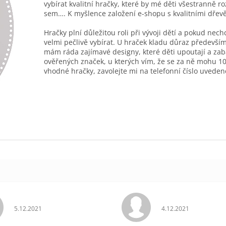
vybírat kvalitní hračky, které by mé děti všestranně r
sem…. K myšlence založení e-shopu s kvalitními dřev
Hračky plní důležitou roli při vývoji dětí a pokud nec
velmi pečlivě vybírat. U hraček kladu důraz především
mám ráda zajímavé designy, které děti upoutají a zab
ověřených značek, u kterých vím, že se za ně mohu 10
vhodné hračky, zavolejte mi na telefonní číslo uveden
Hodnocení obchodu je 5 z 5 hvězdiček.
Hodnocení obchodu 
5.12.2021
4.12.2021