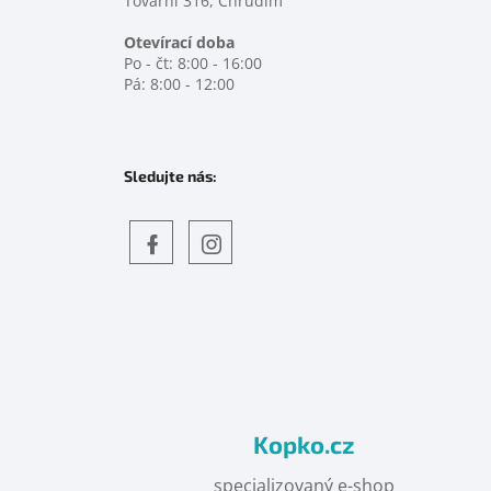
Tovární 316, Chrudim
Otevírací doba
Po - čt: 8:00 - 16:00
Pá: 8:00 - 12:00
Sledujte nás:
Objevte
detskahra.cz
nás
na
facebooku
Kopko.cz
specializovaný e-shop