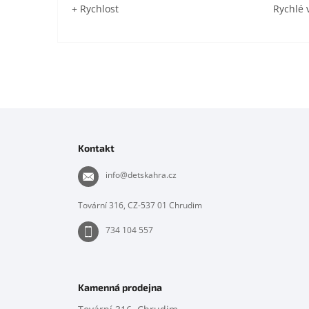
+ Rychlost
Rychlé 
Z
á
p
Kontakt
a
t
info
@
detskahra.cz
í
Tovární 316, CZ-537 01 Chrudim
734 104 557
Kamenná prodejna