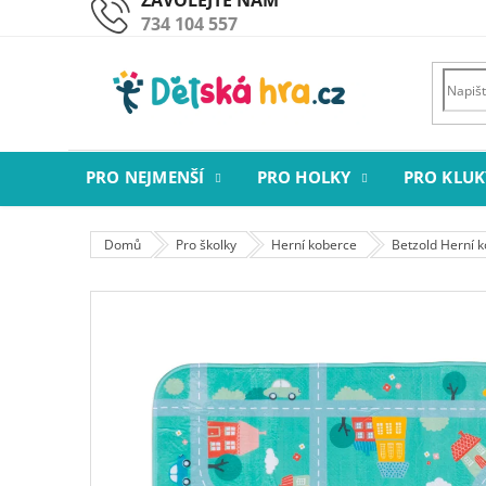
Přejít
734 104 557
na
obsah
PRO NEJMENŠÍ
PRO HOLKY
PRO KLUK
Domů
Pro školky
Herní koberce
Betzold Herní 