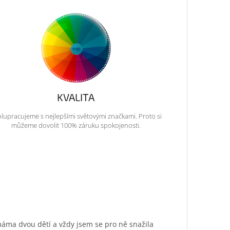
KVALITA
lupracujeme s nejlepšími světovými značkami. Proto si
můžeme dovolit 100% záruku spokojenosti.
máma dvou dětí a vždy jsem se pro ně snažila