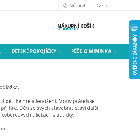
Můj účet
CZK
NÁKUPNÍ KOŠÍK
0 položek
DĚTSKÉ POKOJÍČKY
PÉČE O MIMINKA
STYL
odložka.
í děti ke hře a lenošení. Motiv přátelské
při hře. Děti ze svých stavebnic staví další
 kobercových uličkách s autíčky.
 cm