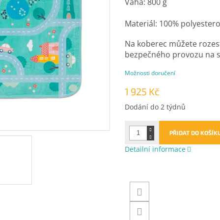
Váha: 800 g
Materiál: 100% polyester
Na koberec můžete rozes
bezpečného provozu na si
Možnosti doručení
1 925 Kč
Měrná
Dodání do 2 týdnů
cena:
PŘIDAT DO KOŠÍK
Detailní informace