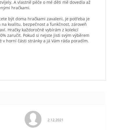
ozvíjely. A vlastně péče o mé děti mě dovedla až
ěnými hračkami.
hcete být doma hračkami zavaleni, je potřeba je
 na kvalitu, bezpečnost a funkčnost, zároveň
aví. Hračky každoročně vybírám z kolekcí
0% zaručit. Pokud si nejste jisti svým výběrem
é v horní části stránky a já Vám ráda poradím.
je 5 z 5 hvězdiček.
Hodnocení obchodu je 5 z 5 hvězdiček.
2.12.2021