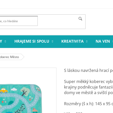
Y
HRAJEME SI SPOLU
KREATIVITA
NA VEN
koberec Město
S láskou navržená hrací p
Super měkký koberec vybíz
krajiny podněcuje fantazii 
domy ve městě a sviští po
Rozměry (š x h): 145 x 95