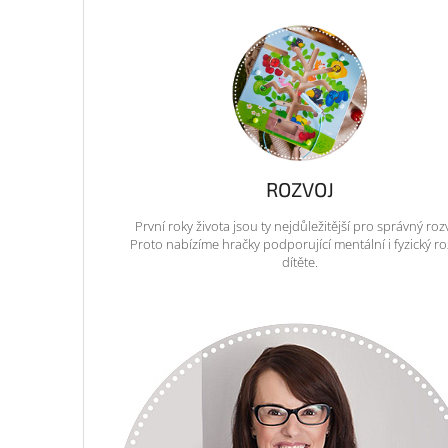
ROZVOJ
První roky života jsou ty nejdůležitější pro správný roz
Proto nabízíme hračky podporující mentální i fyzický ro
dítěte.