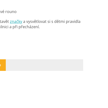
ové rouno
tavět
značky
a vysvětlovat si s dětmi pravidla
lnici a při přecházení.
U