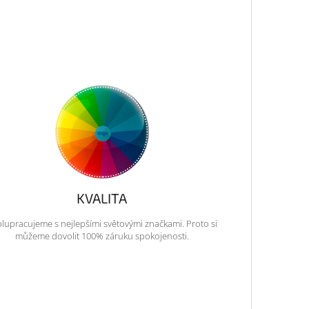
KVALITA
lupracujeme s nejlepšími světovými značkami. Proto si
můžeme dovolit 100% záruku spokojenosti.