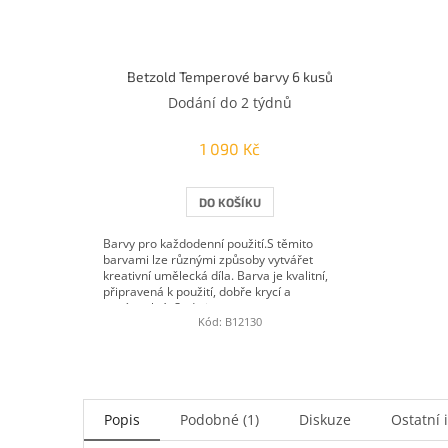
Betzold Temperové barvy 6 kusů
Dodání do 2 týdnů
1 090 Kč
DO KOŠÍKU
Barvy pro každodenní použití.S těmito
barvami lze různými způsoby vytvářet
kreativní umělecká díla. Barva je kvalitní,
připravená k použití, dobře krycí a
roztíratelná. Sada je...
Kód:
B12130
Popis
Podobné (1)
Diskuze
Ostatní 