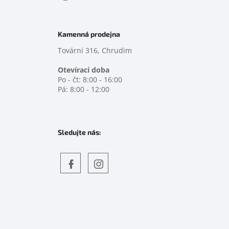
Kamenná prodejna
Tovární 316, Chrudim
Otevírací doba
Po - čt: 8:00 - 16:00
Pá: 8:00 - 12:00
Sledujte nás:
Objevte
detskahra.cz
nás
na
facebooku