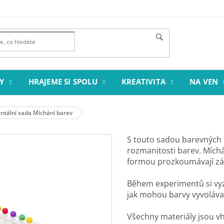
Y
HRAJEME SI SPOLU
KREATIVITA
NA VEN
ntální sada Míchání barev
S touto sadou barevných
rozmanitosti barev. Mích
formou prozkoumávají zák
Během experimentů si vyzko
jak mohou barvy vyvolávat
Všechny materiály jsou vh