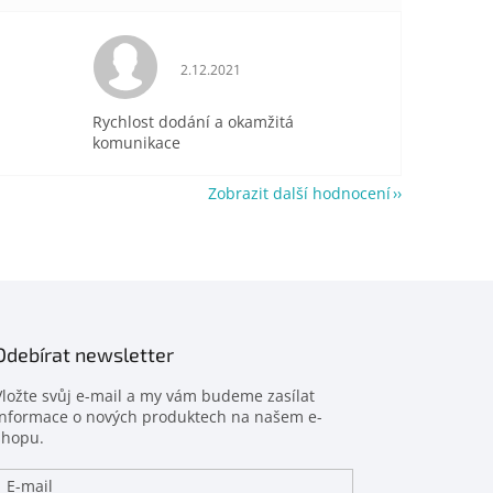
je 5 z 5 hvězdiček.
Hodnocení obchodu je 5 z 5 hvězdiček.
2.12.2021
Rychlost dodání a okamžitá
komunikace
Zobrazit další hodnocení
Odebírat newsletter
Vložte svůj e-mail a my vám budeme zasílat
informace o nových produktech na našem e-
shopu.
E-mail