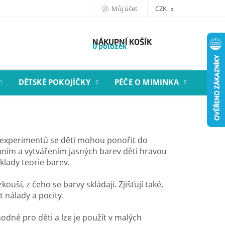
Můj účet
CZK
NÁKUPNÍ KOŠÍK
0 položek
DĚTSKÉ POKOJÍČKY
PÉČE O MIMINKA
STYL
 experimentů se děti mohou ponořit do
áním a vytvářením jasných barev děti hravou
lady teorie barev.
uší, z čeho se barvy skládají. Zjišťují také,
 nálady a pocity.
odné pro děti a lze je použít v malých