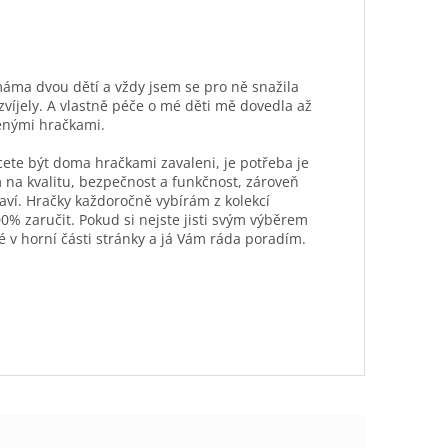
máma dvou dětí a vždy jsem se pro ně snažila
ozvíjely. A vlastně péče o mé děti mě dovedla až
ěnými hračkami.
hcete být doma hračkami zavaleni, je potřeba je
 na kvalitu, bezpečnost a funkčnost, zároveň
aví. Hračky každoročně vybírám z kolekcí
0% zaručit. Pokud si nejste jisti svým výběrem
é v horní části stránky a já Vám ráda poradím.