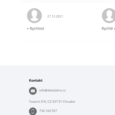
Hodnocení obchodu je 5 z 5 hvězdiček.
27.12.2021
+ Rychlost
Rychlé 
Z
á
p
Kontakt
a
t
info
@
detskahra.cz
í
Tovární 316, CZ-537 01 Chrudim
734 104 557