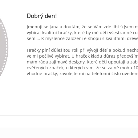
Dobrý den!
Jmenuji se Jana a doufám, že se Vám zde líbí :) Jsem 
vybírat kvalitní hračky, které by mé děti všestranně r
sem…. K myšlence založení e-shopu s kvalitními dřev
Hračky plní důležitou roli při vývoji dětí a pokud nec
velmi pečlivě vybírat. U hraček kladu důraz především
mám ráda zajímavé designy, které děti upoutají a zab
ověřených značek, u kterých vím, že se za ně mohu 10
vhodné hračky, zavolejte mi na telefonní číslo uveden