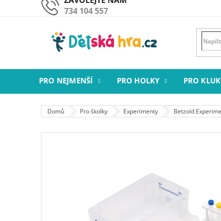
Přejít
734 104 557
na
obsah
PRO NEJMENŠÍ
PRO HOLKY
PRO KLUK
Domů
Pro školky
Experimenty
Betzold Experime