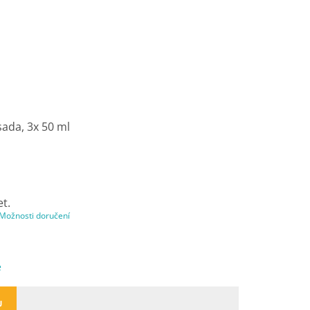
sada, 3x 50 ml
et.
Možnosti doručení
e
U