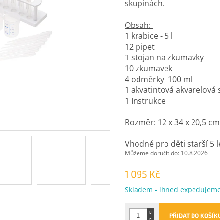
skupinách.
Obsah:
1 krabice - 5 l
12 pipet
1 stojan na zkumavky
10 zkumavek
4 odměrky, 100 ml
1 akvatintová akvarelová 
1 Instrukce
Rozměr:
12 x 34 x 20,5 cm
Vhodné pro děti starší 5 l
Můžeme doručit do:
10.8.2026
1 095 Kč
Měrná
Skladem - ihned expedujem
cena:
PŘIDAT DO KOŠÍK