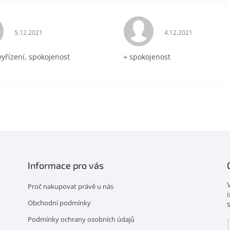
Hodnocení obchodu je 5 z 5 hvězdiček.
Hodnocení obchodu 
5.12.2021
4.12.2021
vyřízení, spokojenost
+ spokojenost
Informace pro vás
Proč nakupovat právě u nás
Obchodní podmínky
Podmínky ochrany osobních údajů