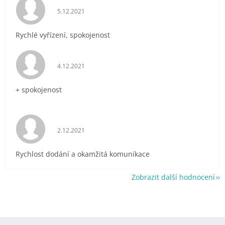
Hodnocení obchodu je 5 z 5 hvězdiček.
5.12.2021
Rychlé vyřízení, spokojenost
Hodnocení obchodu je 5 z 5 hvězdiček.
4.12.2021
+ spokojenost
Hodnocení obchodu je 5 z 5 hvězdiček.
2.12.2021
Rychlost dodání a okamžitá komunikace
Zobrazit další hodnocení
Z