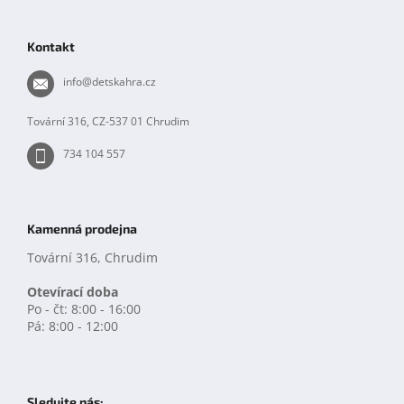
á
p
Kontakt
a
t
info
@
detskahra.cz
í
Tovární 316, CZ-537 01 Chrudim
734 104 557
Kamenná prodejna
Tovární 316, Chrudim
Otevírací doba
Po - čt: 8:00 - 16:00
Pá: 8:00 - 12:00
Sledujte nás: