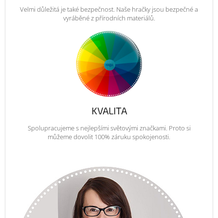
Velmi důležitá je také bezpečnost. Naše hračky jsou bezpečné a
vyráběné z přírodních materiálů.
KVALITA
Spolupracujeme s nejlepšími světovými značkami. Proto si
můžeme dovolit 100% záruku spokojenosti.