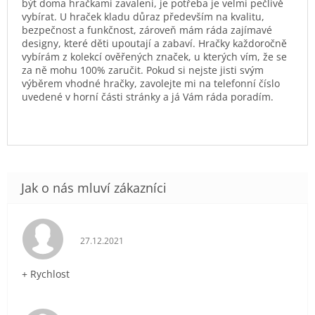
být doma hračkami zavaleni, je potřeba je velmi pečlivě
vybírat. U hraček kladu důraz především na kvalitu,
bezpečnost a funkčnost, zároveň mám ráda zajímavé
designy, které děti upoutají a zabaví. Hračky každoročně
vybírám z kolekcí ověřených značek, u kterých vím, že se
za ně mohu 100% zaručit. Pokud si nejste jisti svým
výběrem vhodné hračky, zavolejte mi na telefonní číslo
uvedené v horní části stránky a já Vám ráda poradím.
Hodnocení obchodu je 5 z 5 hvězdiček.
27.12.2021
+ Rychlost