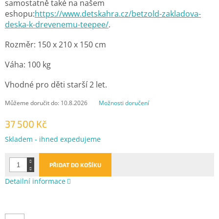
samostatně také na našem
eshopu:
https://www.detskahra.cz/betzold-zakladova-
deska-k-drevenemu-teepee/
.
Rozměr: 150 x 210 x 150 cm
Váha: 100 kg
Vhodné pro děti starší 2 let.
Můžeme doručit do:
10.8.2026
Možnosti doručení
37 500 Kč
Měrná
Skladem - ihned expedujeme
cena:
PŘIDAT DO KOŠÍKU
Detailní informace