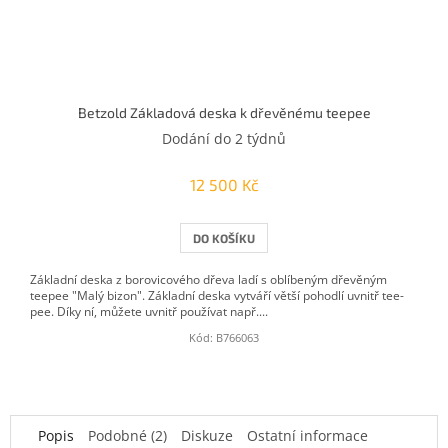
Betzold Základová deska k dřevěnému teepee
Dodání do 2 týdnů
12 500 Kč
DO KOŠÍKU
Základní deska z borovicového dřeva ladí s oblíbeným dřevěným
teepee "Malý bizon". Základní deska vytváří větší pohodlí uvnitř tee-
pee. Díky ní, můžete uvnitř používat např....
Kód:
B766063
Popis
Podobné (2)
Diskuze
Ostatní informace