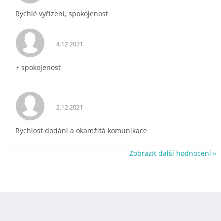
Rychlé vyřízení, spokojenost
Hodnocení obchodu je 5 z 5 hvězdiček.
4.12.2021
+ spokojenost
Hodnocení obchodu je 5 z 5 hvězdiček.
2.12.2021
Rychlost dodání a okamžitá komunikace
Zobrazit další hodnocení
Z
á
p