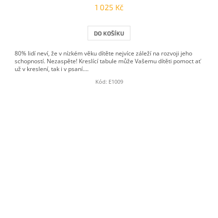
1 025 Kč
DO KOŠÍKU
80% lidí neví, že v nízkém věku dítěte nejvíce záleží na rozvoji jeho
schopností. Nezaspěte! Kreslící tabule může Vašemu dítěti pomoct ať
už v kreslení, tak i v psaní....
Kód:
E1009