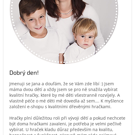
Dobrý den!
Jmenuji se Jana a doufám, že se Vám zde líbí :) Jsem
máma dvou dětí a vždy jsem se pro ně snažila vybírat
kvalitní hračky, které by mé děti všestranně rozvíjely. A
vlastně péče o mé děti mě dovedla až sem…. K myšlence
založení e-shopu s kvalitními dřevěnými hračkami.
Hračky plní důležitou roli při vývoji dětí a pokud nechcete
být doma hračkami zavaleni, je potřeba je velmi pečlivě
vybírat. U hraček kladu důraz především na kvalitu,