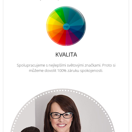
KVALITA
Spolupracujeme s nejlepšími světovými značkami. Proto si
můžeme dovolit 100% záruku spokojenosti.