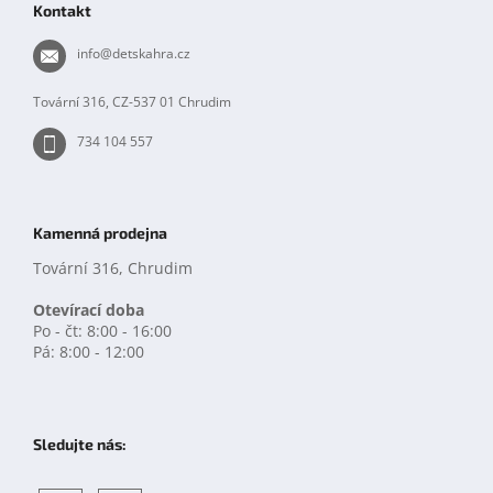
Kontakt
a
t
info
@
detskahra.cz
í
Tovární 316, CZ-537 01 Chrudim
734 104 557
Kamenná prodejna
Tovární 316, Chrudim
Otevírací doba
Po - čt: 8:00 - 16:00
Pá: 8:00 - 12:00
Sledujte nás: