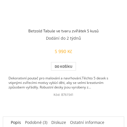
Betzold Tabule ve tvaru zvířátek 5 kusů
Dodání do 2 týdnů
5 990 Kč
DO KOŠÍKU
Dekorativní poutač pro malování a navrhování.Těchto 5 desek s
vtipnými zvířecími motivy vybízí děti, aby se velmi kreativním
způsobem vyřádily. Robustní desky jsou vyrobeny z...
Kód:
B761541
Popis
Podobné (3)
Diskuze
Ostatní informace