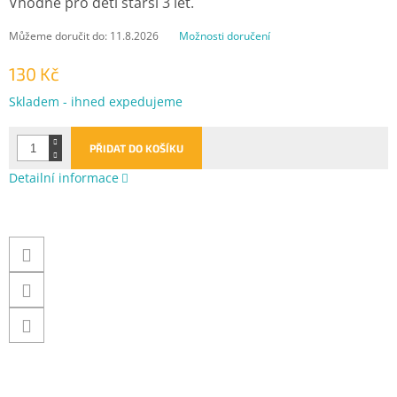
Vhodné pro děti starší 3 let.
Můžeme doručit do:
11.8.2026
Možnosti doručení
130 Kč
Měrná
Skladem - ihned expedujeme
cena:
PŘIDAT DO KOŠÍKU
Detailní informace