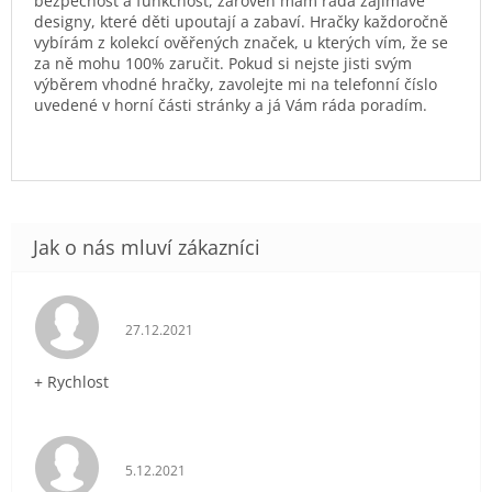
bezpečnost a funkčnost, zároveň mám ráda zajímavé
designy, které děti upoutají a zabaví. Hračky každoročně
vybírám z kolekcí ověřených značek, u kterých vím, že se
za ně mohu 100% zaručit. Pokud si nejste jisti svým
výběrem vhodné hračky, zavolejte mi na telefonní číslo
uvedené v horní části stránky a já Vám ráda poradím.
Hodnocení obchodu je 5 z 5 hvězdiček.
27.12.2021
+ Rychlost
Hodnocení obchodu je 5 z 5 hvězdiček.
5.12.2021