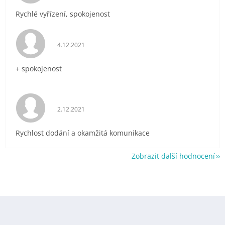
Rychlé vyřízení, spokojenost
Hodnocení obchodu je 5 z 5 hvězdiček.
4.12.2021
+ spokojenost
Hodnocení obchodu je 5 z 5 hvězdiček.
2.12.2021
Rychlost dodání a okamžitá komunikace
Zobrazit další hodnocení
Z
á
p