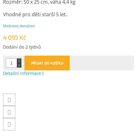
Rozměr: 50 x 25 cm, váha 4,4 kg
Vhodné pro děti starší 5 let.
Možnosti doručení
4 095 Kč
Měrná
Dodání do 2 týdnů
cena:
PŘIDAT DO KOŠÍKU
Detailní informace