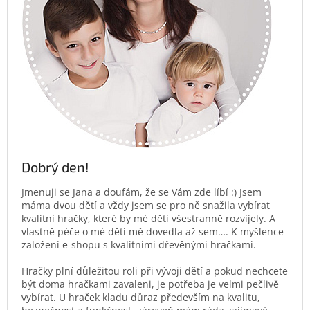
Dobrý den!
Jmenuji se Jana a doufám, že se Vám zde líbí :) Jsem
máma dvou dětí a vždy jsem se pro ně snažila vybírat
kvalitní hračky, které by mé děti všestranně rozvíjely. A
vlastně péče o mé děti mě dovedla až sem…. K myšlence
založení e-shopu s kvalitními dřevěnými hračkami.
Hračky plní důležitou roli při vývoji dětí a pokud nechcete
být doma hračkami zavaleni, je potřeba je velmi pečlivě
vybírat. U hraček kladu důraz především na kvalitu,