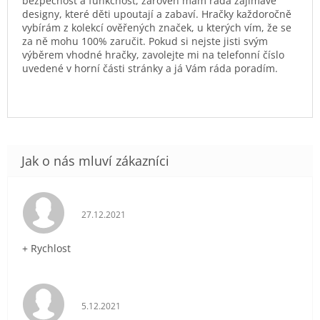
bezpečnost a funkčnost, zároveň mám ráda zajímavé
designy, které děti upoutají a zabaví. Hračky každoročně
vybírám z kolekcí ověřených značek, u kterých vím, že se
za ně mohu 100% zaručit. Pokud si nejste jisti svým
výběrem vhodné hračky, zavolejte mi na telefonní číslo
uvedené v horní části stránky a já Vám ráda poradím.
Hodnocení obchodu je 5 z 5 hvězdiček.
27.12.2021
+ Rychlost
Hodnocení obchodu je 5 z 5 hvězdiček.
5.12.2021