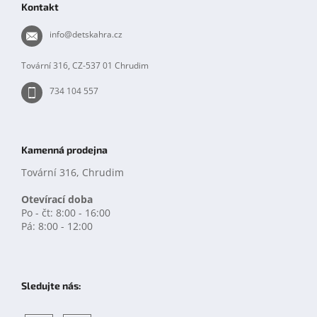
Kontakt
a
t
info
@
detskahra.cz
í
Tovární 316, CZ-537 01 Chrudim
734 104 557
Kamenná prodejna
Tovární 316, Chrudim
Otevírací doba
Po - čt: 8:00 - 16:00
Pá: 8:00 - 12:00
Sledujte nás: