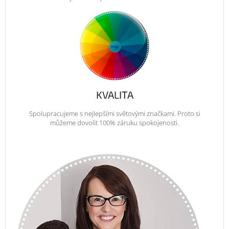
KVALITA
Spolupracujeme s nejlepšími světovými značkami. Proto si
můžeme dovolit 100% záruku spokojenosti.