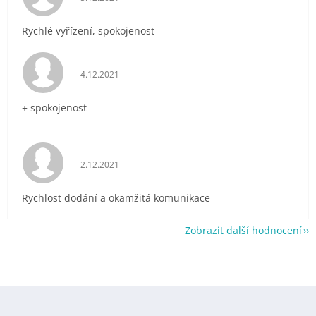
Rychlé vyřízení, spokojenost
Hodnocení obchodu je 5 z 5 hvězdiček.
4.12.2021
+ spokojenost
Hodnocení obchodu je 5 z 5 hvězdiček.
2.12.2021
Rychlost dodání a okamžitá komunikace
Zobrazit další hodnocení
Z
á