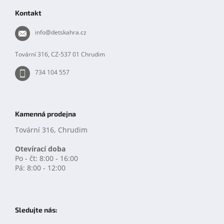
p
Kontakt
a
t
info
@
detskahra.cz
í
Tovární 316, CZ-537 01 Chrudim
734 104 557
Kamenná prodejna
Tovární 316, Chrudim
Otevírací doba
Po - čt: 8:00 - 16:00
Pá: 8:00 - 12:00
Sledujte nás: