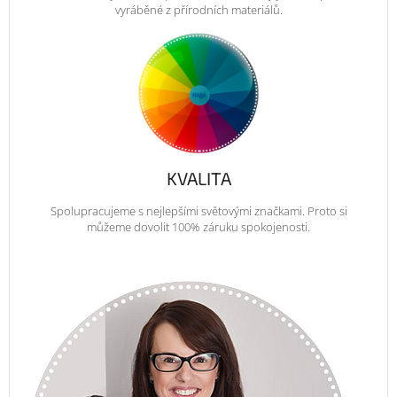
vyráběné z přírodních materiálů.
KVALITA
Spolupracujeme s nejlepšími světovými značkami. Proto si
můžeme dovolit 100% záruku spokojenosti.