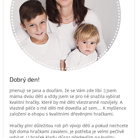
Dobrý den!
Jmenuji se Jana a doufám, že se Vám zde líbí :) Jsem
máma dvou dětí a vždy jsem se pro ně snažila vybírat
kvalitní hračky, které by mé děti všestranně rozvíjely. A
vlastně péče o mé děti mě dovedla až sem…. K myšlence
založení e-shopu s kvalitními dřevěnými hračkami.
Hračky plní důležitou roli při vývoji dětí a pokud nechcete
být doma hračkami zavaleni, je potřeba je velmi pečlivě
vybírat. U hraček kladu důraz především na kvalitu,