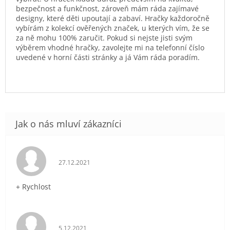
bezpečnost a funkčnost, zároveň mám ráda zajímavé
designy, které děti upoutají a zabaví. Hračky každoročně
vybírám z kolekcí ověřených značek, u kterých vím, že se
za ně mohu 100% zaručit. Pokud si nejste jisti svým
výběrem vhodné hračky, zavolejte mi na telefonní číslo
uvedené v horní části stránky a já Vám ráda poradím.
Hodnocení obchodu je 5 z 5 hvězdiček.
27.12.2021
+ Rychlost
Hodnocení obchodu je 5 z 5 hvězdiček.
5.12.2021