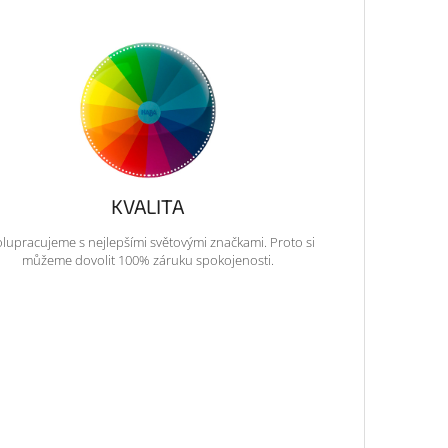
KVALITA
lupracujeme s nejlepšími světovými značkami. Proto si
můžeme dovolit 100% záruku spokojenosti.