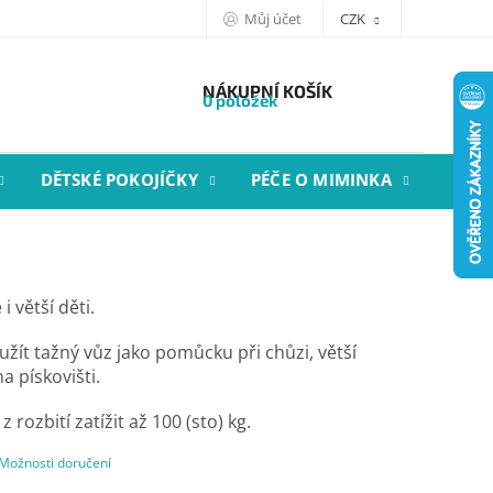
Můj účet
CZK
NÁKUPNÍ KOŠÍK
0 položek
DĚTSKÉ POKOJÍČKY
PÉČE O MIMINKA
STYL
 větší děti.
žít tažný vůz jako pomůcku při chůzi, větší
a pískovišti.
 rozbití zatížit až 100 (sto) kg.
Možnosti doručení