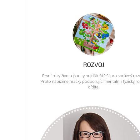
ROZVOJ
První roky života jsou ty nejdůležitější pro správný roz
Proto nabízíme hračky podporující mentální i fyzický ro
dítěte.