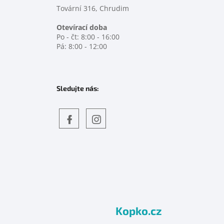
Tovární 316, Chrudim
Otevírací doba
Po - čt: 8:00 - 16:00
Pá: 8:00 - 12:00
Sledujte nás:
Objevte
detskahra.cz
nás
na
facebooku
Kopko.cz