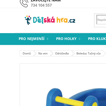
Přejít
734 104 557
na
obsah
PRO NEJMENŠÍ
PRO HOLKY
PRO KLUK
Domů
Na ven
Odrážedla
Beleduc Tažný vůz