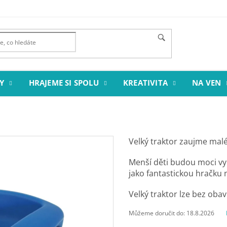
Y
HRAJEME SI SPOLU
KREATIVITA
NA VEN
Velký traktor zaujme malé i
Menší děti budou moci vyu
jako fantastickou hračku n
Velký traktor lze bez obav z
Můžeme doručit do:
18.8.2026