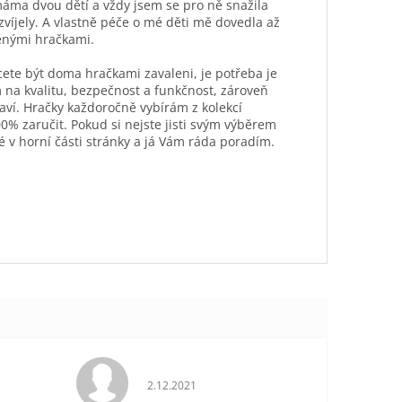
máma dvou dětí a vždy jsem se pro ně snažila
ozvíjely. A vlastně péče o mé děti mě dovedla až
ěnými hračkami.
hcete být doma hračkami zavaleni, je potřeba je
 na kvalitu, bezpečnost a funkčnost, zároveň
aví. Hračky každoročně vybírám z kolekcí
0% zaručit. Pokud si nejste jisti svým výběrem
é v horní části stránky a já Vám ráda poradím.
je 5 z 5 hvězdiček.
Hodnocení obchodu je 5 z 5 hvězdiček.
2.12.2021