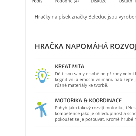
Popis
Podobné (4)
Diskuze
Ostatní 
Hračky na písek značky Beleduc jsou vyrobeny
KREATIVITA
Děti jsou samy o sobě od přírody velmi kr
kognitivní a emoční vnímání, nabízejte
různé materiály ke tvorbě.
MOTORIKA & KOORDINACE
Pohyb jako takový rozvíjí motoriku, těl
kompetence jako je ohleduplnost a scho
pokoušet se je posouvat. Kromě hrubé mo