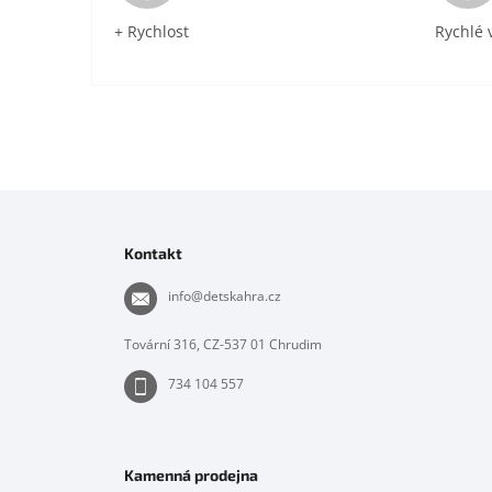
+ Rychlost
Rychlé 
Z
á
p
Kontakt
a
t
info
@
detskahra.cz
í
Tovární 316, CZ-537 01 Chrudim
734 104 557
Kamenná prodejna