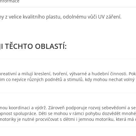
informace
 z velice kvalitního plastu, odolnému vůči UV záření.
eativní a milují kreslení, tvoření, výtvarné a hudební činnosti. Pok
 jim co nejvíce různých podnětů a stimulů, kdy mohou nechat volný
esnou koordinaci a výdrž. Zároveň podporuje rozvoj sebevědomí a s
pnost spolupráce. Děti se mohou v rámci pohybu dozvědět mnohé o 
toriky je nutné procvičovat s dětmi i jemnou motoriku, která má d