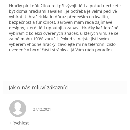
Hračky plní důležitou roli při vývoji dětí a pokud nechcete
být doma hračkami zavaleni, je potřeba je velmi pečlivě
vybírat. U hraček kladu důraz především na kvalitu,
bezpečnost a funkčnost, zároveň mám ráda zajímavé
designy, které děti upoutají a zabaví. Hračky každoročně
vybírám z kolekcí ověřených značek, u kterých vím, že se
za ně mohu 100% zaručit. Pokud si nejste jisti svým
výběrem vhodné hračky, zavolejte mi na telefonní číslo
uvedené v horní části stránky a já Vám ráda poradím.
Hodnocení obchodu je 5 z 5 hvězdiček.
27.12.2021
+ Rychlost