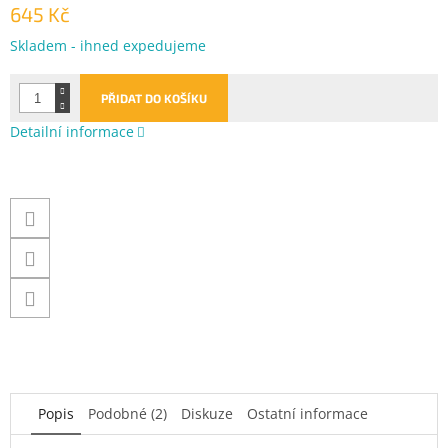
645 Kč
Měrná
Skladem - ihned expedujeme
cena:
PŘIDAT DO KOŠÍKU
Detailní informace
Popis
Podobné (2)
Diskuze
Ostatní informace