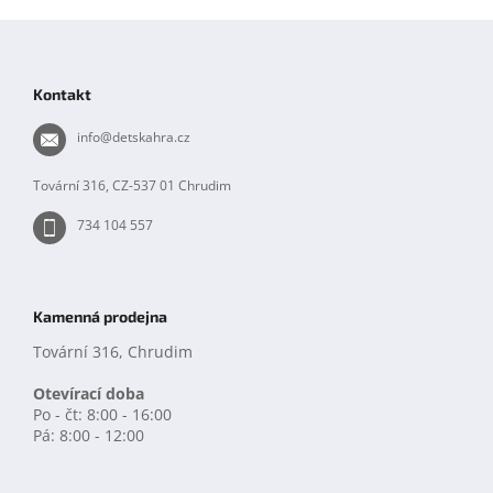
Z
á
p
Kontakt
a
t
info
@
detskahra.cz
í
Tovární 316, CZ-537 01 Chrudim
734 104 557
Kamenná prodejna
Tovární 316, Chrudim
Otevírací doba
Po - čt: 8:00 - 16:00
Pá: 8:00 - 12:00