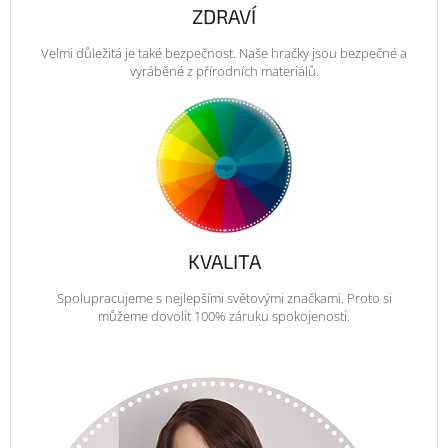
ZDRAVÍ
Velmi důležitá je také bezpečnost. Naše hračky jsou bezpečné a
vyráběné z přírodních materiálů.
KVALITA
Spolupracujeme s nejlepšími světovými značkami. Proto si
můžeme dovolit 100% záruku spokojenosti.