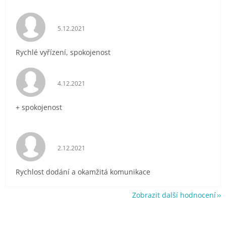
Hodnocení obchodu je 5 z 5 hvězdiček.
5.12.2021
Rychlé vyřízení, spokojenost
Hodnocení obchodu je 5 z 5 hvězdiček.
4.12.2021
+ spokojenost
Hodnocení obchodu je 5 z 5 hvězdiček.
2.12.2021
Rychlost dodání a okamžitá komunikace
Zobrazit další hodnocení