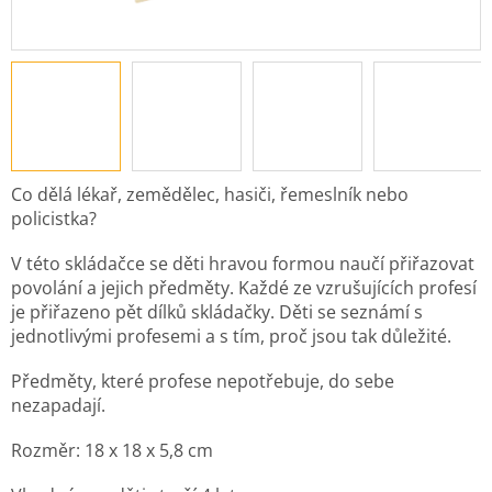
Co dělá lékař, zemědělec, hasiči, řemeslník nebo
policistka?
V této skládačce se děti hravou formou naučí přiřazovat
povolání a jejich předměty. Každé ze vzrušujících profesí
je přiřazeno pět dílků skládačky. Děti se seznámí s
jednotlivými profesemi a s tím, proč jsou tak důležité.
Předměty, které profese nepotřebuje, do sebe
nezapadají.
Rozměr: 18 x 18 x 5,8 cm