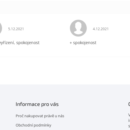
Hodnocení obchodu je 5 z 5 hvězdiček.
Hodnocení obchodu 
5.12.2021
4.12.2021
vyřízení, spokojenost
+ spokojenost
Informace pro vás
Proč nakupovat právě u nás
Obchodní podmínky