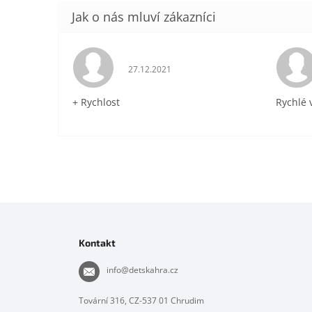
Hodnocení obchodu je 5 z 5 hvězdiček.
27.12.2021
+ Rychlost
Rychlé 
Z
á
p
Kontakt
a
t
info
@
detskahra.cz
í
Tovární 316, CZ-537 01 Chrudim