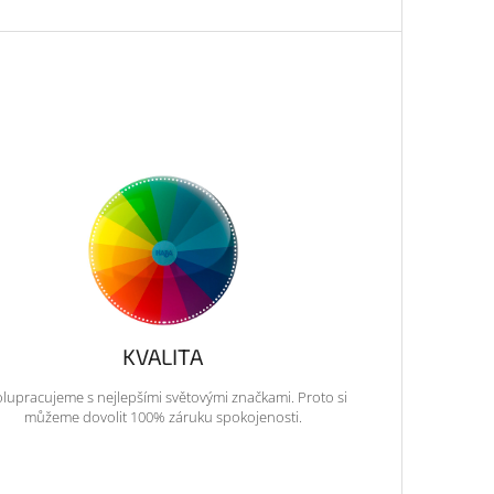
KVALITA
lupracujeme s nejlepšími světovými značkami. Proto si
můžeme dovolit 100% záruku spokojenosti.