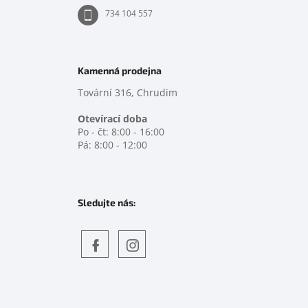
734 104 557
Kamenná prodejna
Tovární 316, Chrudim
Otevírací doba
Po - čt: 8:00 - 16:00
Pá: 8:00 - 12:00
Sledujte nás:
Objevte
detskahra.cz
nás
na
facebooku