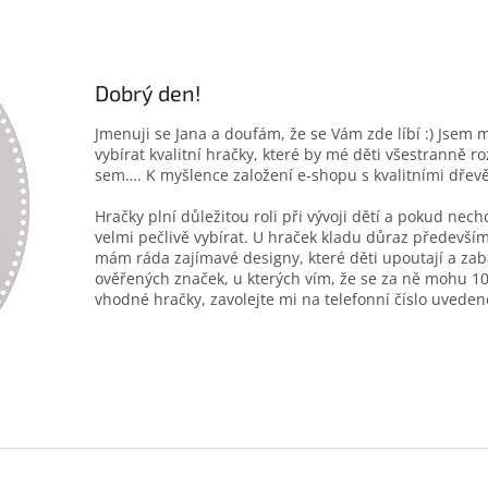
Dobrý den!
Jmenuji se Jana a doufám, že se Vám zde líbí :) Jsem 
vybírat kvalitní hračky, které by mé děti všestranně r
sem…. K myšlence založení e-shopu s kvalitními dřev
Hračky plní důležitou roli při vývoji dětí a pokud nec
velmi pečlivě vybírat. U hraček kladu důraz především
mám ráda zajímavé designy, které děti upoutají a zab
ověřených značek, u kterých vím, že se za ně mohu 10
vhodné hračky, zavolejte mi na telefonní číslo uveden