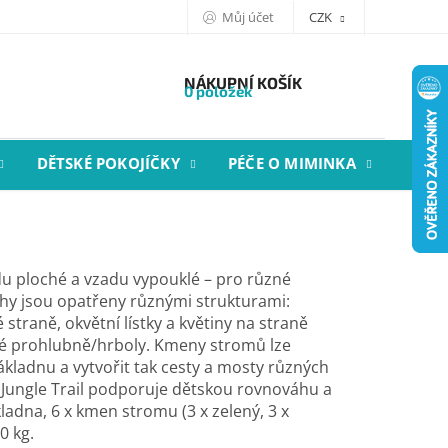
Můj účet
CZK
NÁKUPNÍ KOŠÍK
0 položek
DĚTSKÉ POKOJÍČKY
PÉČE O MIMINKA
STYL
 ploché a vzadu vypouklé – pro různé
y jsou opatřeny různými strukturami:
straně, okvětní lístky a květiny na straně
zné prohlubně/hrboly. Kmeny stromů lze
kladnu a vytvořit tak cesty a mosty různých
. Jungle Trail podporuje dětskou rovnováhu a
ladna, 6 x kmen stromu (3 x zelený, 3 x
0 kg.