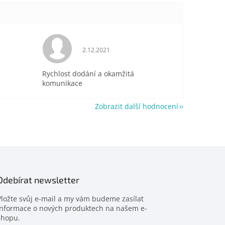
je 5 z 5 hvězdiček.
Hodnocení obchodu je 5 z 5 hvězdiček.
2.12.2021
Rychlost dodání a okamžitá
komunikace
Zobrazit další hodnocení
Odebírat newsletter
Vložte svůj e-mail a my vám budeme zasílat
informace o nových produktech na našem e-
shopu.