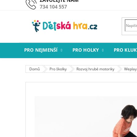
Přejít
734 104 557
na
obsah
PRO NEJMENŠÍ
PRO HOLKY
PRO KLUK
Domů
Pro školky
Rozvoj hrubé motoriky
Weplay 