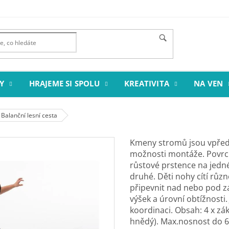
Y
HRAJEME SI SPOLU
KREATIVITA
NA VEN
Balanční lesní cesta
Kmeny stromů jsou vpředu
možnosti montáže. Povrch
růstové prstence na jedné 
druhé. Děti nohy cítí rů
připevnit nad nebo pod zá
výšek a úrovní obtížnosti
koordinaci. Obsah: 4 x zák
hnědý). Max.nosnost do 6