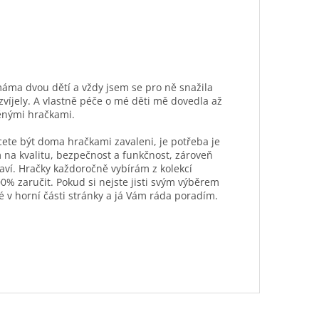
máma dvou dětí a vždy jsem se pro ně snažila
ozvíjely. A vlastně péče o mé děti mě dovedla až
ěnými hračkami.
hcete být doma hračkami zavaleni, je potřeba je
 na kvalitu, bezpečnost a funkčnost, zároveň
aví. Hračky každoročně vybírám z kolekcí
0% zaručit. Pokud si nejste jisti svým výběrem
é v horní části stránky a já Vám ráda poradím.