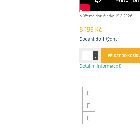
Můžeme doručit do:
19.8.2026
8 199 Kč
Měrná
Dodání do 1 týdne
cena:
PŘIDAT DO KOŠÍK
Detailní informace