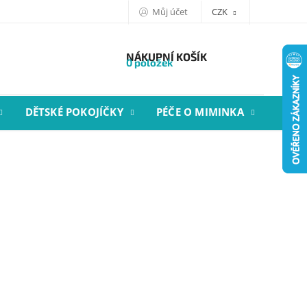
Můj účet
CZK
NÁKUPNÍ KOŠÍK
0 položek
DĚTSKÉ POKOJÍČKY
PÉČE O MIMINKA
STYL