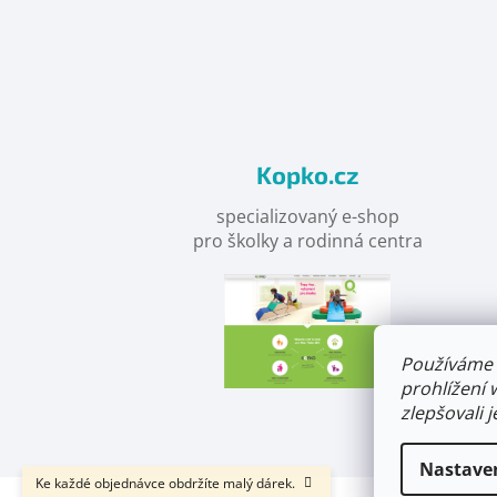
Objevte
detskahra.cz
nás
na
facebooku
Kopko.cz
specializovaný e-shop
pro školky a rodinná centra
Používáme 
prohlížení 
zlepšovali 
Nastave
Ke každé objednávce obdržíte malý dárek.