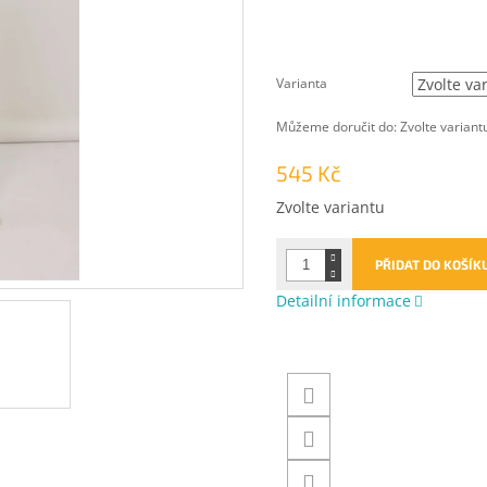
Varianta
Můžeme doručit do:
Zvolte variant
545 Kč
Měrná
Zvolte variantu
cena:
PŘIDAT DO KOŠÍK
Detailní informace