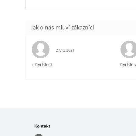
Hodnocení obchodu je 5 z 5 hvězdiček.
27.12.2021
+ Rychlost
Rychlé 
Z
á
p
Kontakt
a