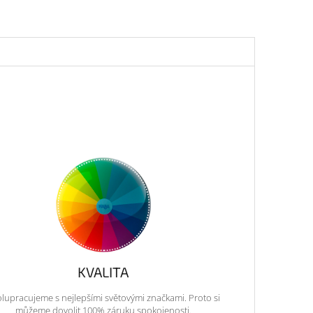
KVALITA
lupracujeme s nejlepšími světovými značkami. Proto si
můžeme dovolit 100% záruku spokojenosti.