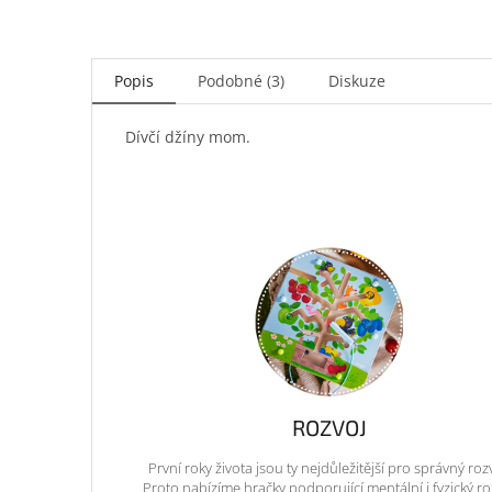
Popis
Podobné (3)
Diskuze
Dívčí džíny mom.
ROZVOJ
První roky života jsou ty nejdůležitější pro správný roz
Proto nabízíme hračky podporující mentální i fyzický ro