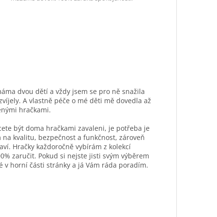
máma dvou dětí a vždy jsem se pro ně snažila
ozvíjely. A vlastně péče o mé děti mě dovedla až
ěnými hračkami.
hcete být doma hračkami zavaleni, je potřeba je
 na kvalitu, bezpečnost a funkčnost, zároveň
aví. Hračky každoročně vybírám z kolekcí
0% zaručit. Pokud si nejste jisti svým výběrem
é v horní části stránky a já Vám ráda poradím.