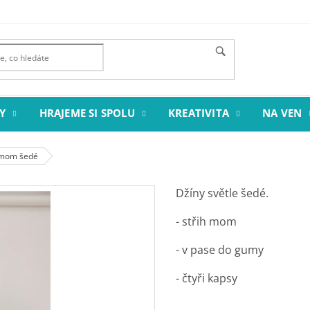
Y
HRAJEME SI SPOLU
KREATIVITA
NA VEN
y mom šedé
Džíny světle šedé.
- střih mom
- v pase do gumy
- čtyři kapsy