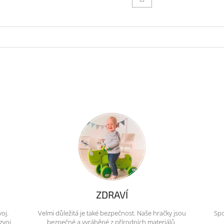
ZDRAVÍ
voj.
Velmi důležitá je také bezpečnost. Naše hračky jsou
Spo
zvoj
bezpečné a vyráběné z přírodních materiálů.