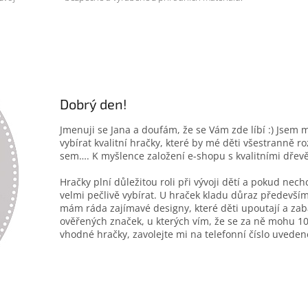
Dobrý den!
Jmenuji se Jana a doufám, že se Vám zde líbí :) Jsem 
vybírat kvalitní hračky, které by mé děti všestranně r
sem…. K myšlence založení e-shopu s kvalitními dřev
Hračky plní důležitou roli při vývoji dětí a pokud nec
velmi pečlivě vybírat. U hraček kladu důraz především
mám ráda zajímavé designy, které děti upoutají a zab
ověřených značek, u kterých vím, že se za ně mohu 10
vhodné hračky, zavolejte mi na telefonní číslo uveden