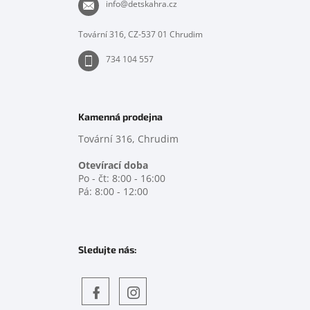
t
info
@
detskahra.cz
í
Tovární 316, CZ-537 01 Chrudim
734 104 557
Kamenná prodejna
Tovární 316, Chrudim
Otevírací doba
Po - čt: 8:00 - 16:00
Pá: 8:00 - 12:00
Sledujte nás: