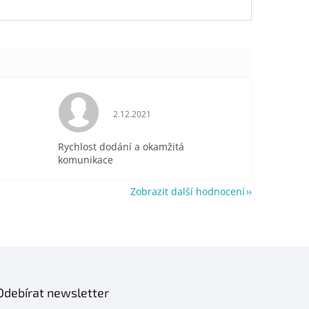
je 5 z 5 hvězdiček.
Hodnocení obchodu je 5 z 5 hvězdiček.
2.12.2021
Rychlost dodání a okamžitá
komunikace
Zobrazit další hodnocení
Odebírat newsletter