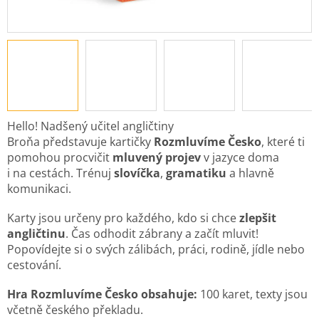
Hello! Nadšený učitel angličtiny
Broňa představuje kartičky
Rozmluvíme Česko
, které ti
pomohou procvičit
mluvený projev
v jazyce doma
i na cestách. Trénuj
slovíčka
,
gramatiku
a hlavně
komunikaci.
Karty jsou určeny pro každého, kdo si chce
zlepšit
angličtinu
. Čas odhodit zábrany a začít mluvit!
Popovídejte si o svých zálibách, práci, rodině, jídle nebo
cestování.
Hra Rozmluvíme Česko obsahuje:
100 karet, texty jsou
včetně českého překladu.