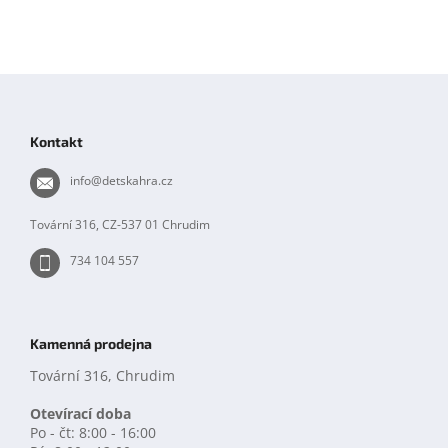
Z
á
p
Kontakt
a
t
info
@
detskahra.cz
í
Tovární 316, CZ-537 01 Chrudim
734 104 557
Kamenná prodejna
Tovární 316, Chrudim
Otevírací doba
Po - čt: 8:00 - 16:00