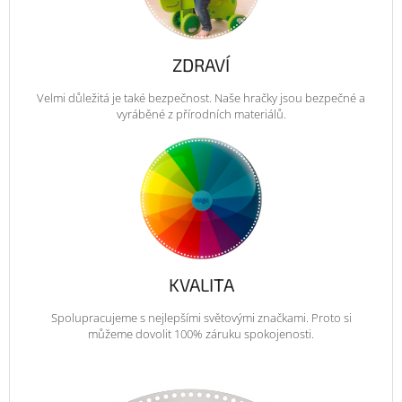
ZDRAVÍ
Velmi důležitá je také bezpečnost. Naše hračky jsou bezpečné a
vyráběné z přírodních materiálů.
KVALITA
Spolupracujeme s nejlepšími světovými značkami. Proto si
můžeme dovolit 100% záruku spokojenosti.