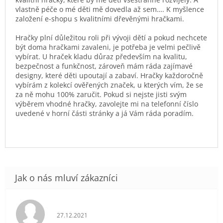
vlastně péče o mé děti mě dovedla až sem…. K myšlence
založení e-shopu s kvalitními dřevěnými hračkami.
Hračky plní důležitou roli při vývoji dětí a pokud nechcete
být doma hračkami zavaleni, je potřeba je velmi pečlivě
vybírat. U hraček kladu důraz především na kvalitu,
bezpečnost a funkčnost, zároveň mám ráda zajímavé
designy, které děti upoutají a zabaví. Hračky každoročně
vybírám z kolekcí ověřených značek, u kterých vím, že se
za ně mohu 100% zaručit. Pokud si nejste jisti svým
výběrem vhodné hračky, zavolejte mi na telefonní číslo
uvedené v horní části stránky a já Vám ráda poradím.
Hodnocení obchodu je 5 z 5 hvězdiček.
27.12.2021