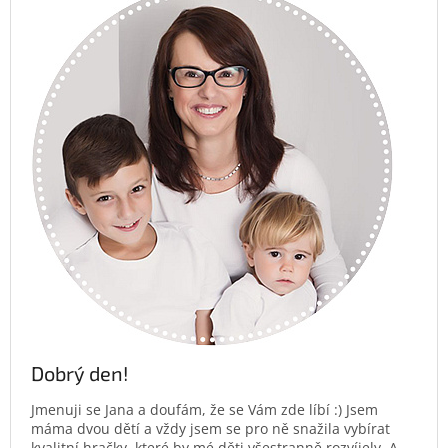
Dobrý den!
Jmenuji se Jana a doufám, že se Vám zde líbí :) Jsem
máma dvou dětí a vždy jsem se pro ně snažila vybírat
kvalitní hračky, které by mé děti všestranně rozvíjely. A