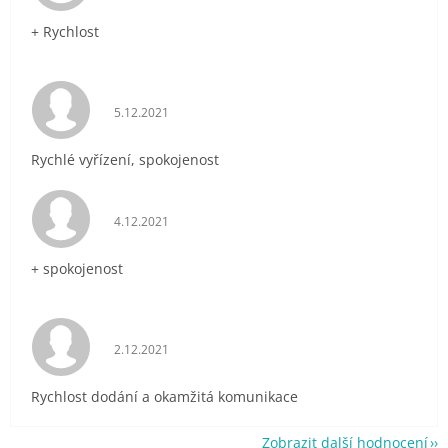
+ Rychlost
Hodnocení obchodu je 5 z 5 hvězdiček.
5.12.2021
Rychlé vyřízení, spokojenost
Hodnocení obchodu je 5 z 5 hvězdiček.
4.12.2021
+ spokojenost
Hodnocení obchodu je 5 z 5 hvězdiček.
2.12.2021
Rychlost dodání a okamžitá komunikace
Zobrazit další hodnocení